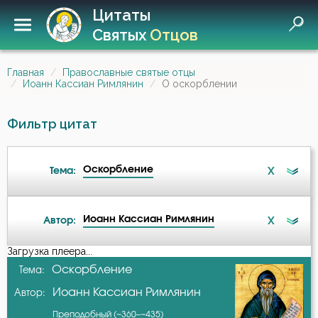
Цитаты
Святых
Отцов
Главная
Православные святые отцы
Иоанн Кассиан Римлянин
О оскорблении
Фильтр цитат
Оскорбление
X
Тема:
Иоанн Кассиан Римлянин
X
Автор:
Ангел
Загрузка плеера...
А-я
Оскорбление
Тема:
Бесы
Иоанн Кассиан Римлянин
Автор:
Авва Дорофей
Ближний
Преподобный (~360–~435)