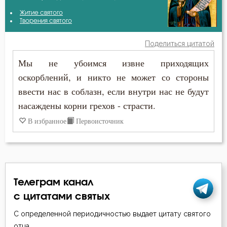
Авва Исайя (Скитский)
Житие святого
Блуд
Творения святого
Амвросий Оптинский (Гренков)
Бог
Поделиться цитатой
Антоний Великий
Мы не убоимся извне приходящих
Богатство
оскорблений, и никто не может со стороны
Антоний Оптинский (Путилов)
Богопознание
ввести нас в соблазн, если внутри нас не будут
Варсонофий Оптинский (Плиханков)
насаждены корни грехов - страсти.
Борьба
В избранное
Первоисточник
Григорий Богослов
Воздаяние
Григорий Нисский
Воздержание
Диадох
Гнев
Телеграм канал
Ефрем Сирин
с цитатами святых
Гнев Божий
Зосима Палестинский
С определенной периодичностью выдает цитату святого
Гордость
отца