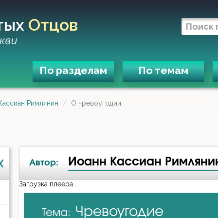
тых
Отцов
кви
По разделам
По темам
Кассиан Римлянин
О чревоугодии
Иоанн Кассиан Римляни
X
Автор:
Загрузка плеера...
А-я
Чревоугодие
Тема:
Авва Дорофей