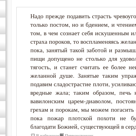
Феофан Затворник
Надо прежде подавить страсть чревоуг
только постом, но и бдением, и чтени
том, в чем сознает себя искушенным и
страха пороков, то воспламеняясь жела
пока, занятый такой заботой и размыш
пищи допущено не столько для удовол
тягость, и станет считать ее более н
желанной душе. Занятые таким упра
подавим сладострастие плоти, усиливаю
вредные жала; таким образом, печь н
вавилонским царем-диаволом, посто
грехам и порокам, мы можем погасить 
пока пожар плотской похоти не б
благодати Божией, существующей в сер
В избранное
Первоисточник