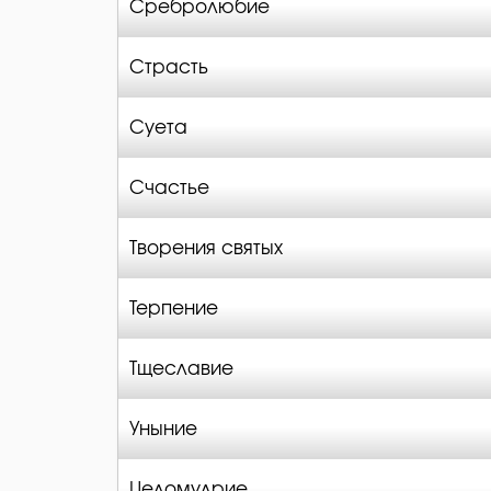
Сребролюбие
Страсть
Суета
Счастье
Творения святых
Терпение
Тщеславие
Уныние
Целомудрие