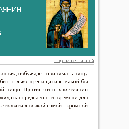
лянин
о
Поделиться цитатой
один вид побуждает принимать пищу
бит только пресыщаться, какой бы
ой пищи. Против этого христианин
жидать определенного времени для
ьствоваться всякой самой скромной