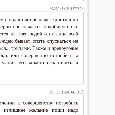
Поделиться цитатой
имо подчиняется даже христианин
ерно обозначается подобием орла.
тся из глаз людей и от лица всей
ужден бывает опять спускаться на
ся... трупами. Также и чревоугодие
оки, или совершенно истребить, а
елания его можно ограничить и
Поделиться цитатой
млении к совершенству истребить
ко излишнее желание пищи надо