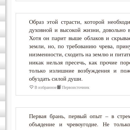
Ефрем Сирин
Образ этой страсти, которой необход
духовной и высокой жизни, довольно в
Игнатий Брянчанинов
Хотя он парит выше облаков и скрывае
земли, но, по требованию чрева, прин
Иоанн Златоуст
низменности, сходить на землю и питать
никак нельзя пресечь, как прочие пор
Иоанн Кассиан Римлянин
только излишние возбуждения и пож
обуздать силой души.
Иоанн Лествичник
В избранное
Первоисточник
Исаак Сирин Ниневийский
Исидор Пелусиот
Первая брань, первый опыт – в стре
объядение и чревоугодие. Не толь
Лев Оптинский (Наголкин)