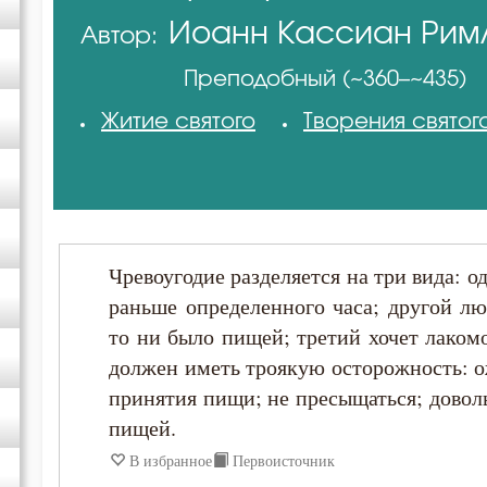
Иоанн Кассиан Рим
Автор:
Авва Исайя (Скитский)
Преподобный (~360–~435)
Авва Феона
Житие святого
Творения святог
Варсонофий Оптинский (Плиханков)
Василий Великий
Чревоугодие разделяется на три вида: 
Григорий Богослов
раньше определенного часа; другой лю
то ни было пищей; третий хочет лаком
Григорий Палама
должен иметь троякую осторожность: о
принятия пищи; не пресыщаться; довол
Григорий Синаит
пищей.
В избранное
Первоисточник
Димитрий Ростовский