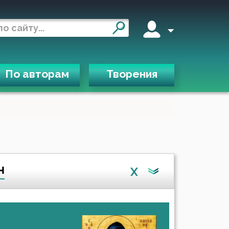
По авторам
Творения
н
X