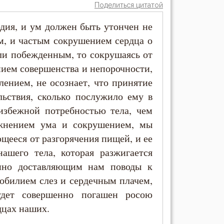
Поделиться цитатой
одия, и ум должен быть утончен не
ем, и частым сокрушением сердца о
ли побежденным, то сокрушаясь от
нием совершенства и непорочности,
лением, не осознает, что принятие
ьствия, сколько послужило ему в
еизбежной потребностью тела, чем
жнением ума и сокрушением, мы
щееся от разгорячения пищей, и ее
ашего тела, которая разжигается
янно доставляющим нам поводы к
обилием слез и сердечным плачем,
удет совершенно погашен росою
дцах наших.