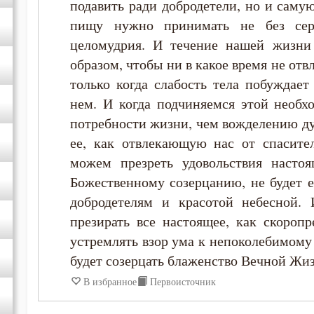
подавить ради добродетели, но и сам
пищу нужно принимать не без сер
Максим Грек
целомудрия. И течение нашей жизни
образом, чтобы ни в какое время не отв
Максим Исповедник
только когда слабость тела побуждает
нем. И когда подчиняемся этой необхо
Марк Подвижник
потребности жизни, чем вожделению д
ее, как отвлекающую нас от спасите
Никодим Святогорец
можем презреть удовольствия насто
Божественному созерцанию, не будет 
Нил Синайский
добродетелям и красотой небесной. 
презирать все настоящее, как скоропр
Петр Дамаскин
устремлять взор ума к непоколебимому 
будет созерцать блаженство Вечной Жи
Симеон Новый Богослов
В избранное
Первоисточник
Феодор Студит