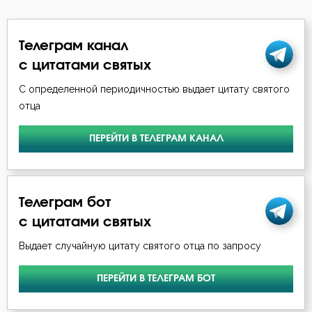
Память
Телеграм канал
Печаль
с цитатами святых
С определенной периодичностью выдает цитату святого
Подвиг
отца
Помощь Божия
ПЕРЕЙТИ В ТЕЛЕГРАМ КАНАЛ
Порок
Послушание
Телеграм бот
Пост
с цитатами святых
Выдает случайную цитату святого отца по запросу
Похоть
Причастие
ПЕРЕЙТИ В ТЕЛЕГРАМ БОТ
Промысел Божий