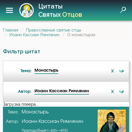
Цитаты
Святых
Отцов
Главная
Православные святые отцы
Иоанн Кассиан Римлянин
О монастырях
Фильтр цитат
Монастырь
X
Тема:
Иоанн Кассиан Римлянин
X
Автор:
Ангел
Загрузка плеера...
А-я
Монастырь
Тема:
Бесы
Иоанн Кассиан Римлянин
Автор:
Авва Дорофей
Ближний
Преподобный (~360–~435)