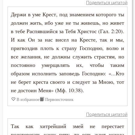
Поделиться цитатой
Иоанн Златоуст
Грех
Держи в уме Крест, под знамением которого ты
Иоанн Кассиан Римлянин
должен жить, ибо уже не ты живешь, но живет
Деньги
в тебе Распявшийся за Тебя Христос (Гал. 2:20).
Иосиф Оптинский (Литовкин)
Жизнь вечная
И как Он за нас висел на Кресте, так и мы,
Исаак Сирин Ниневийский
пригвоздив плоть к страху Господню, волю и
Зависть
все желания, не должны служить страстям, но
Лев Оптинский (Наголкин)
постоянно умерщвлять их, чтобы таким
Заповеди
образом исполнить заповедь Господню: «...Кто
Макарий Оптинский (Иванов)
Зло
не берет креста своего и следует за Мною, тот
Моисей Оптинский (Путилов)
не достоин Меня» (Мф. 10:38).
Знание
В избранное
Первоисточник
Нектарий Оптинский (Тихонов)
Исповедь
Никон Оптинский (Беляев)
Поделиться цитатой
Исправление
Так как хитрейший змей не перестает
Серафим Саровский
Крест
подстерегать нашу пяту, то есть ждет исхода