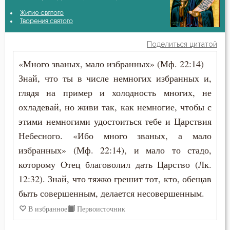
Авва Исайя (Скитский)
Житие святого
Блуд
Творения святого
Амвросий Оптинский (Гренков)
Бог
Поделиться цитатой
Антоний Великий
«Много званых, мало избранных» (Мф. 22:14)
Богатство
Знай, что ты в числе немногих избранных и,
Антоний Оптинский (Путилов)
Богопознание
глядя на пример и холодность многих, не
Варсонофий Оптинский (Плиханков)
охладевай, но живи так, как немногие, чтобы с
Борьба
этими немногими удостоиться тебе и Царствия
Григорий Богослов
Воздаяние
Небесного. «Ибо много званых, а мало
Епифаний Кипрский
избранных» (Мф. 22:14), и мало то стадо,
Воздержание
которому Отец благоволил дать Царство (Лк.
Ефрем Сирин
12:32). Знай, что тяжко грешит тот, кто, обещав
Гнев
быть совершенным, делается несовершенным.
Игнатий Брянчанинов
Гнев Божий
В избранное
Первоисточник
Иларион Оптинский (Пономарёв)
Гордость