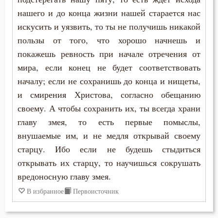
Симеон Новый Богослов
нашего и до конца жизни нашей старается нас
Любовь
искусить и уязвить, то ты не получишь никакой
Тихон Задонский
пользы от того, что хорошо начнешь и
Молитва
покажешь ревность при начале отречения от
Феофан Затворник
Монастырь
мира, если конец не будет соответствовать
началу; если не сохранишь до конца и нищеты,
Монах
и смирения Христова, согласно обещанию
своему. А чтобы сохранить их, ты всегда храни
Мудрость
главу змея, то есть первые помыслы,
Мысли
внушаемые им, и не медля открывай своему
старцу. Ибо если не будешь стыдиться
Надежда
открывать их старцу, то научишься сокрушать
Начальство
вредоносную главу змея.
В избранное
Первоисточник
Оскорбление
Осуждение