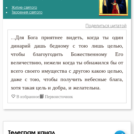
Авва Исайя (Скитский)
Житие святого
Благодать
Творения святого
Амвросий Оптинский (Гренков)
Ближний
Поделиться цитатой
Антоний Великий
...Для Бога приятнее видеть, когда ты один
Бог
динарий дашь бедному с тою лишь целью,
Антоний Оптинский (Путилов)
Богатство
чтобы благоугодить Божественному Его
Василий Великий
величествию, нежели когда ты обнажился бы от
Богопознание
всего своего имущества с другою какою целью,
Григорий Богослов
Богородица
даже с тою, чтобы получить небесные блага,
Григорий Нисский
хотя такая цель и добра, и желательна.
Богоугождение
В избранное
Первоисточник
Григорий Палама
Борьба
Ерм
Воля
Ефрем Сирин
Воля Божия
Телеграм канал