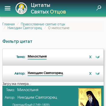
Цитаты
Святых
Отцов
Главная
Православные святые отцы
Никодим Святогорец
О милостыне
Фильтр цитат
Милостыня
X
Тема:
Никодим Святогорец
X
Автор:
Беседа
Загрузка плеера...
А-я
Милостыня
Тема:
Бесы
Никодим Святогорец
Автор:
Авва Дорофей
Благодарность
Преподобный (1749–1809)