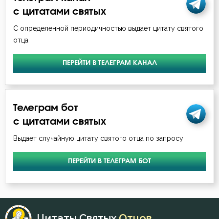
Игнатий Брянчанинов
с цитатами святых
Глаза
С определенной периодичностью выдает цитату святого
Илия Екдик
Гордость
отца
Иоанн Златоуст
Грех
ПЕРЕЙТИ В ТЕЛЕГРАМ КАНАЛ
Иоанн Кронштадтский
Дело
Иоанн Лествичник
Добро
Телеграм бот
Иосиф Оптинский (Литовкин)
с цитатами святых
Добродетель
Выдает случайную цитату святого отца по запросу
Исаак Сирин Ниневийский
Духовная жизнь
ПЕРЕЙТИ В ТЕЛЕГРАМ БОТ
Исидор Пелусиот
Душа
Киприан Карфагенский
Жизнь
Лев Оптинский (Наголкин)
Цитаты Святых
Отцов
Заповеди