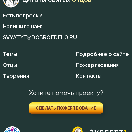
Макарий Оптинский (Иванов)
Искушение
Есть вопросы?
Марк Подвижник
Искушение в смертный час
Напишите нам:
Нектарий Оптинский (Тихонов)
SVYATYE@DOBROEDELO.RU
Исповедь
Никодим Святогорец
Исправление
Темы
Подробнее о сайте
Никон Оптинский (Беляев)
Отцы
Пожертвования
Крест
Нил Синайский
Творения
Контакты
Лень
Петр Дамаскин
Любовь
Хотите помочь проекту?
Серафим Саровский
Любовь Божия
СДЕЛАТЬ ПОЖЕРТВОВАНИЕ
Симеон Новый Богослов
Мечта
Феофан Затворник
Милостыня