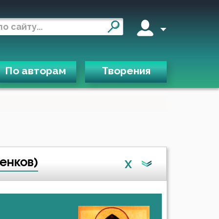
По авторам
Творения
енков)
X