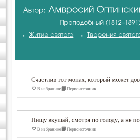
Амвросий Оптински
Автор:
Авва Исайя (Скитский)
(Гренков)
Преподобный (1812–1891
Амвросий Оптинский (Гренков)
Житие святого
Творения святог
Антоний Оптинский (Путилов)
Василий Великий
Счастлив тот монах, который может дов
Григорий Богослов
В избранное
Первоисточник
Григорий Нисский
Пищу вкушай, смотря по голоду, а не по
Григорий Палама
В избранное
Первоисточник
Ефрем Сирин