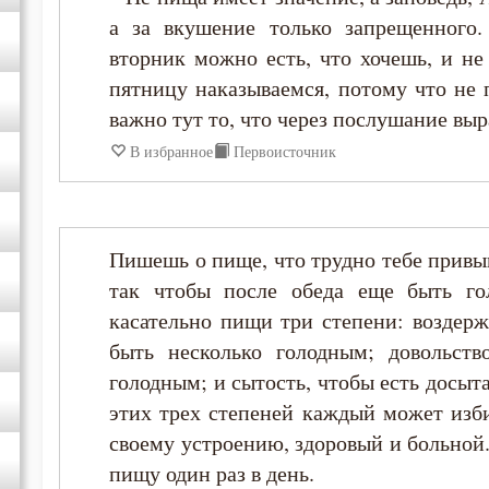
а за вкушение только запрещенного.
Лев Оптинский (Наголкин)
вторник можно есть, что хочешь, и не 
пятницу наказываемся, потому что не 
Макарий Оптинский (Иванов)
важно тут то, что через послушание выр
В избранное
Первоисточник
Максим Исповедник
Нил Сорский
Пишешь о пище, что трудно тебе привык
Серафим Саровский
так чтобы после обеда еще быть го
касательно пищи три степени: воздер
Симеон Новый Богослов
быть несколько голодным; довольст
голодным; и сытость, чтобы есть досыта
Феодор Студит
этих трех степеней каждый может изб
своему устроению, здоровый и больной
пищу один раз в день.