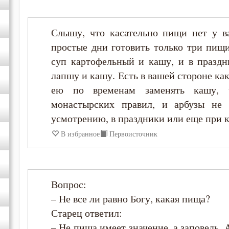
Игнатий Брянчанинов
Слышу, что касательно пищи нет у ва
простые дни готовить только три пищи
Иларион Оптинский (Пономарёв)
суп картофельный и кашу, и в праздн
лапшу и кашу. Есть в вашей стороне как
Илия Екдик
ею по временам заменять кашу, 
монастырских правил, и арбузы не в
Иоанн Златоуст
усмотрению, в праздники или еще при к
В избранное
Первоисточник
Иоанн Лествичник
Иосиф Оптинский (Литовкин)
Вопрос:
Исаак Сирин Ниневийский
– Не все ли равно Богу, какая пища?
Старец ответил:
Исидор Пелусиот
– Не пища имеет значение, а заповедь, 