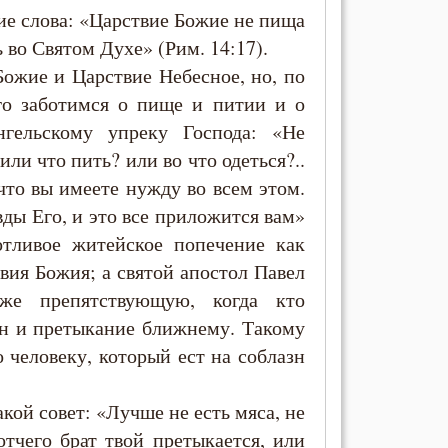
ие слова: «Царствие Божие не пища
ь во Святом Духе» (Рим. 14:17).
Божие и Царствие Небесное, но, по
го заботимся о пище и питии и о
нгельскому упреку Господа: «Не
 или что пить? или во что одеться?..
что вы имеете нужду во всем этом.
ды Его, и это все приложится вам»
отливое житейское попечение как
ия Божия; а святой апостол Павел
кже препятствующую, когда кто
зн и претыкание ближнему. Такому
о человеку, который ест на соблазн
кой совет: «Лучше не есть мяса, не
отчего брат твой претыкается, или