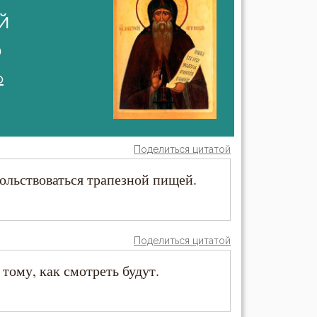
й
)
о
Поделиться цитатой
ольствоваться трапезной пищей.
Поделиться цитатой
 тому, как смотреть будут.