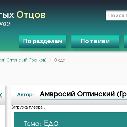
тых
Отцов
кви
По разделам
По темам
ий Оптинский (Гренков)
О еде
Амвросий Оптинский (Гр
X
Автор:
Загрузка плеера...
А-я
Еда
Тема:
Авва Дорофей