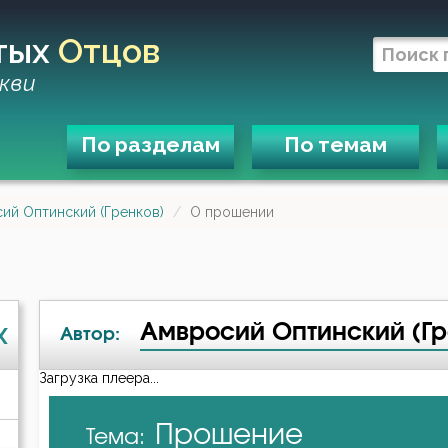
тых
Отцов
кви
По разделам
По темам
ий Оптинский (Гренков)
О прошении
Амвросий Оптинский (Гр
X
Автор:
Загрузка плеера...
А-я
Прошение
Тема:
Амвросий Оптинский (Гренков)