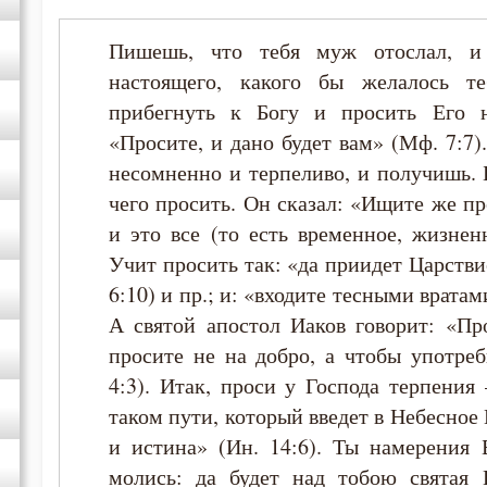
Пишешь, что тебя муж отослал, и
Иосиф Оптинский (Литовкин)
настоящего, какого бы желалось те
прибегнуть к Богу и просить Его н
Исидор Пелусиот
«Просите, и дано будет вам» (Мф. 7:7)
несомненно и терпеливо, и получишь. 
Моисей Оптинский (Путилов)
чего просить. Он сказал: «Ищите же п
и это все (то есть временное, жизнен
Никодим Святогорец
Учит просить так: «да приидет Царствие
6:10) и пр.; и: «входите тесными врата
Никон Оптинский (Беляев)
А святой апостол Иаков говорит: «Пр
просите не на добро, а чтобы употре
Нил Синайский
4:3). Итак, проси у Господа терпения
Симеон Новый Богослов
таком пути, который введет в Небесное 
и истина» (Ин. 14:6). Ты намерения 
молись: да будет над тобою святая 