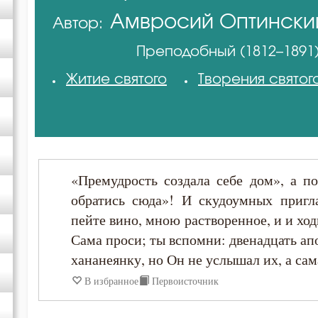
Амвросий Оптински
Автор:
Антоний Великий
(Гренков)
Преподобный (1812–1891
Василий Великий
Житие святого
Творения святог
Григорий Богослов
Григорий Нисский
«Премудрость создала себе дом», а по
Ефрем Сирин
обратись сюда»! И скудоумных пригл
пейте вино, мною растворенное, и и ход
Игнатий Брянчанинов
Сама проси; ты вспомни: двенадцать ап
хананеянку, но Он не услышал их, а сам
Иоанн Златоуст
В избранное
Первоисточник
Иоанн Карпафский