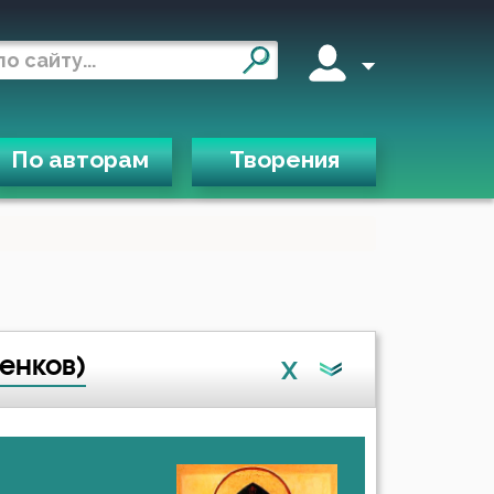
По авторам
Творения
енков)
X