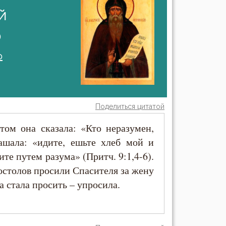
й
)
о
Поделиться цитатой
том она сказала: «Кто неразумен,
ашала: «идите, ешьте хлеб мой и
ите путем разума» (Притч. 9:1,4-6).
остолов просили Спасителя за жену
а стала просить – упросила.