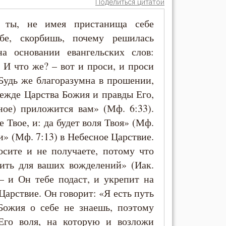
Поделиться цитатой
 ты, не имея пристанища себе
бе, скорбишь, почему решилась
а основании евангельских слов:
. И что же? – вот и проси, и проси
Будь же благоразумна в прошении,
режде Царства Божия и правды Его,
ное) приложится вам» (Мф. 6:33).
 Твое, и: да будет воля Твоя» (Мф.
ми» (Мф. 7:13) в Небесное Царствие.
осите и не получаете, потому что
бить для ваших вожделений» (Иак.
 – и Он тебе подаст, и укрепит на
Царствие. Он говорит: «Я есть путь
Божия о себе не знаешь, поэтому
Его воля, на которую и возложи