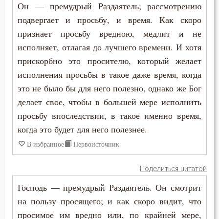
Закон Божий
Он — премудрый Раздаятель; рассмотрению
подвергает и просьбу, и время. Как скоро
Заповеди
признает просьбу вредною, медлит и не
Здоровье
исполняет, отлагая до лучшего времени. И хотя
прискорбно это просителю, который желает
Зло
исполнения просьбы в такое даже время, когда
это не было бы для него полезно, однако же Бог
Злопамятство
делает свое, чтобы в большей мере исполнить
Злорадство
просьбу впоследствии, в такое именно время,
когда это будет для него полезнее.
Знание
В избранное
Первоисточник
Идолопоклонство
Поделиться цитатой
Искушение
Господь — премудрый Раздаятель. Он смотрит
Искушение в смертный час
на пользу просящего; и как скоро видит, что
просимое им вредно или, по крайней мере,