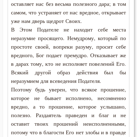
оставляет нас без весьма полезного дара; в том
самом, что устраняет от нас вредное, открывает
Грех
уже нам дверь щедрот Своих.
Девство
В Этом Подателе не находит себе места
неразумие просящего. Немудрому, который по
Дело
простоте своей, вопреки разуму, просит себе
вредного, Бог подает премудро. Отказывает же
Деньги
в дарах тому, кто не исполняет повелений Его.
Дети
Всякий другой образ действия был бы
неразумием для всеведения Подателя.
Добро
Поэтому будь уверен, что всякое прошение,
Добродетель
которое не бывает исполнено, несомненно
вредно, а то прошение, которое услышано,
Друг
полезно. Раздаятель праведен и благ и не
оставит твоих прошений неисполненными,
Дух Святой
потому что в благости Его нет злобы и в правде