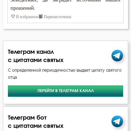
Крещение Господне
прошений.
Кротость
В избранное
Первоисточник
Лень
Лесть
Телеграм канал
Лицемерие
с цитатами святых
Ложь
С определенной периодичностью выдает цитату святого
отца
Лукавство
ПЕРЕЙТИ В ТЕЛЕГРАМ КАНАЛ
Любовь
Любовь Божия
Телеграм бот
Любовь к Богу
с цитатами святых