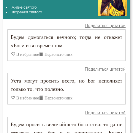
Антоний Великий
Житие святого
Бдение
Творения святого
Василий Великий
Беда
Поделиться цитатой
Григорий Богослов
Будем домогаться вечного; тогда не откажет
Бедность
<Бог> и во временном.
Григорий Нисский
Безмолвие
В избранное
Первоисточник
Ефрем Сирин
Беспечность
Поделиться цитатой
Игнатий Брянчанинов
Бесстрастие
Уста могут просить всего, но Бог исполняет
Иоанн Златоуст
только то, что полезно.
Бесы
В избранное
Первоисточник
Иоанн Карпафский
Благоговение
Иосиф Оптинский (Литовкин)
Поделиться цитатой
Благодарность
Будем просить величайшего богатства; тогда не
Исидор Пелусиот
Благодать
откажет нам Бог и в пропитании. Будем