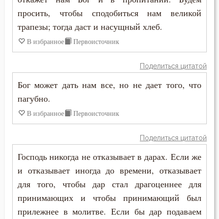
Моисей Оптинский (Путилов)
просить, чтобы сподобиться нам великой
Благоразумие
трапезы; тогда даст и насущный хлеб.
Никодим Святогорец
Ближний
В избранное
Первоисточник
Никон Оптинский (Беляев)
Блуд
Поделиться цитатой
Нил Синайский
Бог может дать нам все, но не дает того, что
Бог
Симеон Новый Богослов
пагубно.
Богатство
В избранное
Первоисточник
Богопознание
Поделиться цитатой
Богородица
Господь никогда не отказывает в дарах. Если же
и отказывает иногда до времени, отказывает
Богоугождение
для того, чтобы дар стал драгоценнее для
Болезнь
принимающих и чтобы принимающий был
прилежнее в молитве. Если бы дар подаваем
Борьба