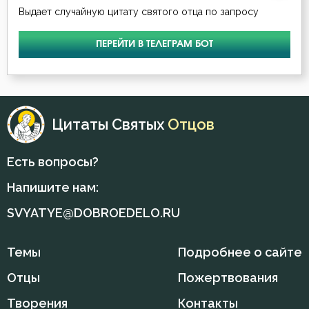
Месть
Выдает случайную цитату святого отца по запросу
Мечта
ПЕРЕЙТИ В ТЕЛЕГРАМ БОТ
Милостыня
Мир
Цитаты Святых
Отцов
Молитва
Есть вопросы?
Молчание
Напишите нам:
Монастырь
SVYATYE@DOBROEDELO.RU
Монах
Темы
Подробнее о сайте
Мощи
Отцы
Пожертвования
Мудрость
Творения
Контакты