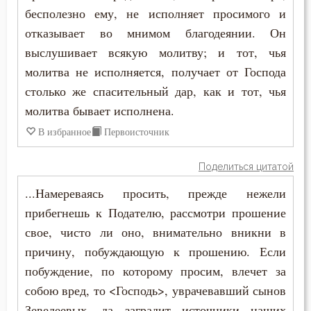
Исповедь
бесполезно ему, не исполняет просимого и
отказывает во мнимом благодеянии. Он
Исправление
выслушивает всякую молитву; и тот, чья
Истина
молитва не исполняется, получает от Господа
столько же спасительный дар, как и тот, чья
Клятва
молитва бывает исполнена.
Колдовство
В избранное
Первоисточник
Кощунство
Поделиться цитатой
Красота
...Намереваясь просить, прежде нежели
прибегнешь к Подателю, рассмотри прошение
Крест
свое, чисто ли оно, внимательно вникни в
причину, побуждающую к прошению. Если
Крестное знамение
побуждение, по которому просим, влечет за
Крещение
собою вред, то <Господь>, уврачевавший сынов
Зеведеевых, да заградит источники наших