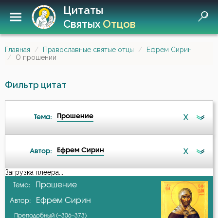
Цитаты
Святых
Отцов
Главная
Православные святые отцы
Ефрем Сирин
О прошении
Фильтр цитат
Прошение
X
Тема:
Ефрем Сирин
X
Автор:
Ад
Загрузка плеера...
А-я
Прошение
Тема:
Ангел
Ефрем Сирин
Автор:
Амвросий Оптинский (Гренков)
Антихрист
Преподобный (~306–373)