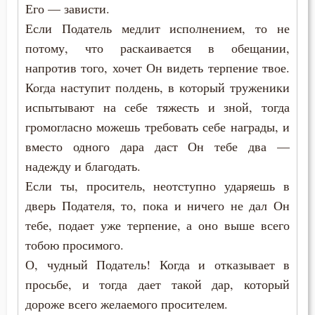
Духовная жизнь
Его — зависти.
Если Податель медлит исполнением, то не
Душа
потому, что раскаивается в обещании,
Еда
напротив того, хочет Он видеть терпение твое.
Когда наступит полдень, в который труженики
Ересь
испытывают на себе тяжесть и зной, тогда
громогласно можешь требовать себе награды, и
Женщина
вместо одного дара даст Он тебе два —
Жизнь
надежду и благодать.
Если ты, проситель, неотступно ударяешь в
Жизнь вечная
дверь Подателя, то, пока и ничего не дал Он
Забота
тебе, подает уже терпение, а оно выше всего
тобою просимого.
Зависть
О, чудный Податель! Когда и отказывает в
просьбе, и тогда дает такой дар, который
Загробная жизнь
дороже всего желаемого просителем.