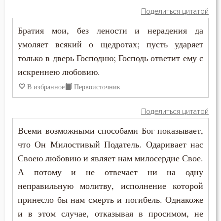
Поделиться цитатой
Воскресение
Братия мои, без лености и нерадения да
умоляет всякий о щедротах; пусть ударяет
Воскресение Христово
только в дверь Господню; Господь ответит ему с
Воспитание
искреннею любовию.
В избранное
Первоисточник
Высокомерие
Глаза
Поделиться цитатой
Всеми возможными способами Бог показывает,
Гнев
что Он Милостивый Податель. Одаривает нас
Гнев Божий
Своею любовию и являет нам милосердие Свое.
А потому и не отвечает ни на одну
Гонение
неправильную молитву, исполнение которой
принесло бы нам смерть и погибель. Однакоже
Гордость
и в этом случае, отказывая в просимом, не
Гость