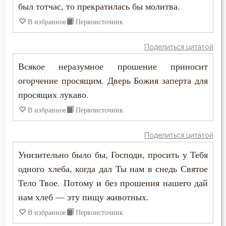
был тотчас, то прекратилась бы молитва.
Будущее
В избранное
Первоисточник
Ведение
Поделиться цитатой
Всякое неразумное прошение приносит
Вера
огорчение просящим. Дверь Божия заперта для
Вечные муки
просящих лукаво.
В избранное
Первоисточник
Власть
Воздаяние
Поделиться цитатой
Унизительно было бы, Господи, просить у Тебя
Воздержание
одного хлеба, когда дал Ты нам в снедь Святое
Вознесение
Тело Твое. Потому и без прошения нашего дай
нам хлеб — эту пищу животных.
Воля Божия
В избранное
Первоисточник
Воплощение