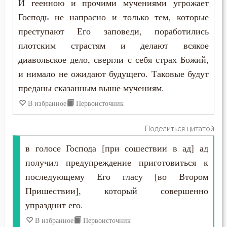
И геенною и прочими мучениями угрожает
Господь не напрасно и только тем, которые
Будущее
преступают Его заповеди, поработились
Ведение
плотским страстям и делают всякое
диавольское дело, свергли с себя страх Божий,
Вера
и нимало не ожидают будущего. Таковые будут
преданы сказанным выше мучениям.
Вечные муки
В избранное
Первоисточник
Власть
Поделиться цитатой
Воздаяние
в голосе Господа [при сошествии в ад] ад
Воздержание
получил предупреждение приготовиться к
последующему Его гласу [во Втором
Вознесение
Пришествии], который совершенно
Воля Божия
упразднит его.
В избранное
Первоисточник
Воплощение