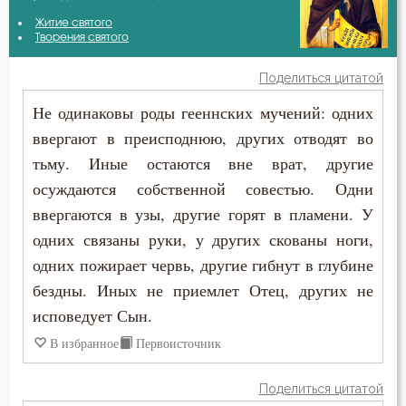
Амфилохий Иконийский
Житие святого
Бдение
Творения святого
Антоний Оптинский (Путилов)
Беда
Поделиться цитатой
Варсонофий Оптинский (Плиханков)
Не одинаковы роды гееннских мучений: одних
Бедность
ввергают в преисподнюю, других отводят во
Григорий Синаит
Безмолвие
тьму. Иные остаются вне врат, другие
Епифаний Кипрский
осуждаются собственной совестью. Одни
Беспечность
ввергаются в узы, другие горят в пламени. У
Ефрем Сирин
Бесстрастие
одних связаны руки, у других скованы ноги,
Игнатий Брянчанинов
одних пожирает червь, другие гибнут в глубине
Бесы
бездны. Иных не приемлет Отец, других не
Иоанн Златоуст
исповедует Сын.
Благоговение
Иосиф Оптинский (Литовкин)
В избранное
Первоисточник
Благодарность
Исаак Сирин Ниневийский
Поделиться цитатой
Благодать