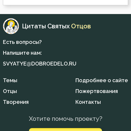
Крещение Господне
Кротость
Цитаты Святых
Отцов
Лень
Лесть
Есть вопросы?
Напишите нам:
Лицемерие
SVYATYE@DOBROEDELO.RU
Ложь
Темы
Подробнее о сайте
Лукавство
Отцы
Пожертвования
Любовь
Творения
Контакты
Любовь Божия
Хотите помочь проекту?
Любовь к Богу