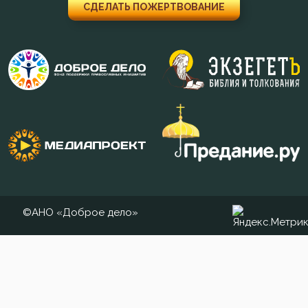
Месть
СДЕЛАТЬ ПОЖЕРТВОВАНИЕ
Мечта
Милостыня
Мир
Молитва
Молчание
Монастырь
©АНО «Доброе дело»
Монах
Мощи
Мудрость