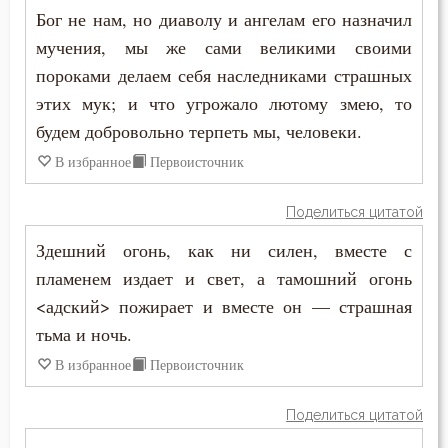
Бог не нам, но диаволу и ангелам его назначил
Симеон Новый Богослов
Благоразумие
мучения, мы же сами великими своими
Тихон Задонский
пороками делаем себя наследниками страшных
Ближний
этих мук; и что угрожало лютому змею, то
Феофан Затворник
Блуд
будем добровольно терпеть мы, человеки.
В избранное
Первоисточник
Бог
Поделиться цитатой
Богатство
Здешний огонь, как ни силен, вместе с
Богопознание
пламенем издает и свет, а тамошний огонь
<адский> пожирает и вместе он — страшная
Богородица
тьма и ночь.
Богоугождение
В избранное
Первоисточник
Болезнь
Поделиться цитатой
Борьба