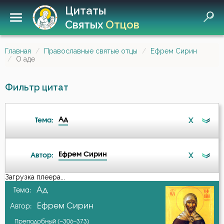
Цитаты
Святых
Отцов
Главная
Православные святые отцы
Ефрем Сирин
О аде
Фильтр цитат
Ад
X
Тема:
Ефрем Сирин
X
Автор:
Ад
Загрузка плеера...
А-я
Ад
Тема:
Ангел
Ефрем Сирин
Автор:
Авва Исайя (Скитский)
Антихрист
Преподобный (~306–373)