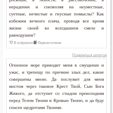
нерадении и соизволяя на неуместные,
Грех
суетные, нечистые и гнусные помыслы? Как
избежим вечного плача, проводя все время
Девство
жизни своей во всегдашнем смехе и
Дело
равнодушии?
В избранное
Первоисточник
Деньги
Поделиться цитатой
Дети
Огненное море приводит меня в смущение и
Добро
ужас, и трепещу по причине злых дел, какие
совершены мною. Да послужит для меня
Добродетель
мостом через таковое Крест Твой, Сын Бога
Друг
Живого, да отступит со стыдом преисподняя
перед Телом Твоим и Кровью Твоею, и да буду
Дух Святой
спасен щедротами Твоими.