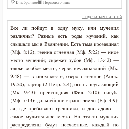
Духовная жизнь
В избранное
Первоисточник
Душа
Поделиться цитатой
Еда
Все ли пойдут в одну муку, или мучения
различны? Разные есть роды мучений, как
Ересь
слышали мы в Евангелии. Есть тьма кромешная
(Мф. 8:12); геенна огненная (Мф. 5:22) — иное
Женщина
место мучений; скрежет зубов (Мф. 13:42) —
Жизнь
также особое место; червь неусыпающий (Мк.
9:48) — в ином месте; озеро огненное (Апок.
Жизнь вечная
19:20); тартар (2 Петр. 2:4); огонь неугасающий
Забота
(Мк. 9:43); преисподняя (Фил. 2:10); пагуба
(Мф. 7:13); дальнейшие страны земли (Еф. 4:9);
Зависть
ад, где пребывают грешники, и дно адово —
самое мучительное место. На эти-то мучения
Загробная жизнь
распределены будут несчастные, каждый по