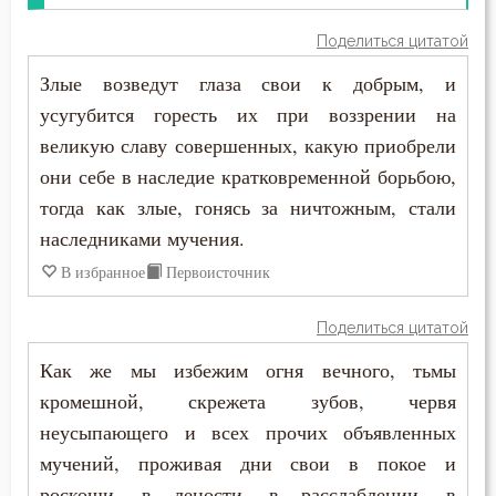
Поделиться цитатой
Воскресение
Злые возведут глаза свои к добрым, и
Воскресение Христово
усугубится горесть их при воззрении на
великую славу совершенных, какую приобрели
Воспитание
они себе в наследие кратковременной борьбою,
Высокомерие
тогда как злые, гонясь за ничтожным, стали
наследниками мучения.
Глаза
В избранное
Первоисточник
Гнев
Поделиться цитатой
Гнев Божий
Как же мы избежим огня вечного, тьмы
Гонение
кромешной, скрежета зубов, червя
неусыпающего и всех прочих объявленных
Гордость
мучений, проживая дни свои в покое и
роскоши, в лености, в расслаблении, в
Гость