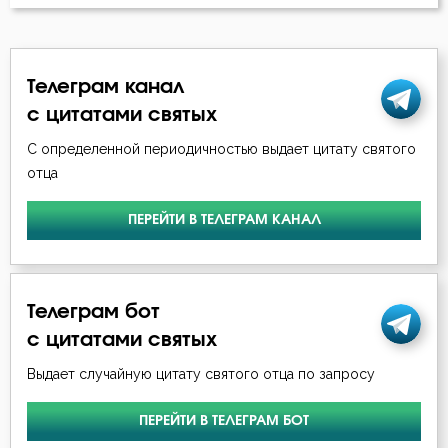
Исповедь
Исправление
Телеграм канал
Истина
с цитатами святых
Клятва
С определенной периодичностью выдает цитату святого
отца
Колдовство
ПЕРЕЙТИ В ТЕЛЕГРАМ КАНАЛ
Кощунство
Красота
Телеграм бот
Крест
с цитатами святых
Крестное знамение
Выдает случайную цитату святого отца по запросу
Крещение
ПЕРЕЙТИ В ТЕЛЕГРАМ БОТ