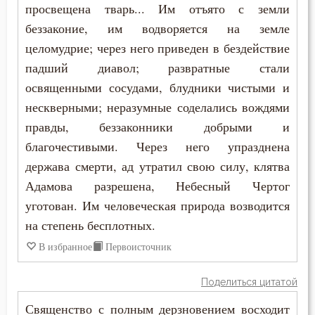
просвещена тварь... Им отъято с земли
Ум
беззаконие, им водворяется на земле
целомудрие; через него приведен в бездействие
Умерший
падший диавол; развратные стали
освященными сосудами, блудники чистыми и
Умиление
нескверными; неразумные соделались вождями
Унижение
правды, беззаконники добрыми и
благочестивыми. Через него упразднена
Уныние
держава смерти, ад утратил свою силу, клятва
Утешение
Адамова разрешена, Небесный Чертог
уготован. Им человеческая природа возводится
Храм
на степень бесплотных.
Христос
В избранное
Первоисточник
Хула
Поделиться цитатой
Священство с полным дерзновением восходит
Царство небесное