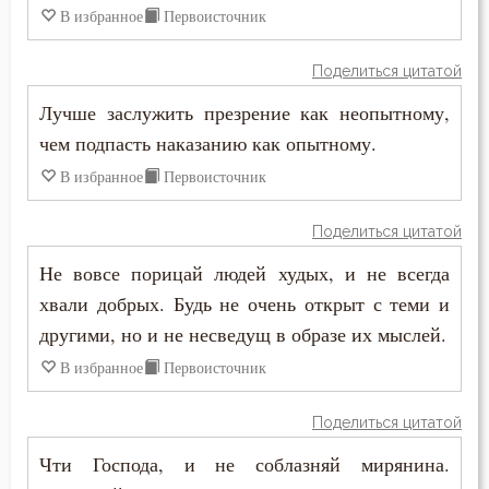
Мужество
В избранное
Первоисточник
Мученичество
Поделиться цитатой
Лучше заслужить презрение как неопытному,
Мысли
чем подпасть наказанию как опытному.
Мытарство
В избранное
Первоисточник
Надежда
Поделиться цитатой
Наказание
Не вовсе порицай людей худых, и не всегда
хвали добрых. Будь не очень открыт с теми и
Намерение
другими, но и не несведущ в образе их мыслей.
Наслаждение
В избранное
Первоисточник
Насмешка
Поделиться цитатой
Наставление
Чти Господа, и не соблазняй мирянина.