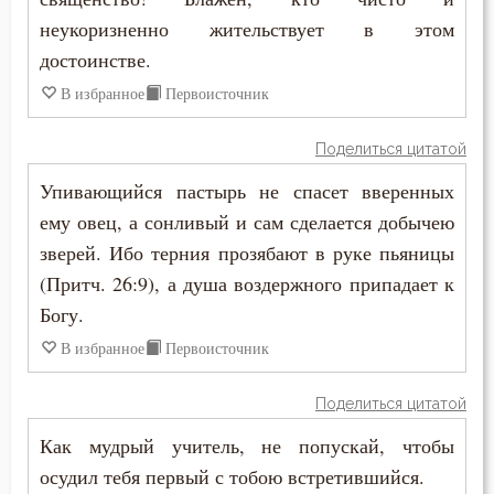
Исповедь
неукоризненно жительствует в этом
Исправление
достоинстве.
В избранное
Первоисточник
Истина
Поделиться цитатой
Клятва
Упивающийся пастырь не спасет вверенных
Колдовство
ему овец, а сонливый и сам сделается добычею
зверей. Ибо терния прозябают в руке пьяницы
Кощунство
(Притч. 26:9), а душа воздержного припадает к
Красота
Богу.
В избранное
Первоисточник
Крест
Крестное знамение
Поделиться цитатой
Как мудрый учитель, не попускай, чтобы
Крещение
осудил тебя первый с тобою встретившийся.