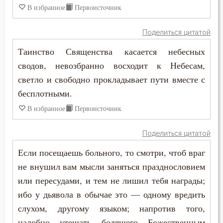
Крещение Господне
В избранное
Первоисточник
Кротость
Поделиться цитатой
Лень
Таинство Священства касается небесных
сводов, невозбранно восходит к Небесам,
Лесть
светло и свободно прокладывает пути вместе с
бесплотными.
Лицемерие
В избранное
Первоисточник
Ложь
Поделиться цитатой
Лукавство
Если посещаешь больного, то смотри, чтоб враг
Любовь
не внушил вам мысли заняться празднословием
или пересудами, и тем не лишил тебя награды;
Любовь Божия
ибо у дьявола в обычае это — одному вредить
Любовь к Богу
слухом, другому языком; напротив того,
надобно утешать болящего Божественным