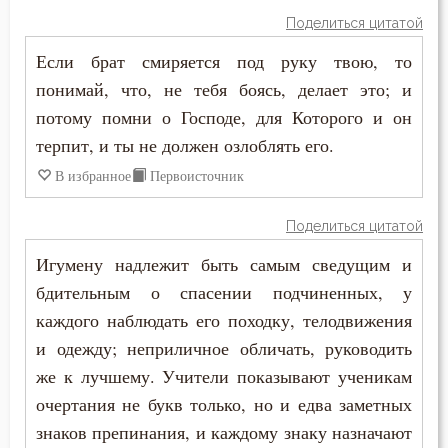
Плоть
Поделиться цитатой
Если брат смиряется под руку твою, то
Подвиг
понимай, что, не тебя боясь, делает это; и
Подвижничество
потому помни о Господе, для Которого и он
терпит, и ты не должен озлоблять его.
Подготовка к смерти
В избранное
Первоисточник
Позор
Поделиться цитатой
Покаяние
Игумену надлежит быть самым сведущим и
Помощь Божия
бдительным о спасении подчиненных, у
каждого наблюдать его походку, телодвижения
Порок
и одежду; неприличное обличать, руководить
же к лучшему. Учители показывают ученикам
Последние времена
очертания не букв только, но и едва заметных
Послушание
знаков препинания, и каждому знаку назначают