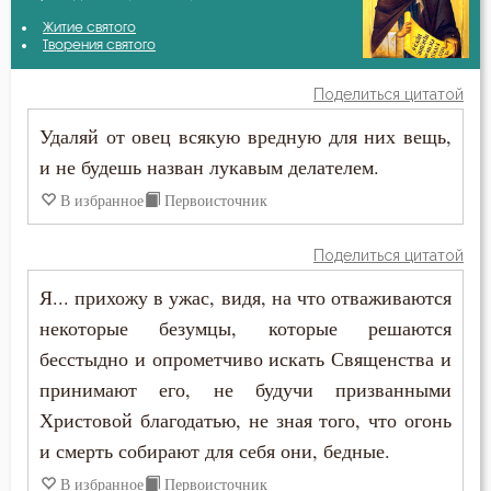
Авва Исайя (Скитский)
Житие святого
Бдение
Творения святого
Авва Феона
Беда
Поделиться цитатой
Аврелий Августин
Удаляй от овец всякую вредную для них вещь,
Бедность
и не будешь назван лукавым делателем.
Амвросий Медиоланский
Безмолвие
В избранное
Первоисточник
Амвросий Оптинский (Гренков)
Беспечность
Поделиться цитатой
Антоний Великий
Бесстрастие
Я... прихожу в ужас, видя, на что отваживаются
Антоний Оптинский (Путилов)
некоторые безумцы, которые решаются
Бесы
бесстыдно и опрометчиво искать Священства и
Василий Великий
Благоговение
принимают его, не будучи призванными
Григорий Богослов
Христовой благодатью, не зная того, что огонь
Благодарность
и смерть собирают для себя они, бедные.
Григорий Нисский
Благодать
В избранное
Первоисточник