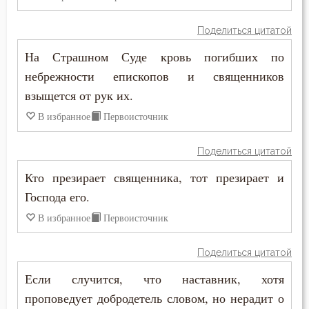
Григорий Палама
Благоразумие
Поделиться цитатой
Димитрий Ростовский
На Страшном Суде кровь погибших по
Ближний
небрежности епископов и священников
Ефрем Сирин
Блуд
взыщется от рук их.
Игнатий Антиохийский
В избранное
Первоисточник
Бог
Игнатий Брянчанинов
Богатство
Поделиться цитатой
Иоанн Златоуст
Кто презирает священника, тот презирает и
Богопознание
Господа его.
Иоанн Карпафский
Богородица
В избранное
Первоисточник
Иоанн Кассиан Римлянин
Богоугождение
Поделиться цитатой
Иоанн Кронштадтский
Болезнь
Если случится, что наставник, хотя
Иоанн Лествичник
проповедует добродетель словом, но нерадит о
Борьба