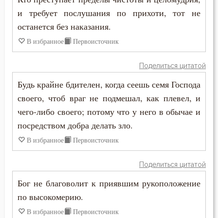
и требует послушания по прихоти, тот не
Свобода
останется без наказания.
Свобода воли
В избранное
Первоисточник
Святость
Поделиться цитатой
Священники
Будь крайне бдителен, когда сеешь семя Господа
своего, чтоб враг не подмешал, как плевел, и
Священное Писание
чего-либо своего; потому что у него в обычае и
Семья
посредством добра делать зло.
В избранное
Первоисточник
Сердце
Поделиться цитатой
Сквернословие
Бог не благоволит к приявшим рукоположение
Скорбь
по высокомерию.
Славолюбие
В избранное
Первоисточник