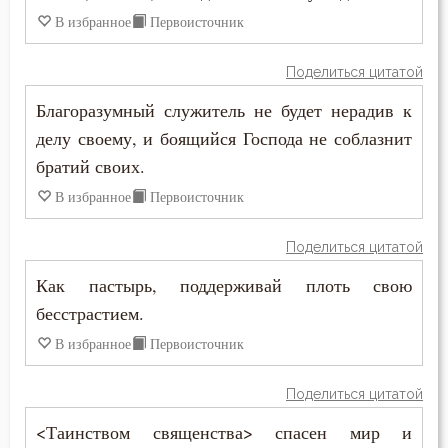
В избранное
Первоисточник
Страшный суд
Поделиться цитатой
Стыд
Благоразумный служитель не будет нерадив к
Суета
делу своему, и боящийся Господа не соблазнит
братий своих.
Счастье
В избранное
Первоисточник
Таинство
Поделиться цитатой
Тело
Как пастырь, поддерживай плоть свою
Терпение
бесстрастием.
В избранное
Первоисточник
Трезвение
Тщеславие
Поделиться цитатой
<Таинством священства> спасен мир и
Убийство