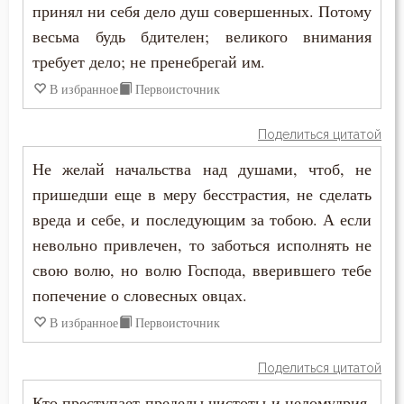
принял ни себя дело душ совершенных. Потому
Рай
весьма будь бдителен; великого внимания
требует дело; не пренебрегай им.
Раскаяние
В избранное
Первоисточник
Рассеянность
Поделиться цитатой
Ревность по Богу
Не желай начальства над душами, чтоб, не
Родители
пришедши еще в меру бесстрастия, не сделать
вреда и себе, и последующим за тобою. А если
Рождество
невольно привлечен, то заботься исполнять не
Ропот
свою волю, но волю Господа, вверившего тебе
попечение о словесных овцах.
Роскошь
В избранное
Первоисточник
Самолюбие
Поделиться цитатой
Самомнение
Кто преступает пределы чистоты и целомудрия,