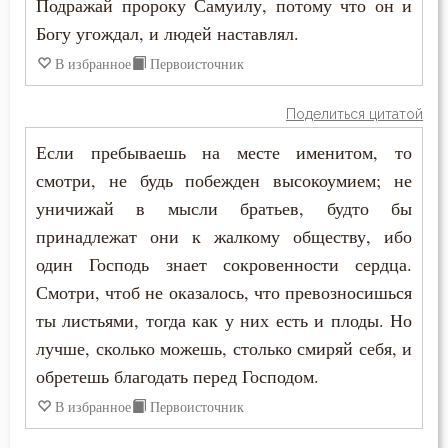
Подражай пророку Самуилу, потому что он и
Начальство
Богу угождал, и людей наставлял.
Ненависть
В избранное
Первоисточник
Нерадение
Поделиться цитатой
Нечувствие
Если пребываешь на месте именитом, то
смотри, не будь побежден высокоумием; не
Нищета
уничижай в мысли братьев, будто бы
принадлежат они к жалкому обществу, ибо
Обида
один Господь знает сокровенности сердца.
Обличение
Смотри, чтоб не оказалось, что превозносишься
ты листьями, тогда как у них есть и плоды. Но
Общение
лучше, сколько можешь, столько смиряй себя, и
Одежда
обретешь благодать перед Господом.
В избранное
Первоисточник
Оправдание себя