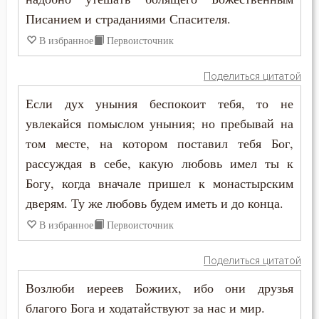
Месть
Писанием и страданиями Спасителя.
Мечта
В избранное
Первоисточник
Милостыня
Поделиться цитатой
Если дух уныния беспокоит тебя, то не
Мир
увлекайся помыслом уныния; но пребывай на
Молитва
том месте, на котором поставил тебя Бог,
рассуждая в себе, какую любовь имел ты к
Молчание
Богу, когда вначале пришел к монастырским
Монастырь
дверям. Ту же любовь будем иметь и до конца.
В избранное
Первоисточник
Монах
Поделиться цитатой
Мощи
Возлюби иереев Божиих, ибо они друзья
Мудрость
благого Бога и ходатайствуют за нас и мир.