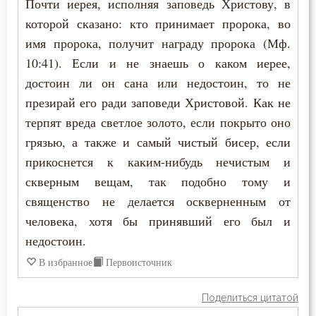
Почти иерея, исполняя заповедь Христову, в
Соблазн
которой сказано: кто принимает пророка, во
имя пророка, получит награду пророка (Мф.
Совершенство
10:41). Если и не знаешь о каком иерее,
достоин ли он сана или недостоин, то не
Совесть
презирай его ради заповеди Христовой. Как не
Совет
терпят вреда светлое золото, если покрыто оно
грязью, а также и самый чистый бисер, если
Созерцание
прикоснется к каким-нибудь нечистым и
Сокрушение
скверным вещам, так подобно тому и
священство не делается оскверненным от
Сомнение
человека, хотя бы принявший его был и
недостоин.
Сострадание
В избранное
Первоисточник
Сотворение мира
Поделиться цитатой
Спасение