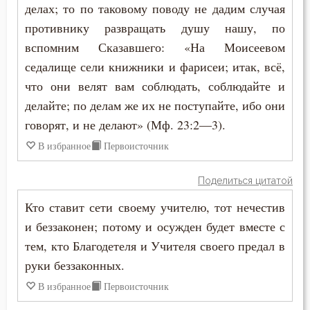
делах; то по таковому поводу не дадим случая
Иосиф Оптинский (Литовкин)
противнику развращать душу нашу, по
Будущее
Исаак Сирин Ниневийский
вспомним Сказавшего: «На Моисеевом
Ведение
седалище сели книжники и фарисеи; итак, всё,
Исидор Пелусиот
что они велят вам соблюдать, соблюдайте и
Вера
делайте; по делам же их не поступайте, ибо они
Киприан Карфагенский
Вечные муки
говорят, и не делают» (Мф. 23:2—3).
Кирилл Александрийский
В избранное
Первоисточник
Власть
Лев Великий
Поделиться цитатой
Воздаяние
Лев Оптинский (Наголкин)
Кто ставит сети своему учителю, тот нечестив
Воздержание
и беззаконен; потому и осужден будет вместе с
Макарий Великий
тем, кто Благодетеля и Учителя своего предал в
Вознесение
Макарий Оптинский (Иванов)
руки беззаконных.
Воля Божия
В избранное
Первоисточник
Марк Подвижник
Воплощение