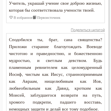
Учитель, украшай учение свое доброю жизнью,
Спаситель
которая бы соответствовала учености твоей.
В избранное
Первоисточник
Сплетни
Спор
Поделиться цитатой
Сподобился ты, брат, сана священства?
Сребролюбие
Приложи старание благоугождать Воеводе
Ссора
чистотою и праведностию, и божественною
мудростью, и светлым девством. Будь
Страдание
пламенным ревнителем как целомудренный
Иосиф, чистым как Иисус, странноприимным
Страсть
как Авраам, нищелюбивым как Иов,
Страх
любвеобильным как Давид, кротким как
Моисей, заблудшегося возврати на путь,
Страх Божий
хромого подкрепи, падшего восставь,
Страх смерти
немощных защити и делай все тому подобное.