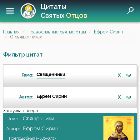
Цитаты
Святых
Отцов
Главная
Православные святые отцы
Ефрем Сирин
О священниках
Фильтр цитат
Священники
X
Тема:
Ефрем Сирин
X
Автор:
Ад
Загрузка плеера...
А-я
Священники
Тема:
Ангел
Ефрем Сирин
Автор:
Авва Дорофей
Антихрист
Преподобный (~306–373)