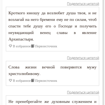
Поделиться цитатой
Моисей Оптинский (Путилов)
Воскресение
Кроткого юношу да возлюбит душа твоя, и не
Никита Стифат
возлагай на него бремени ему не по силам, чтоб
Воскресение Христово
спасти тебе душу его о Господе и получить
Никон Оптинский (Беляев)
Воспитание
неувядающий венец славы в явление
Нил Синайский
Архипастыря.
Высокомерие
В избранное
Первоисточник
Петр Дамаскин
Глаза
Петр Московский
Поделиться цитатой
Гнев
Слова жизни вечной поверяются мужу
Поликарп Смирнский
христолюбивому.
Гнев Божий
Симеон Новый Богослов
В избранное
Первоисточник
Гонение
Феогност
Поделиться цитатой
Гордость
Феодор Студит
Не пренебрегайте же духовным служением и
Гость