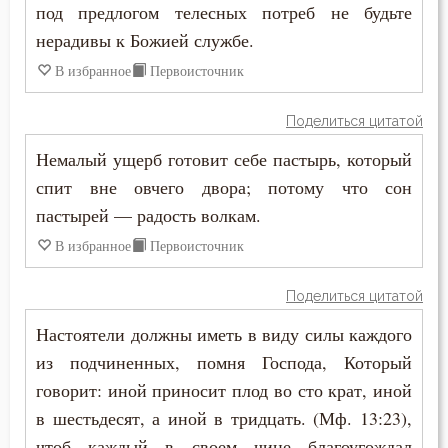
под предлогом телесных потреб не будьте
Феодор Эдесский
нерадивы к Божией службе.
Грех
Феофан Затворник
В избранное
Первоисточник
Девство
Феофилакт Болгарский
Поделиться цитатой
Дело
Немалый ущерб готовит себе пастырь, который
Деньги
спит вне овчего двора; потому что сон
пастырей — радость волкам.
Дети
В избранное
Первоисточник
Добро
Поделиться цитатой
Добродетель
Настоятели должны иметь в виду силы каждого
Друг
из подчиненных, помня Господа, Который
говорит: иной приносит плод во сто крат, иной
Дух Святой
в шестьдесят, а иной в тридцать. (Мф. 13:23),
чтоб каждый в своем чине благоугождал