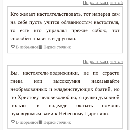
Поделиться цитатой
Оскорбление
Кто желает настоятельствовать, тот наперед сам
Оставление Богом
на себе пусть учится обязанностям настоятеля,
то есть кто управлял прежде собою, тот
Осуждение
способен править и другими.
Отчаяние
В избранное
Первоисточник
Очищение
Поделиться цитатой
Падение
Вы, настоятели-подвижники, не по страсти
гнева или высокоумия наказывайте
Память
необразованных и младенствующих братий, но
Печаль
по Христову человеколюбию, с целью духовной
пользы, в надежде оказать помощь
Печаль по Богу
руководимым вами к Небесному Царствию.
Плач
В избранное
Первоисточник