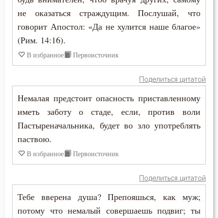
Промысел Божий
не оказаться страждущим. Послушай, что
говорит Апостол: «Да не хулится наше благое»
Проповеди
(Рим. 14:16).
Прошение
В избранное
Первоисточник
Прощение
Поделиться цитатой
Немалая предстоит опасность приставленному
Псалтирь
иметь заботу о стаде, если, против воли
Пьянство
Пастыреначальника, будет во зло употреблять
паствою.
Работа
В избранное
Первоисточник
Радость
Поделиться цитатой
Раздражительность
Тебе вверена душа? Препояшься, как муж;
Разум
потому что немалый совершаешь подвиг; ты