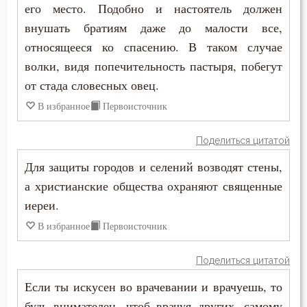
его место. Подобно и настоятель должен
Пост
внушать братиям даже до малости все,
Похвала
относящееся ко спасению. В таком случае
волки, видя попечительность пастыря, побегут
Похоть
от стада словесных овец.
Почитание Бога
В избранное
Первоисточник
Праведность
Поделиться цитатой
Для защиты городов и селений возводят стены,
Праздник
а христианские общества охраняют священные
Празднословие
иереи.
В избранное
Первоисточник
Прелюбодеяние
Пример
Поделиться цитатой
Если ты искусен во врачевании и врачуешь, то
Причастие
будь внимателен, чтоб врачуя других, самому