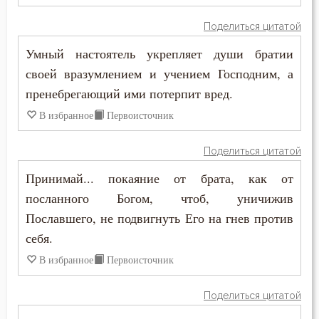
Сладострастие
Поделиться цитатой
Сластолюбие
Умный настоятель укрепляет души братии
своей вразумлением и учением Господним, а
Слезы
пренебрегающий ими потерпит вред.
В избранное
Первоисточник
Слух
Смертная память
Поделиться цитатой
Принимай... покаяние от брата, как от
Смерть
посланного Богом, чтоб, уничижив
Смерть детей
Пославшего, не подвигнуть Его на гнев против
себя.
Смирение
В избранное
Первоисточник
Смысл жизни
Поделиться цитатой
Снисхождение