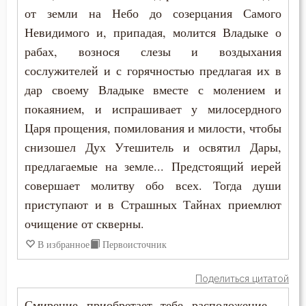
от земли на Небо до созерцания Самого
Целомудрие
Невидимого и, припадая, молится Владыке о
рабах, вознося слезы и воздыхания
Церковь
сослужителей и с горячностью предлагая их в
Человек
дар своему Владыке вместе с молением и
покаянием, и испрашивает у милосердного
Человекоугодие
Царя прощения, помилования и милости, чтобы
снизошел Дух Утешитель и освятил Дары,
Честь
предлагаемые на земле... Предстоящий иерей
Чистота
совершает молитву обо всех. Тогда души
приступают и в Страшных Тайнах приемлют
Чревоугодие
очищение от скверны.
Чтение
В избранное
Первоисточник
Чудо
Поделиться цитатой
Щедрость
Смирение приобретает тебе расположение –