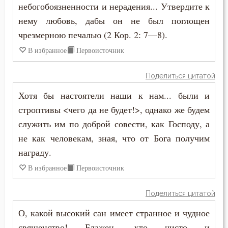
Закон Божий
небогобоязненности и нерадения... Утвердите к
нему любовь, дабы он не был поглощен
Заповеди
чрезмерною печалью (2 Кор. 2: 7—8).
Здоровье
В избранное
Первоисточник
Зло
Поделиться цитатой
Злопамятство
Хотя бы настоятели наши к нам... были и
строптивы <чего да не будет!>, однако же будем
Злорадство
служить им по доброй совести, как Господу, а
не как человекам, зная, что от Бога получим
Знание
награду.
Идолопоклонство
В избранное
Первоисточник
Искушение
Поделиться цитатой
Искушение в смертный час
О, какой высокий сан имеет странное и чудное
священство! Блажен, кто чисто и