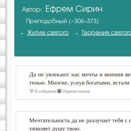
Ефрем Сирин
Автор:
Игнатий Брянчанинов
Преподобный (~306–373)
Иоанн Лествичник
Житие святого
Творения святог
Никодим Святогорец
Феофан Затворник
Да не увлекают нас мечты и мнения ве
тенью. Многие, уснув богатыми, встали
В избранное
Первоисточник
Мечтательность да не разлучает тебя с
уязвляет душу твою.