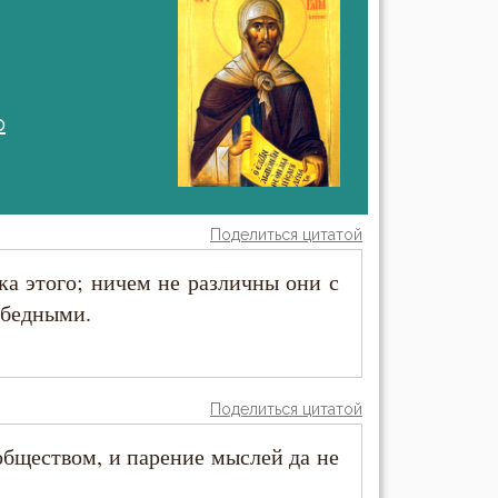
о
Поделиться цитатой
ка этого; ничем не различны они с
 бедными.
Поделиться цитатой
 обществом, и парение мыслей да не