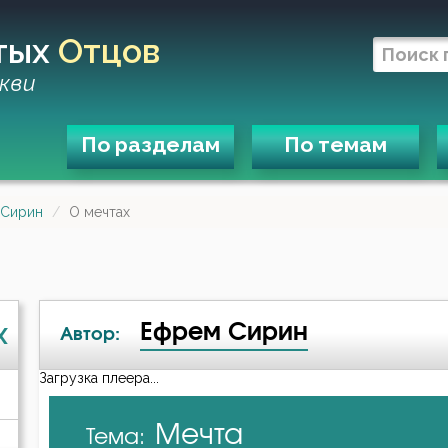
тых
Отцов
кви
По разделам
По темам
 Сирин
О мечтах
Ефрем Сирин
X
Автор:
Загрузка плеера...
А-я
Мечта
Тема:
Ефрем Сирин