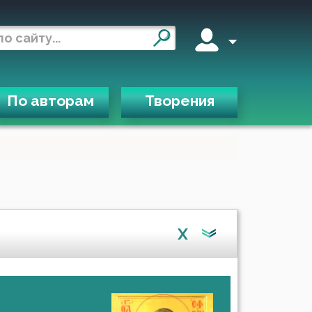
По авторам
Творения
X