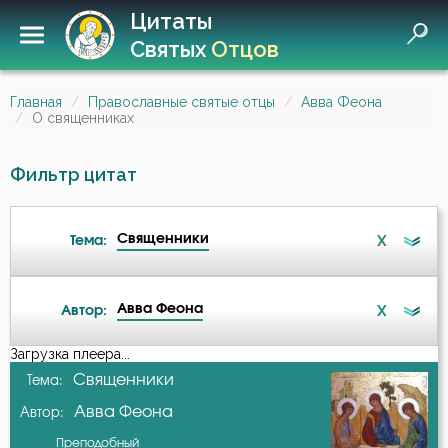
Цитаты
Святых
Отцов
Главная
Православные святые отцы
Авва Феона
О священниках
Фильтр цитат
Священники
X
Тема:
Авва Феона
X
Автор:
Благодать
Загрузка плеера...
А-я
Священники
Тема:
Богатство
Авва Феона
Автор:
Авва Дорофей
Воздержание
Преподобный