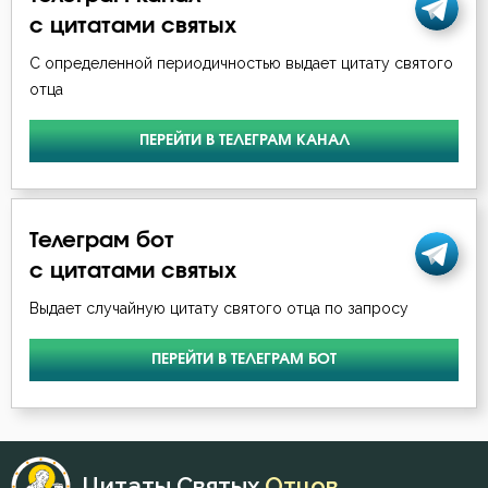
Григорий Палама
с цитатами святых
Похоть
С определенной периодичностью выдает цитату святого
Димитрий Ростовский
Причастие
отца
Ефрем Сирин
Священники
ПЕРЕЙТИ В ТЕЛЕГРАМ КАНАЛ
Игнатий Антиохийский
Смирение
Игнатий Брянчанинов
Созерцание
Телеграм бот
Иоанн Златоуст
с цитатами святых
Чистота
Выдает случайную цитату святого отца по запросу
Иоанн Карпафский
Чревоугодие
ПЕРЕЙТИ В ТЕЛЕГРАМ БОТ
Иоанн Кассиан Римлянин
Иоанн Кронштадтский
Иоанн Лествичник
Цитаты Святых
Отцов