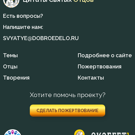
Иосиф Оптинский (Литовкин)
Есть вопросы?
Исаак Сирин Ниневийский
Напишите нам:
Исидор Пелусиот
SVYATYE@DOBROEDELO.RU
Киприан Карфагенский
Темы
Подробнее о сайте
Кирилл Александрийский
Отцы
Пожертвования
Лев Великий
Творения
Контакты
Лев Оптинский (Наголкин)
Хотите помочь проекту?
Макарий Великий
СДЕЛАТЬ ПОЖЕРТВОВАНИЕ
Макарий Оптинский (Иванов)
Марк Подвижник