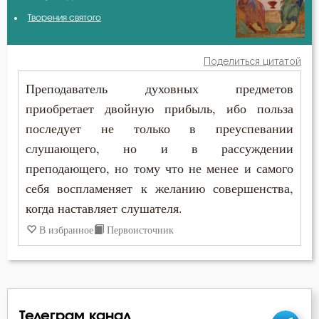
Авва Исайя (Скитский)
Творения святого
Господь
Авва Феона
Грех
Поделиться цитатой
Аврелий Августин
Преподаватель духовных предметов
Девство
приобретает двойную прибыль, ибо польза
Амвросий Медиоланский
Знание
последует не только в преуспевании
Амвросий Оптинский (Гренков)
слушающего, но и в рассуждении
Мысли
преподающего, но тому что не менее и самого
Антоний Великий
Нечувствие
себя воспламеняет к желанию совершенства,
Антоний Оптинский (Путилов)
когда наставляет слушателя.
Осквернение
В избранное
Первоисточник
Василий Великий
Память
Григорий Богослов
Порок
Григорий Нисский
Пост
Телеграм канал