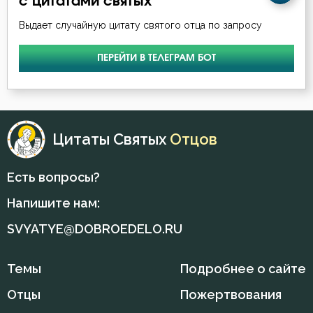
с цитатами святых
Григорий Нисский
Выдает случайную цитату святого отца по запросу
Григорий Палама
ПЕРЕЙТИ В ТЕЛЕГРАМ БОТ
Григорий Синаит
Григорий Чудотворец
Диадох
Цитаты Святых
Отцов
Димитрий Ростовский
Есть вопросы?
Дионисий Ареопагит
Напишите нам:
Епифаний Кипрский
SVYATYE@DOBROEDELO.RU
Ерм
Темы
Подробнее о сайте
Ефрем Сирин
Отцы
Пожертвования