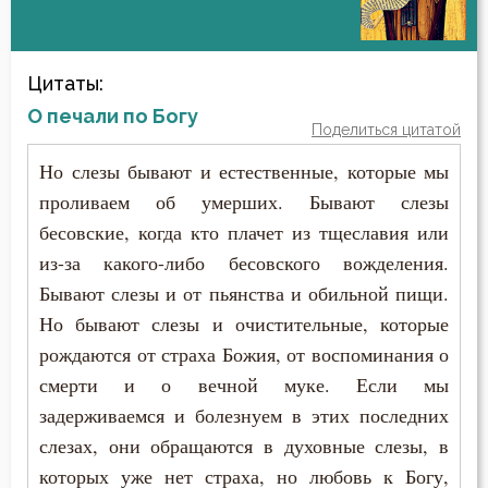
Авва Феона
Цитаты:
Авва Филимон
О печали по Богу
Поделиться цитатой
Аврелий Августин
Но слезы бывают и естественные, которые мы
Амвросий Медиоланский
проливаем об умерших. Бывают слезы
бесовские, когда кто плачет из тщеславия или
Амвросий Оптинский (Гренков)
из-за какого-либо бесовского вожделения.
Бывают слезы и от пьянства и обильной пищи.
Амфилохий Иконийский
Но бывают слезы и очистительные, которые
Анастасий Антиохийский
рождаются от страха Божия, от воспоминания о
смерти и о вечной муке. Если мы
Анастасий Синаит
задерживаемся и болезнуем в этих последних
Анатолий Оптинский (Зерцалов)
слезах, они обращаются в духовные слезы, в
которых уже нет страха, но любовь к Богу,