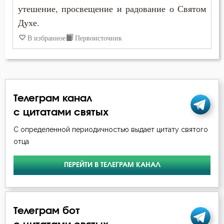
Антоний Великий
утешение, просвещение и радование о Святом
Духе.
Антоний Оптинский (Путилов)
В избранное
Первоисточник
Арсений Великий
Афанасий (Сахаров)
Афанасий Великий
Телеграм канал
с цитатами святых
Варнава
С определенной периодичностью выдает цитату святого
Варсонофий Оптинский (Плиханков)
отца
Василий Великий
ПЕРЕЙТИ В ТЕЛЕГРАМ КАНАЛ
Григорий Богослов
Григорий Великий (Двоеслов)
Телеграм бот