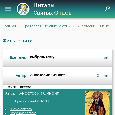
Цитаты
Святых
Отцов
Главная
Православные святые отцы
Анастасий Синаит
Фильтр цитат
Выбрать тему
Все темы:
Анастасий Синаит
X
Автор:
Печаль по Богу
Загрузка плеера...
А-я
Анастасий Синаит
Автор:
Преподобный (VII–VIII)
Авва Дорофей
Житие святого
Творения святого
Авва Исайя (Скитский)