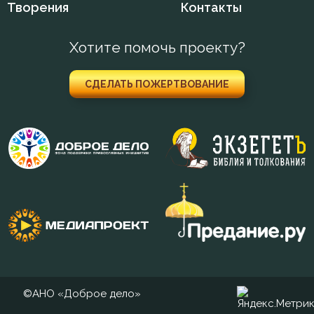
Зосима Палестинский
Творения
Контакты
Иаков Низибийский
Хотите помочь проекту?
Игнатий Антиохийский
СДЕЛАТЬ ПОЖЕРТВОВАНИЕ
Игнатий Брянчанинов
Иероним Стридонский
Иларион Оптинский (Пономарёв)
Илия Екдик
Иоанн (Максимович)
Иоанн Дамаскин
Иоанн Златоуст
©АНО «Доброе дело»