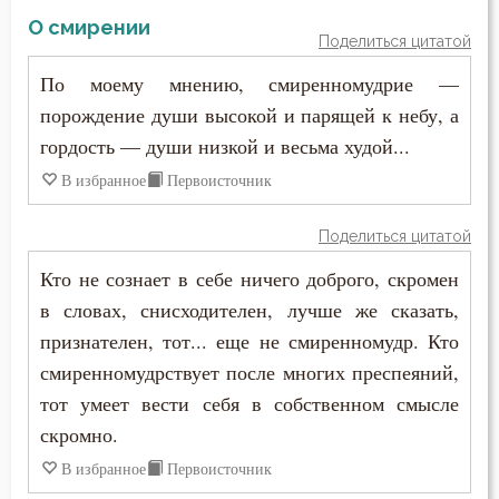
Пимен Великий
О смирении
Надежда
Поделиться цитатой
Поликарп Смирнский
По моему мнению, смиренномудрие —
Наказание
порождение души высокой и парящей к небу, а
Серафим Саровский
Намерение
гордость — души низкой и весьма худой...
Силуан Афонский
В избранное
Первоисточник
Наслаждение
Симеон Благоговейный
Поделиться цитатой
Насмешка
Симеон Новый Богослов
Кто не сознает в себе ничего доброго, скромен
Начальство
в словах, снисходителен, лучше же сказать,
Симеон Солунский
признателен, тот... еще не смиренномудр. Кто
Ненависть
Тихон Задонский
смиренномудрствует после многих преспеяний,
Обида
тот умеет вести себя в собственном смысле
Фалассий Ливийский
скромно.
Обличение
В избранное
Первоисточник
Феогност
Общение