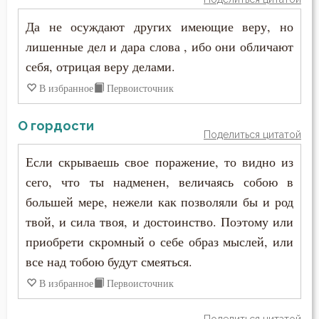
Иустин (Попович)
Закон Божий
Да не осуждают других имеющие веру, но
Иустин Философ
лишенные дел и дара слова , ибо они обличают
Заповеди
себя, отрицая веру делами.
Каллист Ангеликуд
Здоровье
В избранное
Первоисточник
Киприан Карфагенский
Зло
О гордости
Кирилл Александрийский
Поделиться цитатой
Знание
Если скрываешь свое поражение, то видно из
Кирилл Иерусалимский
сего, что ты надменен, величаясь собою в
Искушение
Климент Римский
большей мере, нежели как позволяли бы и род
Исправление
твой, и сила твоя, и достоинство. Поэтому или
Лев Великий
приобрети скромный о себе образ мыслей, или
Истина
все над тобою будут смеяться.
Лев Оптинский (Наголкин)
Клятва
В избранное
Первоисточник
Лука (Войно-Ясенецкий)
Кощунство