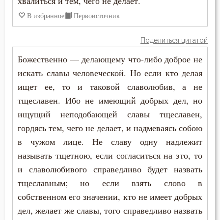
хвалиться и тем, чего не делает.
Зосима Палестинский
Гнев Божий
В избранное
Первоисточник
Иаков Низибийский
Гордость
Поделиться цитатой
Игнатий Антиохийский
Грех
Божественно — делающему что-либо доброе не
Игнатий Брянчанинов
искать славы человеческой. Но если кто делая
Девство
ищет ее, то и таковой славолюбив, а не
Иероним Стридонский
тщеславен. Ибо не имеющий добрых дел, но
Дело
ищущий неподобающей славы тщеславен,
Иларион Оптинский (Пономарёв)
Деньги
гордясь тем, чего не делает, и надмеваясь собою
Илия Екдик
в чужом лице. Не славу одну надлежит
Добро
называть тщетною, если согласиться на это, то
Иоанн (Максимович)
Добродетель
и славолюбивого справедливо будет назвать
Иоанн Дамаскин
тщеславным; но если взять слово в
Друг
собственном его значении, кто не имеет добрых
Иоанн Златоуст
дел, желает же славы, того справедливо назвать
Дух Святой