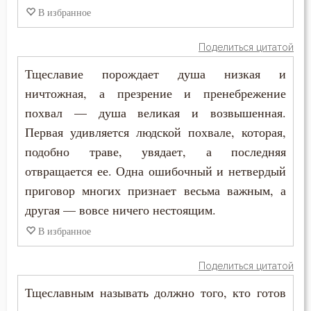
Григорий Нисский
В избранное
Вознесение
Григорий Палама
Война
Поделиться цитатой
Григорий Синаит
Тщеславие порождает душа низкая и
Воля
ничтожная, а презрение и пренебрежение
Григорий Чудотворец
Воплощение
похвал — душа великая и возвышенная.
Диадох
Первая удивляется людской похвале, которая,
Воскресение
подобно траве, увядает, а последняя
Димитрий Ростовский
отвращается ее. Одна ошибочный и нетвердый
Воскресение Христово
приговор многих признает весьма важным, а
Дионисий Ареопагит
Воспитание
другая — вовсе ничего нестоящим.
Епифаний Кипрский
В избранное
Высокомерие
Ерм
Глаза
Поделиться цитатой
Ефрем Сирин
Тщеславным называть должно того, кто готов
Гнев