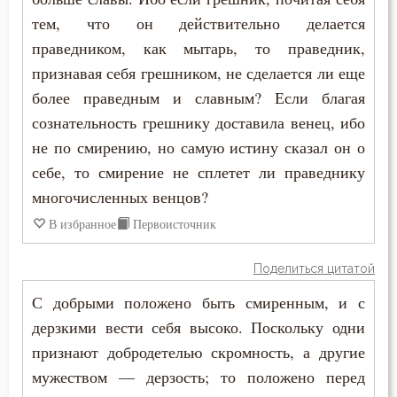
тем, что он действительно делается
Праздник
праведником, как мытарь, то праведник,
признавая себя грешником, не сделается ли еще
Прелюбодеяние
более праведным и славным? Если благая
Привычки
сознательность грешнику доставила венец, ибо
не по смирению, но самую истину сказал он о
Пример
себе, то смирение не сплетет ли праведнику
многочисленных венцов?
Причастие
В избранное
Первоисточник
Промысел Божий
Поделиться цитатой
Проповеди
С добрыми положено быть смиренным, и с
Пророчество
дерзкими вести себя высоко. Поскольку одни
признают добродетелью скромность, а другие
Прошение
мужеством — дерзость; то положено перед
Прощение