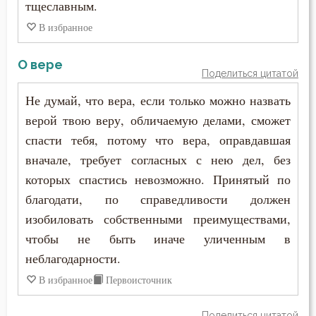
тщеславным.
Иоанн Карпафский
Духовная жизнь
В избранное
Иоанн Кассиан Римлянин
Душа
О вере
Иоанн Кронштадтский
Поделиться цитатой
Еда
Не думай, что вера, если только можно назвать
Иоанн Лествичник
Ересь
верой твою веру, обличаемую делами, сможет
Иоанн Мосх
спасти тебя, потому что вера, оправдавшая
Естество
вначале, требует согласных с нею дел, без
Иосиф Оптинский (Литовкин)
которых спастись невозможно. Принятый по
Женщина
Ириней Лионский
благодати, по справедливости должен
Жизнь
изобиловать собственными преимуществами,
Исаак Сирин Ниневийский
чтобы не быть иначе уличенным в
Жизнь вечная
неблагодарности.
Исидор Пелусиот
Забота
В избранное
Первоисточник
Исихий Иерусалимский
Зависть
Поделиться цитатой