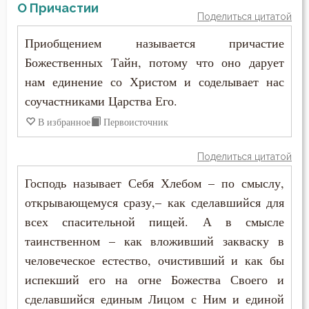
Свобода
О Причастии
Поделиться цитатой
Святость
Приобщением называется причастие
Божественных Тайн, потому что оно дарует
Священники
нам единение со Христом и соделывает нас
Священное Писание
соучастниками Царства Его.
В избранное
Первоисточник
Семья
Сквернословие
Поделиться цитатой
Господь называет Себя Хлебом – по смыслу,
Скорбь
открывающемуся сразу,– как сделавшийся для
Скромность
всех спасительной пищей. А в смысле
таинственном – как вложивший закваску в
Слава
человеческое естество, очистивший и как бы
испекший его на огне Божества Своего и
Славолюбие
сделавшийся единым Лицом с Ним и единой