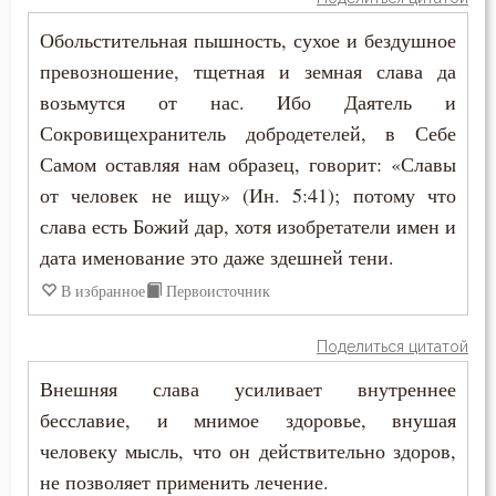
Антоний Великий
Богопознание
Обольстительная пышность, сухое и бездушное
Антоний Оптинский (Путилов)
превозношение, тщетная и земная слава да
Богородица
возьмутся от нас. Ибо Даятель и
Арсений Великий
Богоугождение
Сокровищехранитель добродетелей, в Себе
Афанасий (Сахаров)
Самом оставляя нам образец, говорит: «Славы
Болезнь
от человек не ищу» (Ин. 5:41); потому что
Афанасий Великий
слава есть Божий дар, хотя изобретатели имен и
Борьба
Варнава
дата именование это даже здешней тени.
Будущее
В избранное
Первоисточник
Варсонофий Оптинский (Плиханков)
Вера
Поделиться цитатой
Василий Великий
Власть
Внешняя слава усиливает внутреннее
Григорий Богослов
бесславие, и мнимое здоровье, внушая
Воздаяние
человеку мысль, что он действительно здоров,
Григорий Великий (Двоеслов)
Воздержание
не позволяет применить лечение.