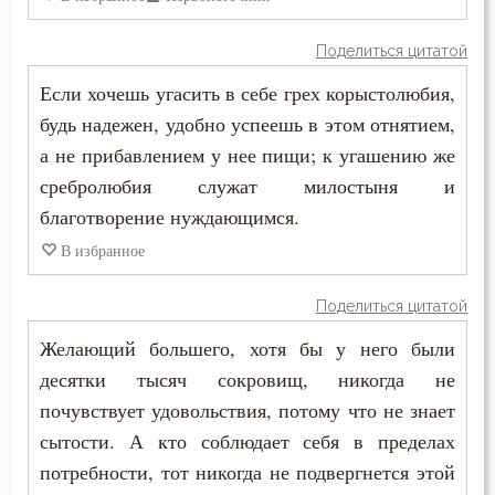
Украшение
Поделиться цитатой
Ум
Если хочешь угасить в себе грех корыстолюбия,
Христос
будь надежен, удобно успеешь в этом отнятием,
а не прибавлением у нее пищи; к угашению же
Хула
сребролюбия служат милостыня и
Царство небесное
благотворение нуждающимся.
В избранное
Целомудрие
Поделиться цитатой
Церковь
Желающий большего, хотя бы у него были
Человек
десятки тысяч сокровищ, никогда не
почувствует удовольствия, потому что не знает
Честолюбие
сытости. А кто соблюдает себя в пределах
Честь
потребности, тот никогда не подвергнется этой