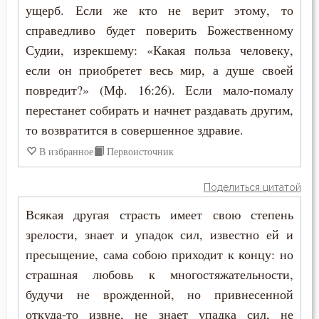
Совет
ущерб. Если же кто не верит этому, то
справедливо будет поверить Божественному
Состояние души после смерти
Судии, изрекшему: «Какая польза человеку,
Сострадание
если он приобретет весь мир, а душе своей
повредит?» (Мф. 16:26). Если мало-помалу
Спасение
перестанет собирать и начнет раздавать другим,
то возвратится в совершенное здравие.
Спаситель
В избранное
Первоисточник
Спор
Поделиться цитатой
Справедливость
Всякая другая страсть имеет свою степень
Сребролюбие
зрелости, знает и упадок сил, известно ей и
пресыщение, сама собою приходит к концу: но
Страдание
страшная любовь к многостяжательности,
Страсть
будучи не врожденной, но привнесенной
откуда-то извне, не знает упадка сил, не