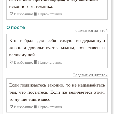
Никита Стифат
исконного мятежника.
Любомудрие
В избранное
Первоисточник
Никифор Уединенник
Месть
Никодим Святогорец
О посте
Поделиться цитатой
Милостыня
Николай Сербский
Кто избрал для себя самую воздержанную
Мир
жизнь и довольствуется малым, тот славен и
Никон Оптинский (Беляев)
велик душой...
Молитва
Нил Синайский
В избранное
Первоисточник
Монах
Нил Сорский
Поделиться цитатой
Мощи
Паисий (Величковский)
Если подвизаетесь законно, то не надмевайтесь
Мудрость
тем, что поститесь. Если же величаетесь этим,
Петр Дамаскин
то лучше ешьте мясо.
Мужество
Петр Московский
В избранное
Первоисточник
Мученичество