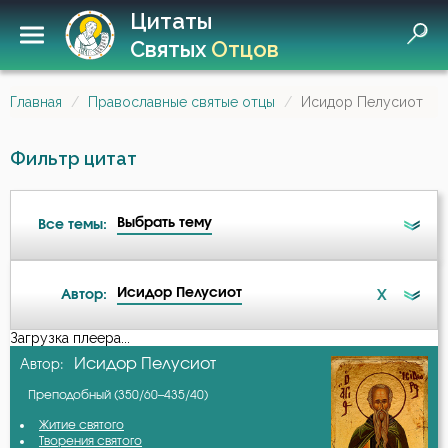
Цитаты
Святых
Отцов
Главная
Православные святые отцы
Исидор Пелусиот
Фильтр цитат
Выбрать тему
Все темы:
Исидор Пелусиот
X
Автор:
Беда
Загрузка плеера...
А-я
Исидор Пелусиот
Автор:
Бедность
Преподобный (350/60–435/40)
Авва Дорофей
Безмолвие
Житие святого
Творения святого
Авва Исайя (Скитский)