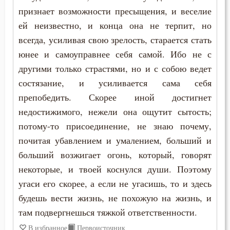
Страх
признает возможности пресыщения, и веселие
ей неизвестно, и конца она не терпит, но
Страх Божий
всегда, усиливая свою зрелость, старается стать
Страшный суд
юнее и самоуправнее себя самой. Ибо не с
другими только страстями, но и с собою ведет
Стыд
состязание, и усиливается сама себя
препобедить. Скорее иной достигнет
Счастье
недостижимого, нежели она ощутит сытость;
Тело
потому-то присоединение, не знаю почему,
почитая убавлением и умалением, больший и
Терпение
больший возжигает огонь, который, говорят
Трезвение
некоторые, и твоей коснулся души. Поэтому
угаси его скорее, а если не угасишь, то и здесь
Троица
будешь вести жизнь, не похожую на жизнь, и
там подвергнешься тяжкой ответственности.
Тщеславие
В избранное
Первоисточник