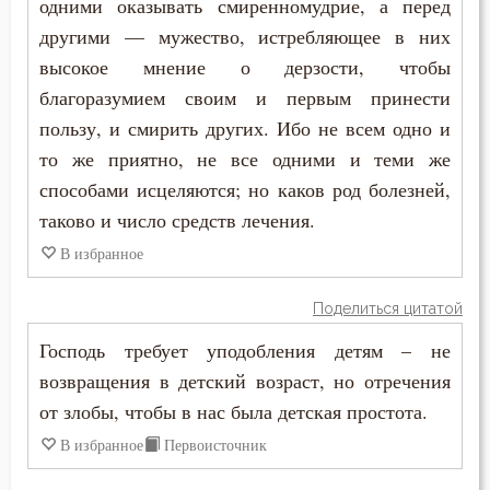
одними оказывать смиренномудрие, а перед
другими — мужество, истребляющее в них
Пьянство
высокое мнение о дерзости, чтобы
благоразумием своим и первым принести
Работа
пользу, и смирить других. Ибо не всем одно и
Радость
то же приятно, не все одними и теми же
способами исцеляются; но каков род болезней,
Развлечение
таково и число средств лечения.
Раздражительность
В избранное
Ревность по Богу
Поделиться цитатой
Роскошь
Господь требует уподобления детям – не
возвращения в детский возраст, но отречения
Самомнение
от злобы, чтобы в нас была детская простота.
Самоубийство
В избранное
Первоисточник