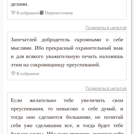
делами.
Подготовка к смерти
В избранное
Первоисточник
Познание себя
Поделиться цитатой
Запечатлей добродетель скромными о себе
Покаяние
мыслями. Ибо прекрасный охранительный знак
Помощь Божия
и для всякого уважительную печать наложишь
этим на сокровищницу преуспеваний.
Порок
В избранное
Последние времена
Поделиться цитатой
Пост
Если желательно тебе увеличить свои
Похвала
преуспевания, то невысоко о себе думай, и
тогда они сделаются большими; не почитай
Похоть
себя уже сделавшим все, и тогда будет тебе
больше славы. Ибо если грешник, почитая себя
Праведность