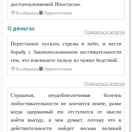
Сладострастие
достопоклоняемой Ипостасью.
В избранное
Первоисточник
Слезы
Смерть
О деньгах
Поделиться цитатой
Смерть душевная
Перестаньте пускать стрелы в небо, и вести
борьбу с Законоположником нестяжательности
Смирение
тем, что извлекаете пользу из чужих бедствий.
Смысл жизни
В избранное
Первоисточник
Снисхождение
Поделиться цитатой
Соблазн
Страшная, неудобоизлечимая болезнь
любостяжательности не кончится иначе, разве
Совершенство
когда одержимый ею отступится от мысли
найти выгоду, в чем думает, потому что в
Совесть
действительности найдет весьма великий