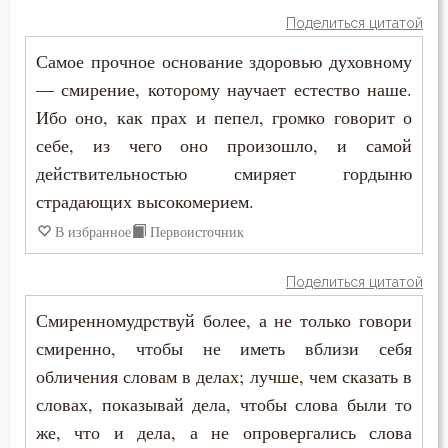
Феодор Студит
Поделиться цитатой
Одежда
Самое прочное основание здоровью духовному
Феодор Эдесский
Осквернение
— смирение, которому научает естество наше.
Феодорит Кирский
Ибо оно, как прах и пепел, громко говорит о
Оскорбление
себе, из чего оно произошло, и самой
Феолипт Филадельфийский
действительностью смиряет гордыню
Осуждение
Феофан Затворник
страдающих высокомерием.
Падение
В избранное
Первоисточник
Феофил Антиохийский
Печаль
Поделиться цитатой
Феофилакт Болгарский
Плач
Смиренномудрствуй более, а не только говори
Филарет Московский (Дроздов)
смиренно, чтобы не иметь вблизи себя
Плоть
обличения словам в делах; лучше, чем сказать в
Филофей Синайский
Подвиг
словах, показывай дела, чтобы слова были то
же, что и дела, а не опровергались слова
Подвижничество