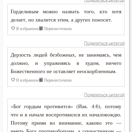
Поделиться цитатой
Макарий Великий
Красота
Горделивым можно назвать того, кто хотя
Макарий Оптинский (Иванов)
делает, но хвалится этим, а других поносит.
Крест
В избранное
Первоисточник
Максим Грек
Крещение
Максим Исповедник
Поделиться цитатой
Лень
Дерзость людей безбожных, не занимаясь, чем
Марк Подвижник
должно, и упражняясь в худом, ничего
Лесть
Марк Эфесский
Божественного не оставляет неоскорбленным.
Лицемерие
В избранное
Первоисточник
Мефодий Олимпийский
Ложь
Поделиться цитатой
Митрофан Воронежский
Лукавство
«Бог гордым противится» (Иак. 4:6), потому
Моисей Оптинский (Путилов)
что и в начале воспротивился их началовождю.
Любовь
Потому прими во внимание, каково это —
Нектарий Оптинский (Тихонов)
Любовь к Богу
иметь Бога противоборцем, а соучастником —