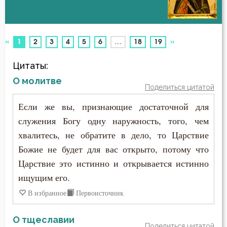
Беседа
Авва Феона
Бесы
«
»
(current)
1
2
3
4
5
6
…
18
19
Авва Филимон
Благодарность
Цитаты:
Аврелий Августин
Благодать
О молитве
Поделиться цитатой
Амвросий Медиоланский
Благоразумие
Если же вы, признающие достаточной для
Амвросий Оптинский (Гренков)
служения Богу одну наружность, того, чем
Благочестие
хвалитесь, не обратите в дело, то Царствие
Амфилохий Иконийский
Ближний
Божие не будет для вас открыто, потому что
Анастасий Антиохийский
Царствие это истинно и открывается истинно
Блуд
ищущим его.
Анастасий Синаит
Бог
В избранное
Первоисточник
Анатолий Оптинский (Зерцалов)
Богатство
О тщеславии
Поделиться цитатой