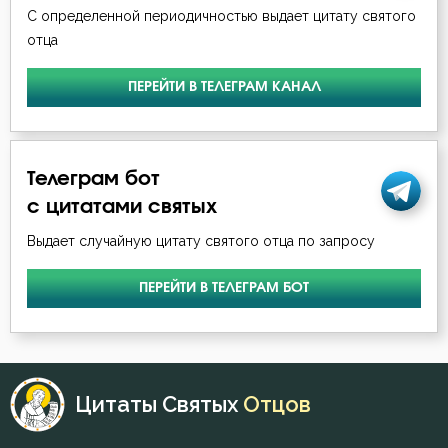
С определенной периодичностью выдает цитату святого
Вознесение
отца
Война
ПЕРЕЙТИ В ТЕЛЕГРАМ КАНАЛ
Воля
Воплощение
Телеграм бот
с цитатами святых
Воскресение
Выдает случайную цитату святого отца по запросу
Воскресение Христово
ПЕРЕЙТИ В ТЕЛЕГРАМ БОТ
Воспитание
Высокомерие
Глаза
Цитаты Святых
Отцов
Гнев