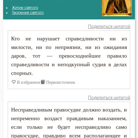
Григорий Богослов
Житие святого
Беседа
Творения святого
Игнатий Брянчанинов
Бесы
Поделиться цитатой
Иоанн Златоуст
Кто не нарушает справедливости ни из
Благодарность
милости, ни по неприязни, ни из ожидания
Иосиф Оптинский (Литовкин)
Благодать
даров, тот — превосходнейшее правило
Исаак Сирин Ниневийский
справедливости и неподкупный судия в делах
Благоразумие
спорных.
Исидор Пелусиот
Благочестие
В избранное
Первоисточник
Исихий Иерусалимский
Ближний
Поделиться цитатой
Николай Сербский
Блуд
Несправедливым правосудие должно воздать, и
Нил Синайский
непременно воздаст правдивым наказанием,
Бог
если только не будет несправедливо само
Тихон Задонский
правосудие, правдиво всем располагающее и
Богатство