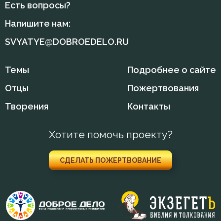
Есть вопросы?
Гнев Божий
Напишите нам:
SVYATYE@DOBROEDELO.RU
Гордость
Грех
Темы
Подробнее о сайте
Девство
Отцы
Пожертвования
Творения
Контакты
Дело
Деньги
Хотите помочь проекту?
Добро
СДЕЛАТЬ ПОЖЕРТВОВАНИЕ
Добродетель
Друг
Дух Святой