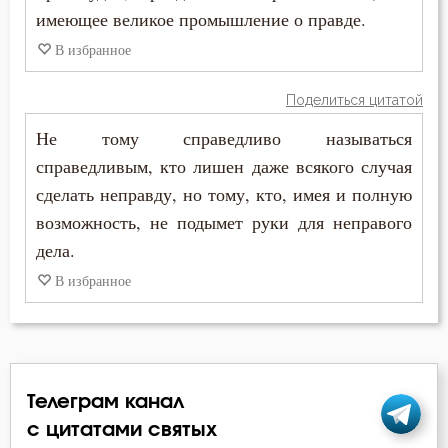
имеющее великое промышление о правде.
Феофан Затворник
Богопознание
В избранное
Богородица
Поделиться цитатой
Богоугождение
Не тому справедливо называться
справедливым, кто лишен даже всякого случая
Болезнь
сделать неправду, но тому, кто, имея и полную
Борьба
возможность, не подымет руки для неправого
дела.
Будущее
В избранное
Вера
Власть
Воздаяние
Телеграм канал
с цитатами святых
Воздержание