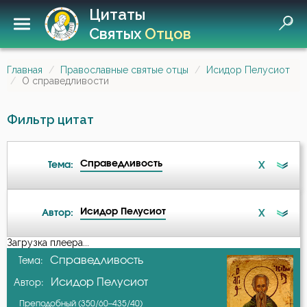
Цитаты
Святых
Отцов
Главная
Православные святые отцы
Исидор Пелусиот
О справедливости
Фильтр цитат
Справедливость
X
Тема:
Исидор Пелусиот
X
Автор:
Беда
Загрузка плеера...
А-я
Справедливость
Тема:
Бедность
Исидор Пелусиот
Автор:
Василий Великий
Безмолвие
Преподобный (350/60–435/40)