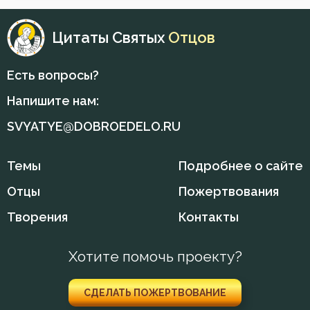
Никодим Святогорец
Вознесение
Цитаты Святых
Отцов
Никон Оптинский (Беляев)
Война
Есть вопросы?
Нил Синайский
Воля
Напишите нам:
Петр Дамаскин
Воплощение
SVYATYE@DOBROEDELO.RU
Пимен Великий
Воскресение
Темы
Подробнее о сайте
Симеон Новый Богослов
Воскресение Христово
Отцы
Пожертвования
Тихон Задонский
Воспитание
Творения
Контакты
Феофан Затворник
Высокомерие
Хотите помочь проекту?
Глаза
СДЕЛАТЬ ПОЖЕРТВОВАНИЕ
Гнев