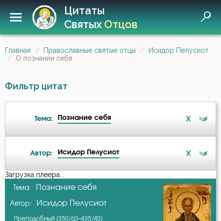
Цитаты
Святых
Отцов
Главная
Православные святые отцы
Исидор Пелусиот
О познании себя
Фильтр цитат
Познание себя
X
Тема:
Исидор Пелусиот
X
Автор:
Беда
Загрузка плеера...
А-я
Познание себя
Тема:
Бедность
Исидор Пелусиот
Автор:
Авва Исайя (Скитский)
Безмолвие
Преподобный (350/60–435/40)