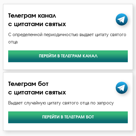
Иосиф Оптинский (Литовкин)
Богопознание
Телеграм канал
Исаак Сирин Ниневийский
с цитатами святых
Богородица
Исидор Пелусиот
С определенной периодичностью выдает цитату святого
Богоугождение
отца
Иустин (Попович)
Болезнь
ПЕРЕЙТИ В ТЕЛЕГРАМ КАНАЛ
Лев Оптинский (Наголкин)
Борьба
Макарий Великий
Будущее
Телеграм бот
Макарий Оптинский (Иванов)
с цитатами святых
Вера
Максим Исповедник
Выдает случайную цитату святого отца по запросу
Власть
Моисей Оптинский (Путилов)
ПЕРЕЙТИ В ТЕЛЕГРАМ БОТ
Воздаяние
Никита Стифат
Воздержание