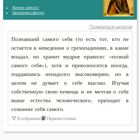
Амвросий Оптинский (Гренков)
Житие святого
Беседа
Творения святого
Варсонофий Оптинский (Плиханков)
Бесы
Поделиться цитатой
Василий Великий
Познавший самого себя (то есть тот, кто не
Благодарность
остается в неведении о грехопадениях, в какие
Григорий Богослов
Благодать
впадал, но хранит мудрое правило: «познай
Григорий Нисский
самого себя»), хотя и превозносится иногда,
Благоразумие
поддавшись ненадолго высокомерию, но в
Диадох
Благочестие
целом не думает о себе высоко. Изучая
Игнатий Брянчанинов
собственную свою немощь и не мечтая о себе
Ближний
выше естества человеческого, приходит в
Иларион Оптинский (Пономарёв)
сознание себя самого.
Блуд
Иоанн Златоуст
В избранное
Первоисточник
Бог
Иоанн Лествичник
Богатство