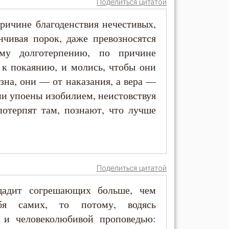
Поделиться цитатой
ричине благоденствия нечестивых,
нчивая порок, даже превозносятся
ому долготерпению, по причине
к покаянию, и молись, чтобы они
азна, они — от наказания, а вера —
они упоены изобилием, неистовствуя
потерпят там, познают, что лучше
Поделиться цитатой
щадит согрешающих больше, чем
я самих, то потому, водясь
й и человеколюбивой проповедью: