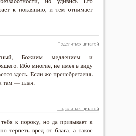
еззаботности, но удивись Его
вает к покаянию, и тем отнимает
Поделиться цитатой
стный, Божиим медлением и
оящего. Ибо многие, не имея в виду
ается здесь. Если же пренебрегаешь
а там — плач.
Поделиться цитатой
тебя к пороку, но да призывает к
но терпеть вред от блага, а такое