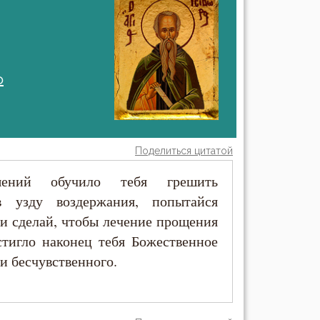
о
Поделиться цитатой
шений обучило тебя грешить
в узду воздержания, попытайся
 и сделай, чтобы лечение прощения
стигло наконец тебя Божественное
и бесчувственного.