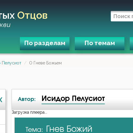
тых
Отцов
кви
По разделам
По темам
 Пелусиот
О Гневе Божьем
Исидор Пелусиот
X
Автор:
Загрузка плеера...
А-я
Гнев Божий
Тема:
Василий Великий