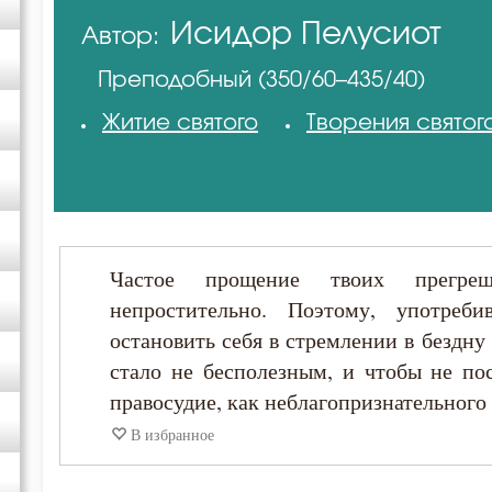
Исидор Пелусиот
Автор:
Григорий Нисский
Преподобный (350/60–435/40)
Григорий Палама
Житие святого
Творения святог
Ефрем Сирин
Иоанн Златоуст
Частое прощение твоих прегре
Иоанн Кассиан Римлянин
непростительно. Поэтому, употреби
остановить себя в стремлении в бездну
Исидор Пелусиот
стало не бесполезным, и чтобы не по
правосудие, как неблагопризнательного 
Макарий Великий
В избранное
Максим Исповедник