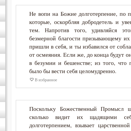
Не вопи на Божие долготерпение, по п
Нил Синайский
которые, оскорбляя добродетель и уве
тем. Напротив того, удивляйся эт
Серафим Саровский
безмерной благости призывающему их 
пришли в себя, и ты избавился от собл
от осмеяния. Если же, до конца будут 
в безумии и бешенстве; из того, что 
было бы вести себя целомудренно.
В избранное
Поскольку Божественный Промысл 
сколько видит их щадящими себ
долготерпением, взывает царственно