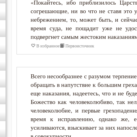
«Покайтесь, ибо приблизилось Царст
согрешающие, ни во что не ставя это 
небрежением, то, может быть, и сейчас
время суда, не пощадит уже не удо
подвергнет самым жестоким наказаниям
В избранное
Первоисточник
Всего несообразнее с разумом терпени
обращать в напутствие к большим греха
еще наказания, надеетесь, что и не буд
Божество как человеколюбиво, так не
человеколюбие, и первые грехопадени
время к исправлению, однако же, е
усиливаются, взыскивает за них напосле
в совокупности.