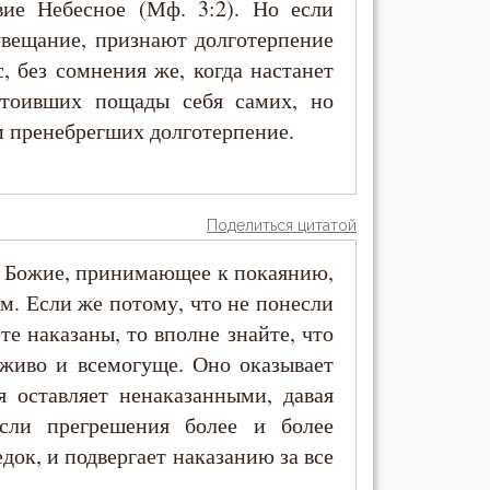
вие Небесное (Мф. 3:2). Но если
увещание, признают долготерпение
, без сомнения же, когда настанет
стоивших пощады себя самих, но
 пренебрегших долготерпение.
Поделиться цитатой
е Божие, принимающее к покаянию,
м. Если же потому, что не понесли
ете наказаны, то вполне знайте, что
лживо и всемогуще. Оно оказывает
я оставляет ненаказанными, давая
сли прегрешения более и более
док, и подвергает наказанию за все