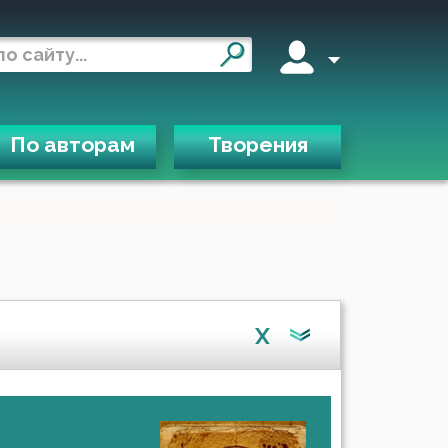
По авторам
Творения
X