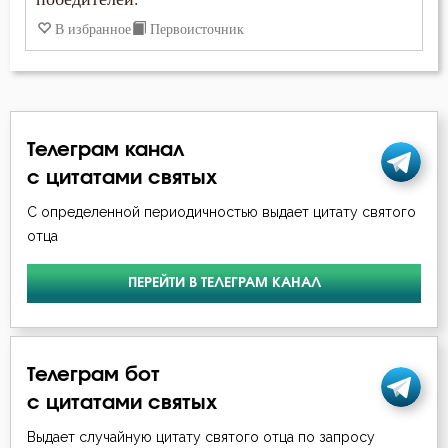
В избранное
Первоисточник
Вознесение
Война
Воля
Телеграм канал
Воплощение
с цитатами святых
С определенной периодичностью выдает цитату святого
Воскресение
отца
Воскресение Христово
ПЕРЕЙТИ В ТЕЛЕГРАМ КАНАЛ
Воспитание
Высокомерие
Телеграм бот
Глаза
с цитатами святых
Выдает случайную цитату святого отца по запросу
Гнев