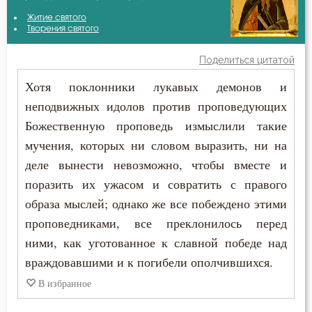
Варсонофий Оптинский (Плиханков)
Житие святого
Беседа
Творения святого
Василий Великий
Бесы
Поделиться цитатой
Григорий Богослов
Хотя поклонники лукавых демонов и
Благодарность
неподвижных идолов против проповедующих
Григорий Нисский
Благодать
Божественную проповедь измыслили такие
Ефрем Сирин
мучения, которых ни словом выразить, ни на
Благоразумие
деле вынести невозможно, чтобы вместе и
Зосима Палестинский
Благочестие
поразить их ужасом и совратить с правого
Иоанн Златоуст
образа мыслей; однако же все побеждено этими
Ближний
проповедниками, все преклонилось перед
Исаак Сирин Ниневийский
ними, как уготованное к славной победе над
Блуд
враждовавшими и к погибели ополчившихся.
Исидор Пелусиот
Бог
В избранное
Киприан Карфагенский
Богатство