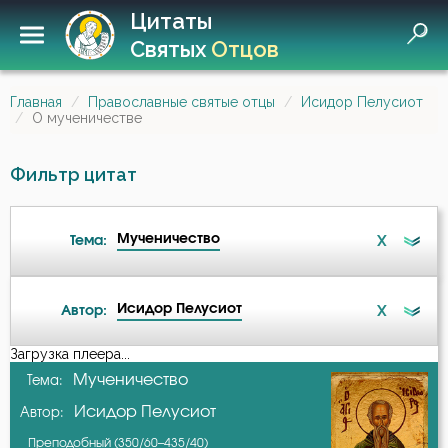
Цитаты
Святых
Отцов
Главная
Православные святые отцы
Исидор Пелусиот
О мученичестве
Фильтр цитат
Мученичество
X
Тема:
Исидор Пелусиот
X
Автор:
Беда
Загрузка плеера...
А-я
Мученичество
Тема:
Бедность
Исидор Пелусиот
Автор:
Амвросий Оптинский (Гренков)
Безмолвие
Преподобный (350/60–435/40)