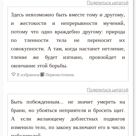
Поделиться цитатой
Симеон Новый Богослов
Богопознание
Здесь невозможно быть вместе тому и другому,
Феодор Студит
и жестокости и непрерывности мучений,
Богородица
потому что одно враждебно другому: природа
Богоугождение
по тленности тела не переносит их
совокупности. А там, когда настанет нетление,
Болезнь
тление же будет изгнано, произойдет и
окончание этой борьбы.
Борьба
В избранное
Первоисточник
Будущее
Поделиться цитатой
Вера
Быть побежденным... не значит умереть на
Власть
брани, но убояться неприятеля и бросить щит.
А если желающему доблестных подвигов
Воздаяние
изменило тело, по закону включают его в число
Воздержание
победителей.