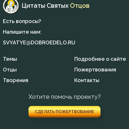
Цитаты Святых
Отцов
Искушение
Есть вопросы?
Исправление
Напишите нам:
Истина
SVYATYE@DOBROEDELO.RU
Крест
Темы
Подробнее о сайте
Кротость
Отцы
Пожертвования
Лицемерие
Творения
Контакты
Любовь
Хотите помочь проекту?
Милостыня
СДЕЛАТЬ ПОЖЕРТВОВАНИЕ
Молитва
Монах