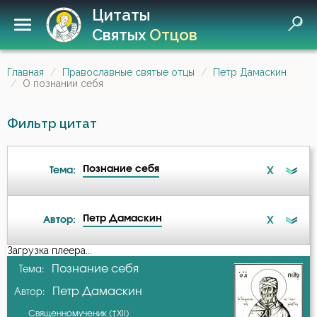
Цитаты
Святых
Отцов
Главная
Православные святые отцы
Петр Дамаскин
О познании себя
Фильтр цитат
Познание себя
X
Тема:
Петр Дамаскин
X
Автор:
Ангел
Загрузка плеера...
А-я
Познание себя
Тема:
Бдение
Петр Дамаскин
Автор:
Авва Исайя (Скитский)
Бедность
Священномученик (†XII)