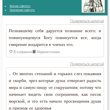
Амвросий Оптинский (Гренков)
Житие святого
Безмолвие
Творения святого
Варсонофий Оптинский (Плиханков)
Беспечность
Поделиться цитатой
Василий Великий
Познавшему себя даруется познание всего; и
Бесстрастие
повинующемуся Богу повинуется все, когда
Григорий Богослов
Бесы
смирение воцарится в членах его.
Григорий Нисский
В избранное
Первоисточник
Благодарность
Диадох
Благодать
Поделиться цитатой
Игнатий Брянчанинов
.. От многих стенаний и горьких слез покаяния
Благочестие
и скорби, чрез которые душа отвергает радость
Иларион Оптинский (Пономарёв)
Ближний
мира и самую пищу от сокрушения; потому что
Иоанн Златоуст
начинает видеть свои согрешения, как песок
Бог
морской, и это есть начало просвещения души
Иоанн Лествичник
и признак ее здоровья.
Богатство