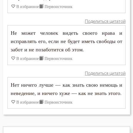
Иосиф Оптинский (Литовкин)
В избранное
Первоисточник
Богопознание
Исаак Сирин Ниневийский
Поделиться цитатой
Богоугождение
Не может человек видеть своего нрава и
Исидор Пелусиот
Борьба
исправлять его, если не будет иметь свободы от
Иустин (Попович)
забот и не позаботится об этом.
Ведение
В избранное
Первоисточник
Лев Оптинский (Наголкин)
Вера
Макарий Великий
Поделиться цитатой
Воздаяние
Нет ничего лучше — как знать свою немощь и
Макарий Оптинский (Иванов)
Воздержание
неведение, и ничего хуже — как не знать этого.
Максим Исповедник
В избранное
Первоисточник
Воля
Моисей Оптинский (Путилов)
Воля Божия
Никита Стифат
Высокомерие