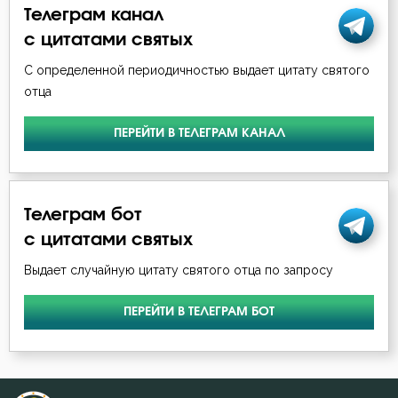
Телеграм канал
Никодим Святогорец
Гордость
с цитатами святых
Никон Оптинский (Беляев)
С определенной периодичностью выдает цитату святого
Грех
отца
Нил Синайский
Деньги
ПЕРЕЙТИ В ТЕЛЕГРАМ КАНАЛ
Петр Дамаскин
Добродетель
Пимен Великий
Духовная жизнь
Телеграм бот
Симеон Новый Богослов
Душа
с цитатами святых
Тихон Задонский
Выдает случайную цитату святого отца по запросу
Забота
Феофан Затворник
ПЕРЕЙТИ В ТЕЛЕГРАМ БОТ
Заповеди
Зло
Знание