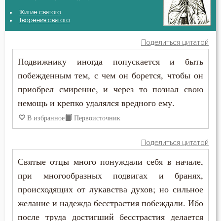
Авва Исайя (Скитский)
Житие святого
Безмолвие
Творения святого
Авва Филимон
Беспечность
Поделиться цитатой
Амвросий Оптинский (Гренков)
Подвижнику иногда попускается и быть
Бесстрастие
побежденным тем, с чем он борется, чтобы он
Антоний Великий
Бесы
приобрел смирение, и через то познал свою
Василий Великий
немощь и крепко удалялся вредного ему.
Благодарность
В избранное
Первоисточник
Григорий Богослов
Благодать
Григорий Нисский
Поделиться цитатой
Благочестие
Святые отцы много понуждали себя в начале,
Григорий Палама
Ближний
при многообразных подвигах и бранях,
Диадох
происходящих от лукавства духов; но сильное
Бог
желание и надежда бесстрастия побеждали. Ибо
Ефрем Сирин
после труда достигший бесстрастия делается
Богатство