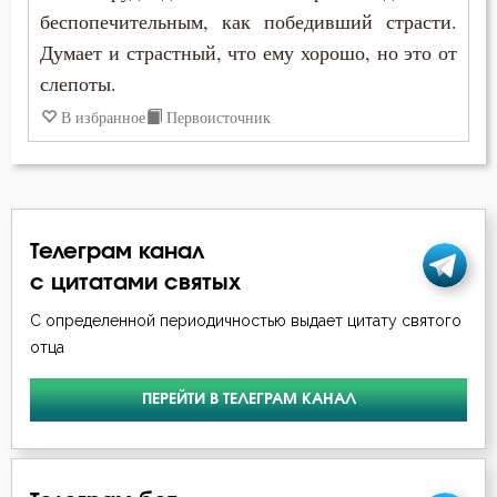
беспопечительным, как победивший страсти.
Игнатий Брянчанинов
Богопознание
Думает и страстный, что ему хорошо, но это от
Иоанн Златоуст
слепоты.
Богоугождение
В избранное
Первоисточник
Иоанн Карпафский
Борьба
Иоанн Кассиан Римлянин
Ведение
Иоанн Лествичник
Вера
Телеграм канал
Иосиф Оптинский (Литовкин)
с цитатами святых
Воздаяние
Исаак Сирин Ниневийский
С определенной периодичностью выдает цитату святого
Воздержание
отца
Исидор Пелусиот
Воля
ПЕРЕЙТИ В ТЕЛЕГРАМ КАНАЛ
Исихий Иерусалимский
Воля Божия
Киприан Карфагенский
Высокомерие