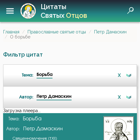
Цитаты
Святых
Отцов
Главная
Православные святые отцы
Петр Дамаскин
О борьбе
Фильтр цитат
Борьба
X
Тема:
Петр Дамаскин
X
Автор:
Ангел
Загрузка плеера...
А-я
Борьба
Тема:
Бдение
Петр Дамаскин
Автор:
Авва Дорофей
Бедность
Священномученик (†XII)