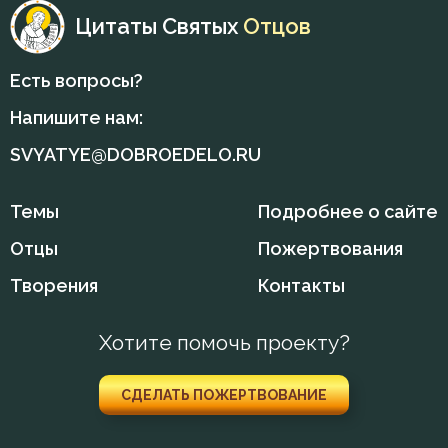
Лев Оптинский (Наголкин)
Цитаты Святых
Отцов
Мир
Макарий Великий
Есть вопросы?
Молитва
Макарий Оптинский (Иванов)
Напишите нам:
Молчание
SVYATYE@DOBROEDELO.RU
Максим Исповедник
Монастырь
Марк Подвижник
Темы
Подробнее о сайте
Монах
Моисей Оптинский (Путилов)
Отцы
Пожертвования
Мысли
Творения
Контакты
Никита Стифат
Мытарство
Никодим Святогорец
Хотите помочь проекту?
Надежда
Николай Сербский
СДЕЛАТЬ ПОЖЕРТВОВАНИЕ
Начальство
Нил Синайский
Обида