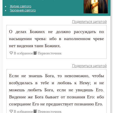
Авва Филимон
Житие святого
Бесы
Творения святого
Антоний Великий
Благодарность
Поделиться цитатой
Афанасий Великий
О делах Божиих не должно рассуждать по
Ближний
насыщении чрева: ибо в наполненном чреве
Варсонофий Оптинский (Плиханков)
Бог
нет видения таин Божиих.
Василий Великий
В избранное
Первоисточник
Богопознание
Григорий Богослов
Болезнь
Поделиться цитатой
Григорий Нисский
Если не знаешь Бога, то невозможно, чтобы
Борьба
возбудилась в тебе и любовь к Нему; и не
Григорий Палама
Ведение
можешь любить Бога, если не увидишь Его.
Григорий Синаит
Видение же Бога бывает от познания Его: ибо
Вера
созерцание Его не предшествует познанию Его.
Диадох
Гнев
В избранное
Первоисточник