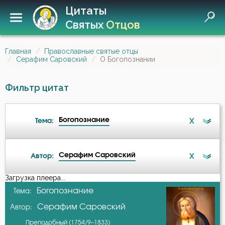
Цитаты
Святых
Отцов
Главная
Православные святые отцы
Серафим Саровский
О Богопознании
Фильтр цитат
Богопознание
X
Тема:
Серафим Саровский
X
Автор:
Ангел
Загрузка плеера...
А-я
Богопознание
Тема:
Безмолвие
Серафим Саровский
Автор:
Авва Исайя (Скитский)
Беседа
Преподобный (1754/9–1833)