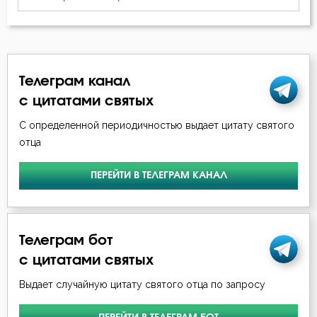
Димитрий Ростовский
Гнев Божий
Дионисий Ареопагит
Девство
Ерм
Телеграм канал
Духовная жизнь
с цитатами святых
Ефрем Сирин
Еда
С определенной периодичностью выдает цитату святого
Игнатий Брянчанинов
отца
Жизнь
Иоанн Златоуст
ПЕРЕЙТИ В ТЕЛЕГРАМ КАНАЛ
Забота
Иоанн Кассиан Римлянин
Закон Божий
Иоанн Лествичник
Телеграм бот
Искушение
с цитатами святых
Исаак Сирин Ниневийский
Любовь к Богу
Выдает случайную цитату святого отца по запросу
Исидор Пелусиот
Милостыня