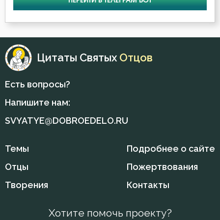
ПЕРЕЙТИ В ТЕЛЕГРАМ БОТ
Иустин Философ
Мир
Киприан Карфагенский
Молитва
Макарий Великий
Цитаты Святых
Отцов
Молчание
Макарий Оптинский (Иванов)
Есть вопросы?
Монастырь
Максим Грек
Напишите нам:
Монах
SVYATYE@DOBROEDELO.RU
Максим Исповедник
Мысли
Марк Подвижник
Темы
Подробнее о сайте
Мытарство
Никита Стифат
Отцы
Пожертвования
Надежда
Творения
Контакты
Никодим Святогорец
Начальство
Никон Оптинский (Беляев)
Хотите помочь проекту?
Обида