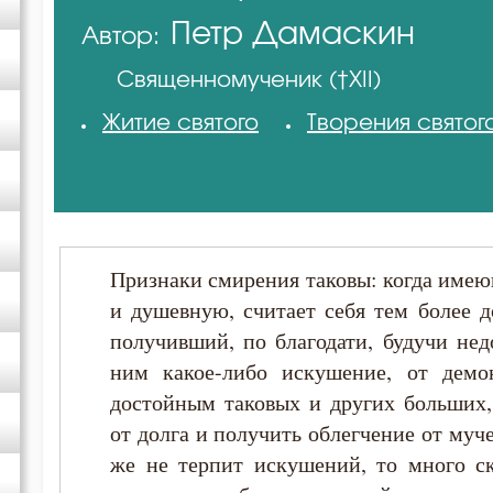
Петр Дамаскин
Автор:
Авва Исайя (Скитский)
Священномученик (†XII)
Авва Феона
Житие святого
Творения святог
Амвросий Оптинский (Гренков)
Антоний Великий
Признаки смирения таковы: когда имею
Антоний Оптинский (Путилов)
и душевную, считает себя тем более 
получивший, по благодати, будучи нед
Варсонофий Оптинский (Плиханков)
ним какое-либо искушение, от демо
достойным таковых и других больших,
Василий Великий
от долга и получить облегчение от муч
же не терпит искушений, то много ск
Григорий Богослов