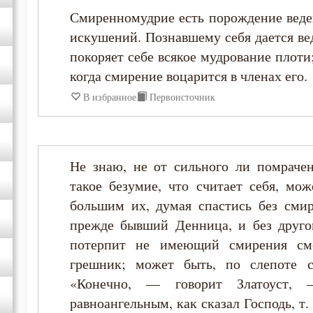
Смиренномудрие есть порождение веде
Иларион Оптинский (Пономарёв)
искушений. Познавшему себя дается ве
покоряет себе всякое мудрование плоти;
Илия Екдик
когда смирение воцарится в членах его.
В избранное
Первоисточник
Иоанн Златоуст
Иоанн Кассиан Римлянин
Не знаю, не от сильного ли помрачен
Иоанн Лествичник
такое безумие, что считает себя, мо
большим их, думая спастись без сми
Иосиф Оптинский (Литовкин)
прежде бывший Денница, и без другог
потерпит не имеющий смирения см
Исаак Сирин Ниневийский
грешник; может быть, по слепоте с
«Конечно, — говорит Златоуст, 
Исидор Пелусиот
равноангельным, как сказал Господь, т.