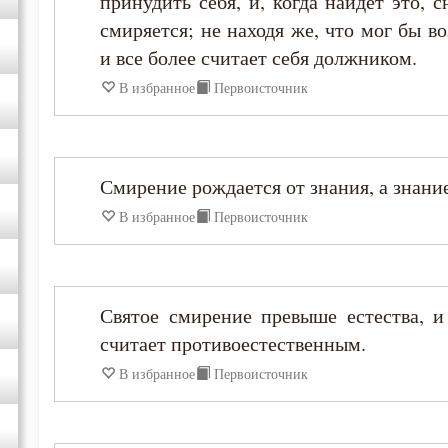
принудить себя, и, когда найдет это, 
смиряется; не находя же, что мог бы во
Григорий Нисский
и все более считает себя должником.
В избранное
Первоисточник
Григорий Палама
Григорий Синаит
Смирение рождается от знания, а знани
Диадох
В избранное
Первоисточник
Димитрий Ростовский
Святое смирение превыше естества, и
Ефрем Сирин
считает противоестественным.
В избранное
Первоисточник
Зосима Палестинский
Игнатий Брянчанинов