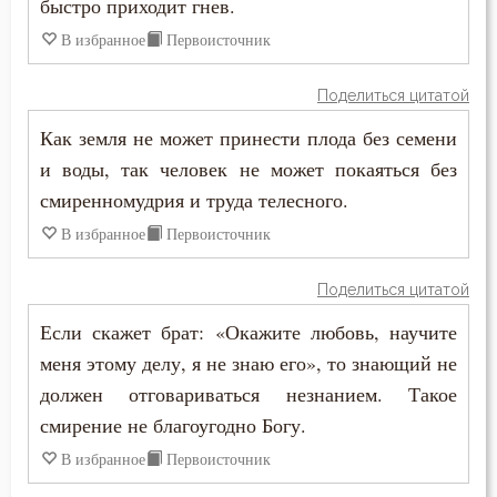
быстро приходит гнев.
Милостыня
В избранное
Первоисточник
Мир
Поделиться цитатой
Молитва
Как земля не может принести плода без семени
Молчание
и воды, так человек не может покаяться без
смиренномудрия и труда телесного.
Монастырь
В избранное
Первоисточник
Монах
Поделиться цитатой
Мудрость
Если скажет брат: «Окажите любовь, научите
Мужество
меня этому делу, я не знаю его», то знающий не
должен отговариваться незнанием. Такое
Мысли
смирение не благоугодно Богу.
Мытарство
В избранное
Первоисточник