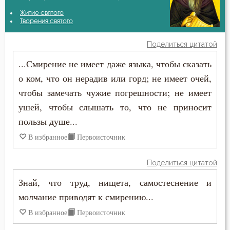
Авва Исайя (Скитский)
Житие святого
Безмолвие
Творения святого
Авва Феона
Беседа
Поделиться цитатой
Амвросий Оптинский (Гренков)
...Смирение не имеет даже языка, чтобы сказать
Беспечность
о ком, что он нерадив или горд; не имеет очей,
Антоний Великий
Бесстрастие
чтобы замечать чужие погрешности; не имеет
Антоний Оптинский (Путилов)
ушей, чтобы слышать то, что не приносит
Бесы
пользы душе...
Варсонофий Оптинский (Плиханков)
Благодарность
В избранное
Первоисточник
Василий Великий
Благодать
Поделиться цитатой
Григорий Богослов
Ближний
Знай, что труд, нищета, самостеснение и
Григорий Нисский
молчание приводят к смирению...
Блуд
В избранное
Первоисточник
Григорий Палама
Бог