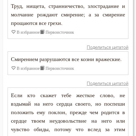
Крещение
Труд, нищета, странничество, злострадание и
молчание рождают смирение; а за смирение
Кротость
прощаются все грехи.
Лень
В избранное
Первоисточник
Лицемерие
Поделиться цитатой
Ложь
Смирением разрушаются все козни вражеские.
В избранное
Первоисточник
Лукавство
Любовь
Поделиться цитатой
Если кто скажет тебе жесткое слово, не
Любовь Божия
вздымай на него сердца своего, но поспеши
Любовь к Богу
положить ему поклон, прежде чем родится в
сердце твоем неудовольствие на него или
Месть
чувство обиды, потому что вслед за этим