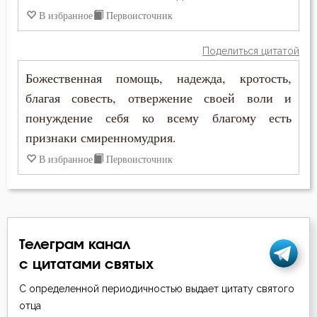
Свобода
В избранное
Первоисточник
Свобода воли
Поделиться цитатой
Святость
Божественная помощь, надежда, кротость,
благая совесть, отвержение своей воли и
Священники
понуждение себя ко всему благому есть
признаки смиренномудрия.
Священное Писание
В избранное
Первоисточник
Сердце
Скорбь
Слава
Телеграм канал
Славолюбие
с цитатами святых
С определенной периодичностью выдает цитату святого
Слезы
отца