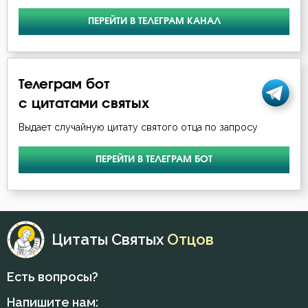
Слух
ПЕРЕЙТИ В ТЕЛЕГРАМ КАНАЛ
Смертная память
Смерть
Телеграм бот
Смерть душевная
с цитатами святых
Выдает случайную цитату святого отца по запросу
Смех
ПЕРЕЙТИ В ТЕЛЕГРАМ БОТ
Смирение
Смысл жизни
Соблазн
Цитаты Святых
Отцов
Совершенство
Есть вопросы?
Совесть
Напишите нам: