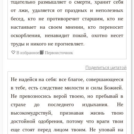
тщательно размышляет о смерти, хранит себя
Поклон
от лжи, удаляется от праздных и неполезных
Помощь Божия
бесед, кто не противоречит старшим, кто не
настаивает на своем мнении, кто переносит
Порок
оскорбления, ненавидит покой, охотно несет
труды и никого не прогневляет.
Послушание
В избранное
Первоисточник
Пост
Поделиться цитатой
Похвала
Не надейся на себя: все благое, совершающееся
Похоть
в тебе, есть следствие милости и силы Божией.
Не превозносись верой твоею, но пребывай в
Празднословие
страхе до последнего издыхания. Не
Причастие
высокомудрствуй, признавая жизнь твою
достойной одобрения, потому что враги твои
Проповеди
еще стоят перед лицом твоим. Не уповай на