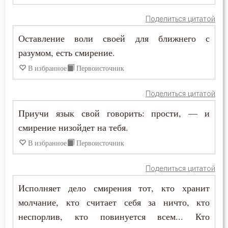
Печаль
Поделиться цитатой
Печаль по Богу
Оставление воли своей для ближнего с
Плач
разумом, есть смирение.
В избранное
Первоисточник
Плоть
Поделиться цитатой
Подвиг
Приучи язык свой говорить: прости, — и
Подвижничество
смирение низойдет на тебя.
Подготовка к смерти
В избранное
Первоисточник
Познание себя
Поделиться цитатой
Исполняет дело смирения тот, кто хранит
Позор
молчание, кто считает себя за ничто, кто
Покаяние
неспорлив, кто повинуется всем... Кто