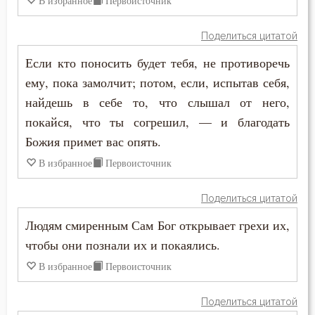
В избранное
Первоисточник
Силуан Афонский
Здоровье
Поделиться цитатой
Симеон Благоговейный
Если кто поносить будет тебя, не противоречь
Зло
Симеон Новый Богослов
ему, пока замолчит; потом, если, испытав себя,
Злопамятство
найдешь в себе то, что слышал от него,
Тихон Задонский
покайся, что ты согрешил, — и благодать
Искушение
Божия примет вас опять.
Феогност
Исповедь
В избранное
Первоисточник
Феодор Студит
Исправление
Поделиться цитатой
Феодор Эдесский
Истина
Людям смиренным Сам Бог открывает грехи их,
Феофан Затворник
чтобы они познали их и покаялись.
Красота
В избранное
Первоисточник
Филофей Синайский
Крест
Поделиться цитатой