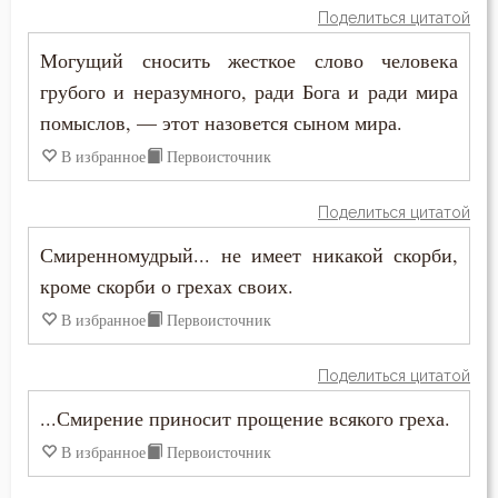
Поделиться цитатой
Григорий Синаит
Богатство
Могущий сносить жесткое слово человека
Диадох
грубого и неразумного, ради Бога и ради мира
Богопознание
помыслов, — этот назовется сыном мира.
Димитрий Ростовский
Богоугождение
В избранное
Первоисточник
Ефрем Сирин
Болезнь
Поделиться цитатой
Зосима Палестинский
Борьба
Смиренномудрый... не имеет никакой скорби,
Игнатий Брянчанинов
кроме скорби о грехах своих.
Будущее
В избранное
Первоисточник
Иларион Оптинский (Пономарёв)
Ведение
Илия Екдик
Поделиться цитатой
Вера
...Смирение приносит прощение всякого греха.
Иоанн Златоуст
Воздаяние
В избранное
Первоисточник
Иоанн Кассиан Римлянин
Воздержание