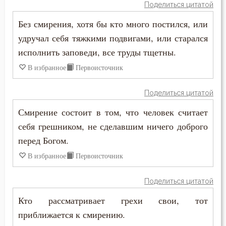
Поделиться цитатой
Иоанн Лествичник
Воля
Без смирения, хотя бы кто много постился, или
Иосиф Оптинский (Литовкин)
удручал себя тяжкими подвигами, или старался
Воля Божия
исполнить заповеди, все труды тщетны.
Исаак Сирин Ниневийский
Воскресение
В избранное
Первоисточник
Исидор Пелусиот
Воскресение Христово
Поделиться цитатой
Исихий Иерусалимский
Смирение состоит в том, что человек считает
Глаза
Иустин (Попович)
себя грешником, не сделавшим ничего доброго
Гнев
перед Богом.
Киприан Карфагенский
В избранное
Первоисточник
Гордость
Лев Оптинский (Наголкин)
Грех
Поделиться цитатой
Макарий Великий
Кто рассматривает грехи свои, тот
Деньги
приближается к смирению.
Макарий Оптинский (Иванов)
Добро