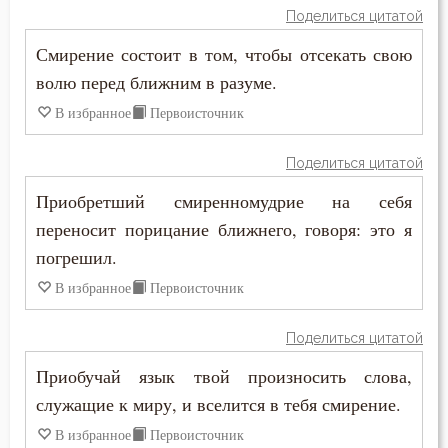
Надежда
Поделиться цитатой
Ненависть
Смирение состоит в том, чтобы отсекать свою
волю перед ближним в разуме.
Нерадение
В избранное
Первоисточник
Нищета
Поделиться цитатой
Обида
Приобретший смиренномудрие на себя
переносит порицание ближнего, говоря: это я
Обличение
погрешил.
Оскорбление
В избранное
Первоисточник
Осуждение
Поделиться цитатой
Очищение
Приобучай язык твой произносить слова,
служащие к миру, и вселится в тебя смирение.
Память
В избранное
Первоисточник