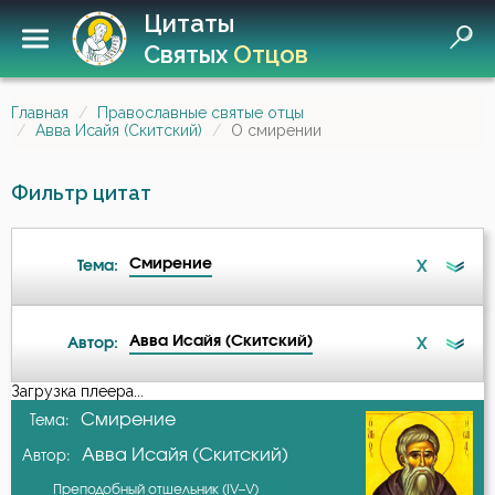
Цитаты
Святых
Отцов
Главная
Православные святые отцы
Авва Исайя (Скитский)
О смирении
Фильтр цитат
Смирение
X
Тема:
Авва Исайя (Скитский)
X
Автор:
Ад
Загрузка плеера...
А-я
Смирение
Тема:
Бдение
Авва Исайя (Скитский)
Автор:
Авва Дорофей
Бедность
Преподобный отшельник (IV–V)