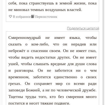
себя, пока странствуешь в земной жизни, пока
Прощение
не миновал темных воздушных властей.
Пьянство
В избранное
Первоисточник
Работа
Поделиться цитатой
Разум
Смиренномудрый не имеет языка, чтобы
сказать о ком-либо, что он нерадив или
Рай
небрежёт о спасении своем. Он не имеет глаз,
Раскаяние
чтобы видеть недостатки других. Он не имеет
ушей, чтобы слышать вредные для души слова
Ревность по Богу
и разговоры. Он не заботится ни о чем
временном, заботится единственно о своих
Ропот
грехах. Он сохраняет мир со всеми ради
Самолюбие
заповеди Божией, а не по человеческой дружбе.
Тщетны труды того, кто без смирения много
Самомнение
постится и несет тяжкие подвиги.