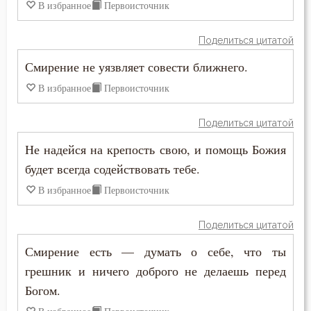
В избранное
Первоисточник
Максим Исповедник
Добродетель
Поделиться цитатой
Марк Подвижник
Друг
Смирение не уязвляет совести ближнего.
Нектарий Оптинский (Тихонов)
В избранное
Первоисточник
Душа
Никита Стифат
Еда
Поделиться цитатой
Никодим Святогорец
Не надейся на крепость свою, и помощь Божия
Ересь
будет всегда содействовать тебе.
Никон Оптинский (Беляев)
Жестокость
В избранное
Первоисточник
Нил Синайский
Жизнь
Поделиться цитатой
Петр Дамаскин
Забота
Смирение есть — думать о себе, что ты
Пимен Великий
грешник и ничего доброго не делаешь перед
Зависть
Богом.
Серафим Саровский
Заповеди