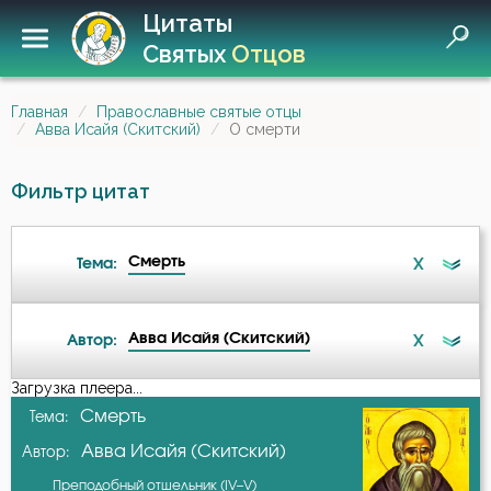
Цитаты
Святых
Отцов
Главная
Православные святые отцы
Авва Исайя (Скитский)
О смерти
Фильтр цитат
Смерть
X
Тема:
Авва Исайя (Скитский)
X
Автор:
Ад
Загрузка плеера...
А-я
Смерть
Тема:
Бдение
Авва Исайя (Скитский)
Автор:
Авва Исайя (Скитский)
Бедность
Преподобный отшельник (IV–V)