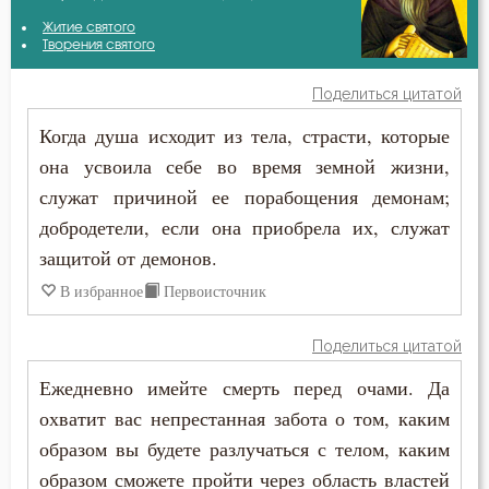
Аврелий Августин
Житие святого
Безмолвие
Творения святого
Амвросий Оптинский (Гренков)
Беседа
Поделиться цитатой
Антоний Великий
Когда душа исходит из тела, страсти, которые
Беспечность
она усвоила себе во время земной жизни,
Антоний Оптинский (Путилов)
Бесстрастие
служат причиной ее порабощения демонам;
Афанасий Великий
добродетели, если она приобрела их, служат
Бесы
защитой от демонов.
Варсонофий Оптинский (Плиханков)
Благодарность
В избранное
Первоисточник
Василий Великий
Благодать
Поделиться цитатой
Григорий Богослов
Ближний
Ежедневно имейте смерть перед очами. Да
Григорий Великий (Двоеслов)
охватит вас непрестанная забота о том, каким
Блуд
образом вы будете разлучаться с телом, каким
Григорий Нисский
образом сможете пройти через область властей
Бог