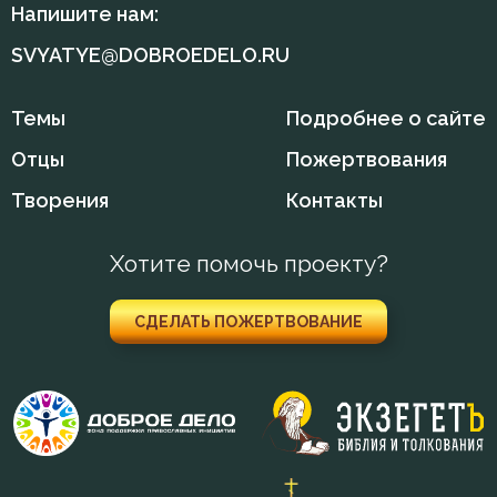
Напишите нам:
Моисей Оптинский (Путилов)
Добродетель
SVYATYE@DOBROEDELO.RU
Николай Сербский
Друг
Темы
Подробнее о сайте
Никон Оптинский (Беляев)
Душа
Отцы
Пожертвования
Нил Синайский
Еда
Творения
Контакты
Петр Дамаскин
Ересь
Хотите помочь проекту?
Симеон Новый Богослов
Жестокость
СДЕЛАТЬ ПОЖЕРТВОВАНИЕ
Тихон Задонский
Жизнь
Феогност
Забота
Феодор Студит
Зависть
Феофан Затворник
Заповеди