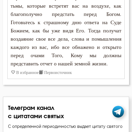
тьмы, которые встретят вас на воздухе, как
Григорий Палама
Богатство
благополучно предстать перед Богом.
Димитрий Ростовский
Готовьтесь к страшному дню ответа на Суде
Богопознание
Божием, как бы уже видя Его. Тогда получат
Епифаний Кипрский
Богоугождение
воздаяние свое все дела, слова и помышления
Ефрем Сирин
каждого из вас, ибо все обнажено и открыто
Болезнь
перед очами Того, Кому мы должны
Игнатий Брянчанинов
представить отчет о нашей земной жизни.
Борьба
Иларион Оптинский (Пономарёв)
В избранное
Первоисточник
Будущее
Иоанн Дамаскин
Ведение
Иоанн Златоуст
Вера
Телеграм канал
Иоанн Кронштадтский
с цитатами святых
Воздаяние
Иосиф Оптинский (Литовкин)
С определенной периодичностью выдает цитату святого
Воздержание