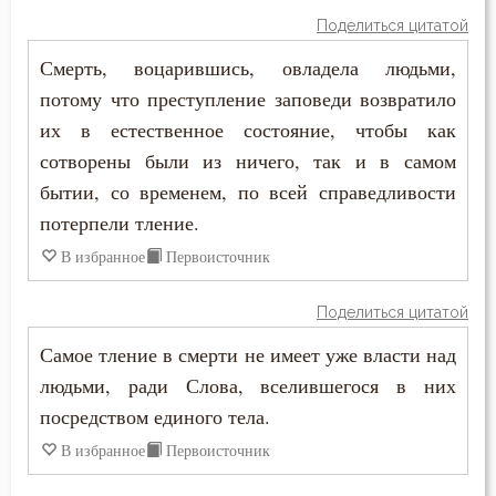
Исаак Сирин Ниневийский
Поделиться цитатой
Крещение
Смерть, воцарившись, овладела людьми,
Исидор Пелусиот
Крещение Господне
потому что преступление заповеди возвратило
Иустин (Попович)
их в естественное состояние, чтобы как
Плоть
сотворены были из ничего, так и в самом
Киприан Карфагенский
бытии, со временем, по всей справедливости
Подвиг
потерпели тление.
Кирилл Александрийский
Покаяние
В избранное
Первоисточник
Кирилл Иерусалимский
Порок
Поделиться цитатой
Лев Оптинский (Наголкин)
Причастие
Самое тление в смерти не имеет уже власти над
Макарий Великий
людьми, ради Слова, вселившегося в них
Рождество
посредством единого тела.
Макарий Оптинский (Иванов)
Священное Писание
В избранное
Первоисточник
Максим Исповедник
Смерть