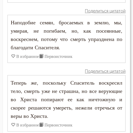
Григорий Палама
Добро
Поделиться цитатой
Димитрий Ростовский
Наподобие семян, бросаемых в землю, мы,
Дух Святой
умирая, не погибаем, но, как посеянные,
Епифаний Кипрский
Душа
воскреснем, потому что смерть упразднена по
Ефрем Сирин
благодати Спасителя.
Ересь
В избранное
Первоисточник
Игнатий Брянчанинов
Естество
Поделиться цитатой
Иларион Оптинский (Пономарёв)
Зло
Теперь же, поскольку Спаситель воскресил
Иоанн Дамаскин
тело, смерть уже не страшна, но все верующие
Идолопоклонство
во Христа попирают ее как ничтожную и
Иоанн Златоуст
Исповедь
скорее решаются умереть, нежели отречься от
Иоанн Кронштадтский
веры во Христа.
Истина
В избранное
Первоисточник
Иосиф Оптинский (Литовкин)
Крест