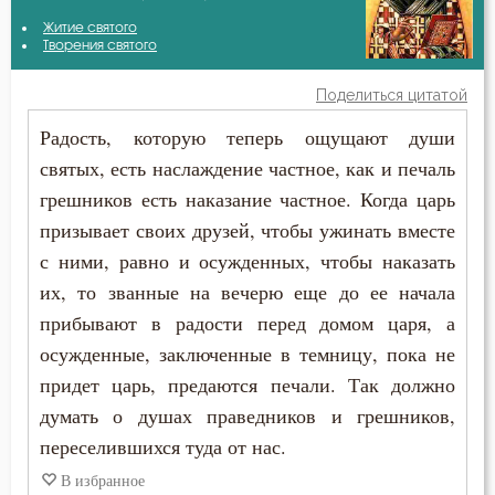
Аврелий Августин
Житие святого
Богопознание
Творения святого
Амвросий Оптинский (Гренков)
Богоугождение
Поделиться цитатой
Антоний Великий
Радость, которую теперь ощущают души
Вера
святых, есть наслаждение частное, как и печаль
Антоний Оптинский (Путилов)
Вечные муки
грешников есть наказание частное. Когда царь
Афанасий Великий
призывает своих друзей, чтобы ужинать вместе
Воплощение
с ними, равно и осужденных, чтобы наказать
Варсонофий Оптинский (Плиханков)
Воскресение
их, то званные на вечерю еще до ее начала
Василий Великий
прибывают в радости перед домом царя, а
Воскресение Христово
осужденные, заключенные в темницу, пока не
Григорий Богослов
придет царь, предаются печали. Так должно
Господь
думать о душах праведников и грешников,
Григорий Великий (Двоеслов)
Грех
переселившихся туда от нас.
Григорий Нисский
В избранное
Девство