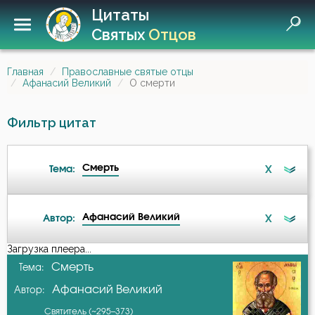
Цитаты
Святых
Отцов
Главная
Православные святые отцы
Афанасий Великий
О смерти
Фильтр цитат
Смерть
X
Тема:
Афанасий Великий
X
Автор:
Бесы
Загрузка плеера...
А-я
Смерть
Тема:
Благодать
Афанасий Великий
Автор:
Авва Исайя (Скитский)
Бог
Святитель (~295–373)