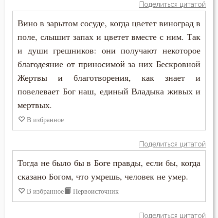
Поделиться цитатой
Моисей Оптинский (Путилов)
Смысл жизни
Вино в зарытом сосуде, когда цветет виноград в
Николай Сербский
поле, слышит запах и цветет вместе с ним. Так
Сотворение мира
и души грешников: они получают некоторое
Никон Оптинский (Беляев)
благодеяние от приносимой за них Бескровной
Спаситель
Жертвы и благотворения, как знает и
Нил Синайский
Страсть
повелевает Бог наш, единый Владыка живых и
Петр Дамаскин
мертвых.
Страшный суд
В избранное
Симеон Новый Богослов
Тело
Тихон Задонский
Поделиться цитатой
Троица
Тогда не было бы в Боге правды, если бы, когда
Феогност
Ум
сказано Богом, что умрешь, человек не умер.
Феодор Студит
В избранное
Первоисточник
Христос
Феофан Затворник
Поделиться цитатой
Хула