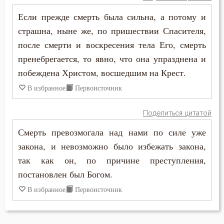
Феофил Антиохийский
Если прежде смерть была сильна, а потому и
Церковь
страшна, ныне же, по пришествии Спасителя,
Филарет Московский (Дроздов)
после смерти и воскресения тела Его, смерть
Человек
пренебрегается, то явно, что она упразднена и
Язык
побеждена Христом, восшедшим на Крест.
В избранное
Первоисточник
Поделиться цитатой
Смерть превозмогала над нами по силе уже
закона, и невозможно было избежать закона,
так как он, по причине преступления,
постановлен был Богом.
В избранное
Первоисточник