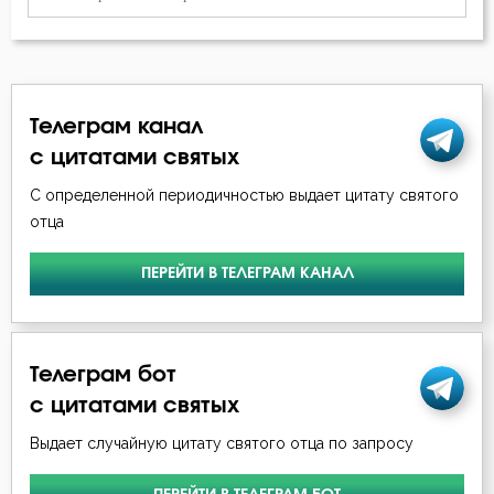
Макарий Великий
Богатство
Макарий Оптинский (Иванов)
Богопознание
Марк Подвижник
Телеграм канал
Богоугождение
с цитатами святых
Никодим Святогорец
Болезнь
С определенной периодичностью выдает цитату святого
Николай Сербский
отца
Борьба
Никон Оптинский (Беляев)
ПЕРЕЙТИ В ТЕЛЕГРАМ КАНАЛ
Будущее
Симеон Новый Богослов
Ведение
Тихон Задонский
Телеграм бот
Вера
с цитатами святых
Феофан Затворник
Воздаяние
Выдает случайную цитату святого отца по запросу
Воздержание