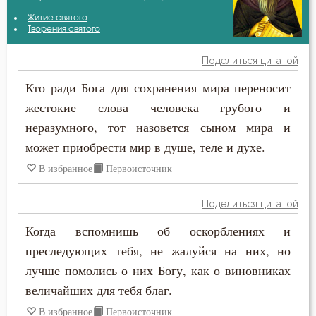
Амвросий Оптинский (Гренков)
Житие святого
Безмолвие
Творения святого
Антоний Оптинский (Путилов)
Беседа
Поделиться цитатой
Василий Великий
Кто ради Бога для сохранения мира переносит
Беспечность
жестокие слова человека грубого и
Григорий Богослов
Бесстрастие
неразумного, тот назовется сыном мира и
Ефрем Сирин
может приобрести мир в душе, теле и духе.
Бесы
В избранное
Первоисточник
Игнатий Брянчанинов
Благодарность
Иларион Оптинский (Пономарёв)
Поделиться цитатой
Благодать
Когда вспомнишь об оскорблениях и
Иоанн Златоуст
Ближний
преследующих тебя, не жалуйся на них, но
Иосиф Оптинский (Литовкин)
лучше помолись о них Богу, как о виновниках
Блуд
величайших для тебя благ.
Исидор Пелусиот
Бог
В избранное
Первоисточник