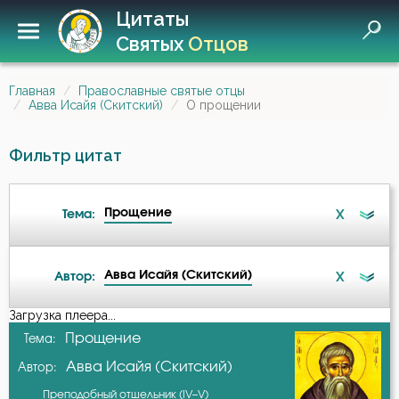
Цитаты
Святых
Отцов
Главная
Православные святые отцы
Авва Исайя (Скитский)
О прощении
Фильтр цитат
Прощение
X
Тема:
Авва Исайя (Скитский)
X
Автор:
Ад
Загрузка плеера...
А-я
Прощение
Тема:
Бдение
Авва Исайя (Скитский)
Автор:
Авва Исайя (Скитский)
Бедность
Преподобный отшельник (IV–V)