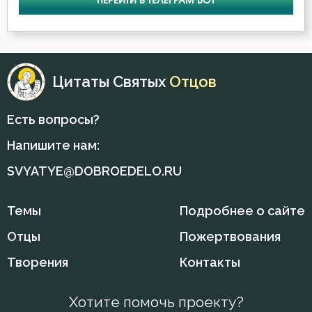
ПЕРЕЙТИ В ТЕЛЕГРАМ БОТ
Воля
Воля Божия
Цитаты Святых
Отцов
Воскресение
Есть вопросы?
Воскресение Христово
Напишите нам:
Глаза
SVYATYE@DOBROEDELO.RU
Гнев
Темы
Подробнее о сайте
Гордость
Отцы
Пожертвования
Грех
Творения
Контакты
Деньги
Хотите помочь проекту?
Добро