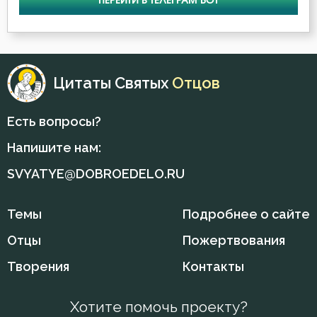
ПЕРЕЙТИ В ТЕЛЕГРАМ БОТ
Воля
Воля Божия
Цитаты Святых
Отцов
Воскресение
Есть вопросы?
Воскресение Христово
Напишите нам:
Глаза
SVYATYE@DOBROEDELO.RU
Гнев
Темы
Подробнее о сайте
Гордость
Отцы
Пожертвования
Грех
Творения
Контакты
Деньги
Хотите помочь проекту?
Добро