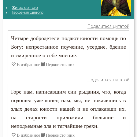
Амвросий Оптинский (Гренков)
Житие святого
Безмолвие
Творения святого
Василий Великий
Беседа
Поделиться цитатой
Ефрем Сирин
Четыре добродетели подают юности помощь по
Беспечность
Богу: непрестанное поучение, усердие, бдение
Иоанн Златоуст
Бесстрастие
и смиренное о себе мнение.
Иоанн Лествичник
В избранное
Первоисточник
Бесы
Максим Грек
Благодарность
Поделиться цитатой
Серафим Саровский
Горе нам, написавшим сии рыдания, что, когда
Благодать
подошел уже конец нам, мы, не покаявшись в
Феодор Студит
Ближний
злых делах юности нашей и не оплакавши их,
на старости приложили большие и
Блуд
неподъемные зла и тягчайшие грехи.
Бог
В избранное
Первоисточник