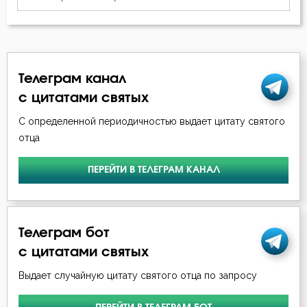
Богатство
Богопознание
Телеграм канал
Богоугождение
с цитатами святых
Болезнь
С определенной периодичностью выдает цитату святого
отца
Борьба
ПЕРЕЙТИ В ТЕЛЕГРАМ КАНАЛ
Будущее
Ведение
Телеграм бот
Вера
с цитатами святых
Воздаяние
Выдает случайную цитату святого отца по запросу
Воздержание