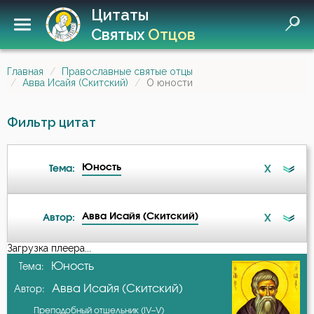
Цитаты
Святых
Отцов
Главная
Православные святые отцы
Авва Исайя (Скитский)
О юности
Фильтр цитат
Юность
X
Тема:
Авва Исайя (Скитский)
X
Автор:
Ад
Загрузка плеера...
А-я
Юность
Тема:
Бдение
Авва Исайя (Скитский)
Автор:
Авва Исайя (Скитский)
Бедность
Преподобный отшельник (IV–V)