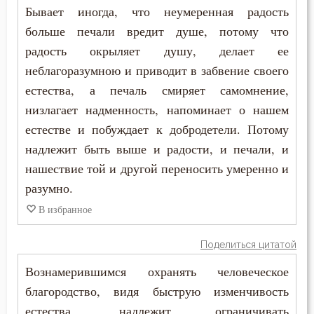
Совет
Бывает иногда, что неумеренная радость
больше печали вредит душе, потому что
Состояние души после смерти
радость окрыляет душу, делает ее
Сострадание
неблагоразумною и приводит в забвение своего
естества, а печаль смиряет самомнение,
Спасение
низлагает надменность, напоминает о нашем
естестве и побуждает к добродетели. Потому
Спаситель
надлежит быть выше и радости, и печали, и
Спор
нашествие той и другой переносить умеренно и
разумно.
Справедливость
В избранное
Сребролюбие
Поделиться цитатой
Страдание
Вознамерившимся охранять человеческое
Страсть
благородство, видя быструю изменчивость
естества, надлежит ограничивать