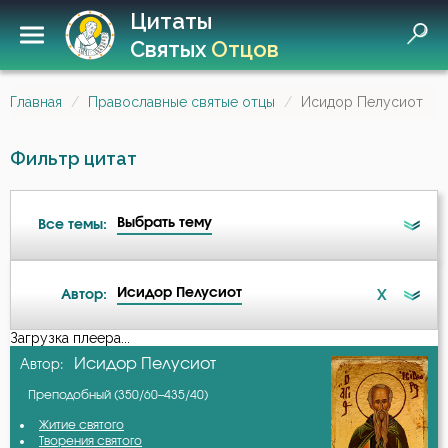
Цитаты
Святых
Отцов
Главная
Православные святые отцы
Исидор Пелусиот
Фильтр цитат
Выбрать тему
Все темы:
Исидор Пелусиот
X
Автор:
Беда
Загрузка плеера...
А-я
Исидор Пелусиот
Автор:
Бедность
Преподобный (350/60–435/40)
Авва Дорофей
Безмолвие
Житие святого
Творения святого
Авва Исайя (Скитский)