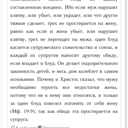
Макарий Великий
составленною воедино. Ибо если муж нарушит
Красота
клятву, или убьет, или украдет, или что другое
Макарий Оптинский (Иванов)
Крест
тяжкое сделает, грех не простирается на жену,
Максим Грек
равно как если и жена убьет, или нарушит
Крещение
клятву, грех не переходит на мужа; один блуд
Максим Исповедник
касается супружеского сожительства и союза, и
Лень
каждый из супругов наносит другому обиду,
Марк Подвижник
Лесть
если впадает в блуд. Он делает подозрительною
Марк Эфесский
законность детей, и весь дом колеблет в самом
Лицемерие
основании. Почему и Христос сказал, что мужу
Мефодий Олимпийский
необходимо терпеть все недостатки жены,
Ложь
Митрофан Воронежский
потому что не к нему они относятся, и только
Лукавство
за один блуд повелел изгонять от себя жену
Моисей Оптинский (Путилов)
(Мф. 19:9); так как обида эта простирается на
Любовь
супруга.
Нектарий Оптинский (Тихонов)
Любовь к Богу
В избранное
Первоисточник