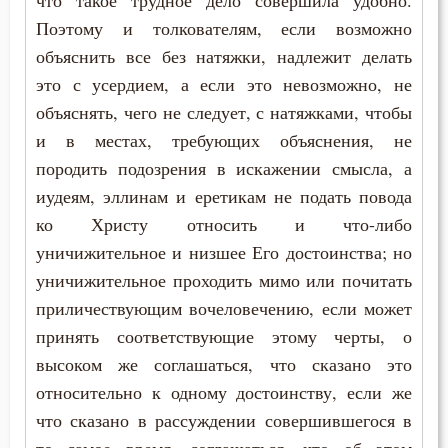
что такое трудное дело совершила удобно.
Поэтому и толкователям, если возможно
Пьянство
объяснить все без натяжки, надлежит делать
это с усердием, а если это невозможно, не
Работа
объяснять, чего не следует, с натяжками, чтобы
Радость
и в местах, требующих объяснения, не
породить подозрения в искажении смысла, а
Развлечение
иудеям, эллинам и еретикам не подать повода
ко Христу относить и что-либо
Раздражительность
уничижительное и низшее Его достоинства; но
Ревность по Богу
уничижительное проходить мимо или почитать
приличествующим вочеловечению, если может
Роскошь
принять соответствующие этому черты, о
Самомнение
высоком же соглашаться, что сказано это
относительно к одному достоинству, если же
Самоубийство
что сказано в рассуждении совершившегося в