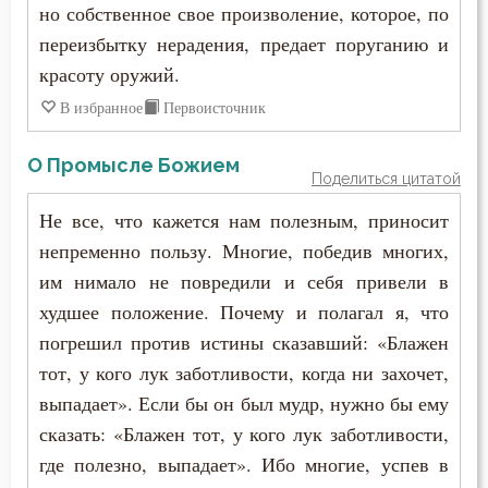
но собственное свое произволение, которое, по
Феодор Студит
переизбытку нерадения, предает поруганию и
Одежда
Феодор Эдесский
красоту оружий.
Осквернение
В избранное
Первоисточник
Феодорит Кирский
Оскорбление
О Промысле Божием
Феолипт Филадельфийский
Поделиться цитатой
Осуждение
Феофан Затворник
Не все, что кажется нам полезным, приносит
Падение
непременно пользу. Многие, победив многих,
Феофил Антиохийский
им нимало не повредили и себя привели в
Печаль
худшее положение. Почему и полагал я, что
Феофилакт Болгарский
Плач
погрешил против истины сказавший: «Блажен
Филарет Московский (Дроздов)
тот, у кого лук заботливости, когда ни захочет,
Плоть
выпадает». Если бы он был мудр, нужно бы ему
Филофей Синайский
сказать: «Блажен тот, у кого лук заботливости,
Подвиг
где полезно, выпадает». Ибо многие, успев в
Подвижничество