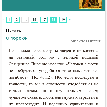
Беседа
Авва Феона
Бесы
«
»
(current)
1
2
…
16
17
18
19
Авва Филимон
Благодарность
Цитаты:
Аврелий Августин
Благодать
О пороке
Поделиться цитатой
Амвросий Медиоланский
Благоразумие
Не нападая через меру на людей и не клевеща
Амвросий Оптинский (Гренков)
на разумный род, но с великой пощадой
Благочестие
Священное Писание изрекло: «Человек в чести
Амфилохий Иконийский
Ближний
не пребудет; он уподобится животным, которые
Анастасий Антиохийский
погибают» (Пс. 48:12). Ибо если исследуем в
Блуд
точности, то мы в опасности уподобляться не
Анастасий Синаит
только скотам, но и неукротимым зверям;
Бог
лучше же сказать, любитель гнусных страстей и
Анатолий Оптинский (Зерцалов)
Богатство
их превосходит. И подлинно удивительно и