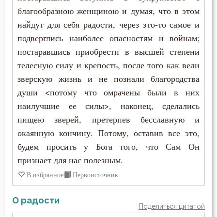
Сладострастие
благообразною женщиною и думая, что в этом
найдут для себя радости, через это-то самое и
Слезы
подверглись наиболее опасностям и войнам;
Смерть
постаравшись приобрести в высшей степени
телесную силу и крепость, после того как вели
Смерть душевная
зверскую жизнь и не познали благородства
Смирение
души <потому что омрачены были в них
наилучшие ее силы>, наконец, сделались
Смысл жизни
пищею зверей, претерпев бесславную и
окаянную кончину. Потому, оставив все это,
Снисхождение
будем просить у Бога того, что Сам Он
Соблазн
признает для нас полезным.
В избранное
Первоисточник
Совершенство
Совесть
О радости
Поделиться цитатой