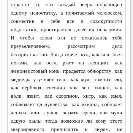
Антоний Великий
странно то, что каждый зверь порабощен
Богопознание
одному недостатку, а почитаемый человеком,
Антоний Оптинский (Путилов)
Богородица
совместив в себе все в совокупности
Арсений Великий
недостатки, простирается далее их неразумия.
Богоугождение
И чтобы слова эти не показались тебе
Афанасий (Сахаров)
преувеличением, рассмотрим дело
Болезнь
беспристрастно. Когда скачет кто, как вол, бьет
Афанасий Великий
Борьба
ногами, как осел, ржет на женщин, как
Варнава
женонеистовый конь, предается обжорству, как
Будущее
медведь, утучняет тело, как мул, помнит зло,
Варсонофий Оптинский (Плиханков)
как верблюд, гневлив, как лев, хищен, как
Вера
Василий Великий
волк, язвит, как скорпион, хитр, как змея,
Власть
соблюдает яд лукавства, как ехидна, собирает
Григорий Богослов
деньги, или, лучше сказать, грехи, как мухи
Воздаяние
едкую пыль; тогда возможно ли кому этого
Григорий Великий (Двоеслов)
Воздержание
зверонравного причислить к людям, не