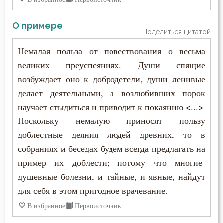
Никита Стифат
Любомудрие
О примере
Никифор Уединенник
Поделиться цитатой
Месть
Немалая польза от повествования о весьма
Никодим Святогорец
Милостыня
великих преуспеяниях. Души спящие
Николай Сербский
возбуждает оно к добродетели, души ленивые
Мир
делает деятельными, а возлюбивших порок
Никон Оптинский (Беляев)
научает стыдиться и приводит к покаянию <...>
Молитва
Нил Синайский
Поскольку немалую приносят пользу
Монах
доблестные деяния людей древних, то в
Нил Сорский
собраниях и беседах будем всегда предлагать на
Мощи
пример их доблести; потому что многие
Паисий (Величковский)
Мудрость
душевные болезни, и тайные, и явные, найдут
Петр Дамаскин
для себя в этом пригодное врачевание.
Мужество
В избранное
Первоисточник
Петр Московский
Мученичество