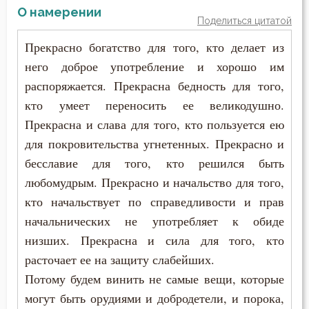
Пимен Великий
О намерении
Поделиться цитатой
Надежда
Поликарп Смирнский
Прекрасно богатство для того, кто делает из
Наказание
него доброе употребление и хорошо им
Серафим Саровский
распоряжается. Прекрасна бедность для того,
Намерение
кто умеет переносить ее великодушно.
Силуан Афонский
Наслаждение
Прекрасна и слава для того, кто пользуется ею
Симеон Благоговейный
для покровительства угнетенных. Прекрасно и
Насмешка
бесславие для того, кто решился быть
Симеон Новый Богослов
Начальство
любомудрым. Прекрасно и начальство для того,
Симеон Солунский
кто начальствует по справедливости и прав
Ненависть
начальнических не употребляет к обиде
Тихон Задонский
низших. Прекрасна и сила для того, кто
Обида
расточает ее на защиту слабейших.
Фалассий Ливийский
Обличение
Потому будем винить не самые вещи, которые
Феогност
могут быть орудиями и добродетели, и порока,
Общение