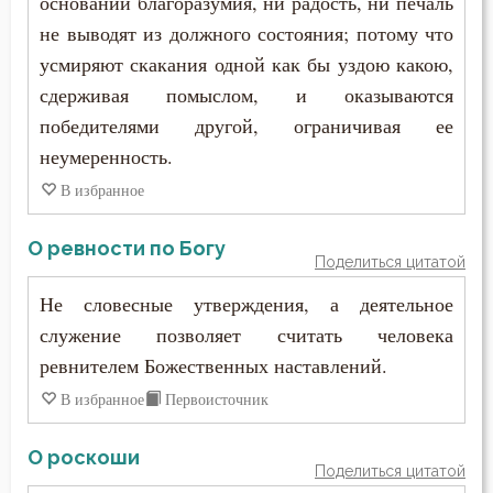
основании благоразумия, ни радость, ни печаль
Украшение
не выводят из должного состояния; потому что
Ум
усмиряют скакания одной как бы уздою какою,
сдерживая помыслом, и оказываются
Христос
победителями другой, ограничивая ее
неумеренность.
Хула
В избранное
Царство небесное
О ревности по Богу
Целомудрие
Поделиться цитатой
Не словесные утверждения, а деятельное
Церковь
служение позволяет считать человека
Человек
ревнителем Божественных наставлений.
В избранное
Первоисточник
Честолюбие
Честь
О роскоши
Поделиться цитатой