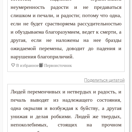
Страх
неумеренность радости и не предаваться
слишком и печали, и радости; потому что одна,
Страх Божий
если не будет срастворяема рассудительностью
Страшный суд
и обуздываема благоразумием, ведет к смерти, а
другая, если не наложены на нее бразды
Стыд
ожидаемой перемены, доводит до падения и
Счастье
нарушения благоприличий.
В избранное
Первоисточник
Тело
Поделиться цитатой
Терпение
Людей переменчивых и нетвердых и радость, и
Трезвение
печаль выводят из надлежащего состояния,
одна окрыляя и возбуждая к буйству, а другая
Троица
унижая и делая робкими. Людей же твердых,
Тщеславие
непоколебимых, стоящих на прочном