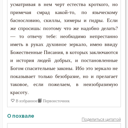
Григорий Нисский
усматривая в нем черт естества кроткого, но
Вознесение
примечая смрад какой-то, по языческому
Григорий Палама
баснословию, скиллы, химеры и гидры. Если
Война
Григорий Синаит
же спросишь: поэтому что же надобно делать?
Воля
— то отвечу тебе: необходимо непрестанно
Григорий Чудотворец
иметь в руках духовное зеркало, имею ввиду
Воплощение
Божественные Писания, в которых заключаются
Диадох
Воскресение
и история людей добрых, и постановленные
Димитрий Ростовский
Богом спасительные законы. Ибо это зеркало не
Воскресение Христово
показывает только безобразие, но и прелагает
Дионисий Ареопагит
таковое, если пожелаем, в неизобразимую
Воспитание
Епифаний Кипрский
красоту.
Высокомерие
В избранное
Первоисточник
Ерм
Глаза
О похвале
Ефрем Сирин
Поделиться цитатой
Гнев