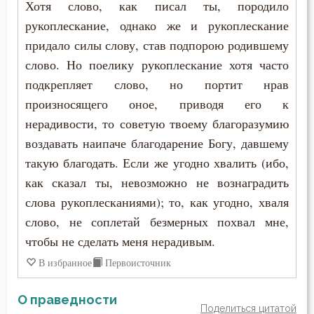
Хотя слово, как писал ты, породило
Зосима Палестинский
Гнев Божий
рукоплескание, однако же и рукоплескание
Иаков Низибийский
придало силы слову, став подпорою родившему
Гордость
слово. Но поелику рукоплескание хотя часто
Игнатий Антиохийский
Грех
подкрепляет слово, но портит нрав
Игнатий Брянчанинов
произносящего оное, приводя его к
Девство
нерадивости, то советую твоему благоразумию
Иероним Стридонский
воздавать наипаче благодарение Богу, давшему
Дело
такую благодать. Если же угодно хвалить (ибо,
Иларион Оптинский (Пономарёв)
Деньги
как сказал ты, невозможно не вознаградить
Илия Екдик
слова рукоплесканиями); то, как угодно, хваля
Добро
слово, не соплетай безмерных похвал мне,
Иоанн (Максимович)
Добродетель
чтобы не сделать меня нерадивым.
Иоанн Дамаскин
В избранное
Первоисточник
Друг
Иоанн Златоуст
О праведности
Дух Святой
Поделиться цитатой