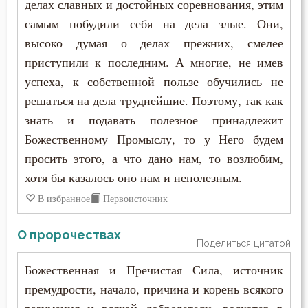
делах славных и достойных соревнования, этим
самым побудили себя на дела злые. Они,
Подготовка к смерти
высоко думая о делах прежних, смелее
Познание себя
приступили к последним. А многие, не имев
успеха, к собственной пользе обучились не
Покаяние
решаться на дела труднейшие. Поэтому, так как
знать и подавать полезное принадлежит
Помощь Божия
Божественному Промыслу, то у Него будем
Порок
просить этого, а что дано нам, то возлюбим,
хотя бы казалось оно нам и неполезным.
Последние времена
В избранное
Первоисточник
Пост
О пророчествах
Похвала
Поделиться цитатой
Божественная и Пречистая Сила, источник
Похоть
премудрости, начало, причина и корень всякого
Праведность