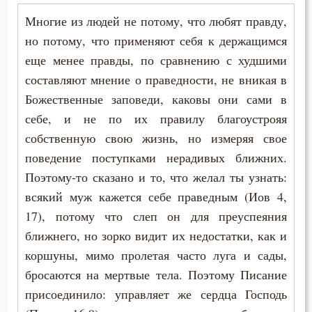
Иоанн Карпафский
Многие из людей не потому, что любят правду,
Духовная жизнь
Иоанн Кассиан Римлянин
но потому, что применяют себя к держащимся
Душа
еще менее правды, по сравнению с худшими
Иоанн Кронштадтский
составляют мнение о праведности, не вникая в
Еда
Божественные заповеди, каковы они сами в
Иоанн Лествичник
Ересь
себе, и не по их правилу благоустрояя
Иоанн Мосх
собственную свою жизнь, но измеряя свое
Естество
поведение поступками нерадивых ближних.
Иосиф Оптинский (Литовкин)
Поэтому-то сказано и то, что желал ты узнать:
Женщина
Ириней Лионский
всякий муж кажется себе праведным (Иов 4,
Жизнь
17), потому что слеп он для преуспеяния
Исаак Сирин Ниневийский
ближнего, но зорко видит их недостатки, как и
Жизнь вечная
коршуны, мимо пролетая часто луга и сады,
Исидор Пелусиот
Забота
бросаются на мертвые тела. Поэтому Писание
Исихий Иерусалимский
присоединило: управляет же сердца Господь
Зависть