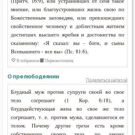
(Притч. 16:9), или устранивших от себя такое
Иустин (Попович)
мнение, или благоустроивших жизнь свою по
Закон Божий
Иустин Философ
Божественным заповедям, или превзошедших
Заповеди
свойственное человеку и доблестным житием
Каллист Ангеликуд
достигших высшего жребия и достоинства по
Здоровье
сказанному: «Я сказал: вы - боги, и сыны
Киприан Карфагенский
Зло
Всевышнего - все вы» (Пс. 81:6).
Кирилл Александрийский
В избранное
Первоисточник
Знание
Кирилл Иерусалимский
О прелюбодеянии
Искушение
Поделиться цитатой
Климент Римский
Исправление
Блудный муж против супруги своей во свое
Лев Великий
тело согрешает (1 Кор. 6:18), а
Истина
блудодействующая жена во свое же тело
Лев Оптинский (Наголкин)
согрешает, т. е. против мужа, сделавшегося ее
Клятва
телом. Почему другие грехи есть кроме
Лука (Войно-Ясенецкий)
Кощунство
собственного своего тела, по закону