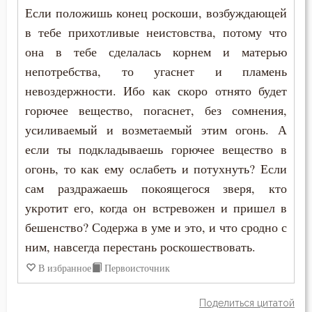
Чревоугодие
Если положишь конец роскоши, возбуждающей
в тебе прихотливые неистовства, потому что
Чтение
она в тебе сделалась корнем и матерью
непотребства, то угаснет и пламень
Чудо
невоздержности. Ибо как скоро отнято будет
Язык
горючее вещество, погаснет, без сомнения,
усиливаемый и возметаемый этим огонь. А
если ты подкладываешь горючее вещество в
огонь, то как ему ослабеть и потухнуть? Если
сам раздражаешь покоящегося зверя, кто
укротит его, когда он встревожен и пришел в
бешенство? Содержа в уме и это, и что сродно с
ним, навсегда перестань роскошествовать.
В избранное
Первоисточник
Поделиться цитатой