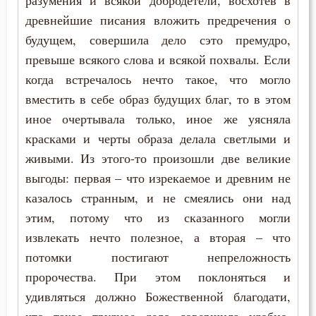
разумения и всякой добродетели, восхотев в
древнейшие писания вложить предречения о
Праздник
будущем, совершила дело сэто премудро,
превыше всякого слова и всякой похвалы. Если
Прелюбодеяние
когда встречалось нечто такое, что могло
Привычки
вместить в себе образ будущих благ, то в этом
иное очертывала только, иное же уясняла
Пример
красками и черты образа делала светлыми и
живыми. Из этого-то произошли две великие
Причастие
выгоды: первая – что изрекаемое и древним не
Промысел Божий
казалось странным, и не смеялись они над
этим, потому что из сказанного могли
Проповеди
извлекать нечто полезное, а вторая – что
Пророчество
потомки постигают непреложность
пророчества. При этом поклоняться и
Прошение
удивляться должно Божественной благодати,
Прощение