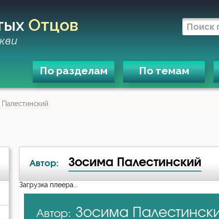
тых
Отцов
кви
По разделам
По темам
 Палестинский
Зосима Палестинский
Автор:
Загрузка плеера...
А-я
Зосима Палестинск
Автор:
Авва Дорофей