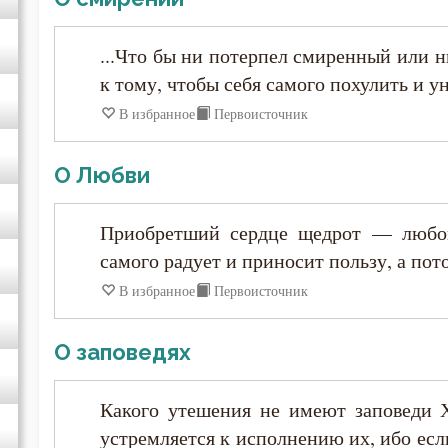
Анастасий Синаит
...Что бы ни потерпел смиренный или н
к тому, чтобы себя самого похулить и у
Анатолий Оптинский (Зерцалов)
В избранное
Первоисточник
Антоний Великий
О Любви
Антоний Оптинский (Путилов)
Приобретший сердце щедрот — любов
самого радует и приносит пользу, а пот
Арсений Великий
В избранное
Первоисточник
Афанасий (Сахаров)
О заповедях
Афанасий Великий
Какого утешения не имеют заповеди 
Варнава
устремляется к исполнению их, ибо есл