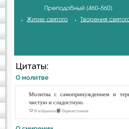
Преподобный (460–560)
Авва Исайя (Скитский)
Житие святого
Творения святог
Авва Феона
Авва Филимон
Аврелий Августин
Цитаты:
О молитве
Амвросий Медиоланский
Молитва с самопринуждением и терп
Амвросий Оптинский (Гренков)
чистую и сладостную.
В избранное
Первоисточник
Амфилохий Иконийский
Анастасий Антиохийский
О смирении