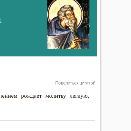
о
Поделиться цитатой
ением рождает молитву легкую,