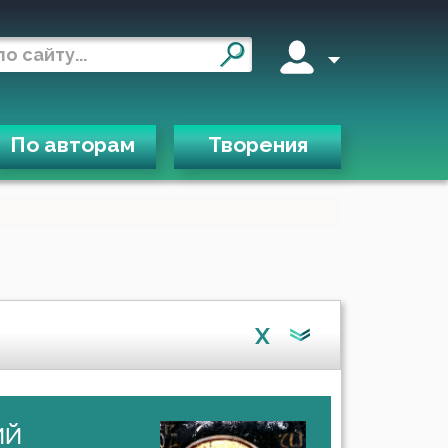
По авторам
Творения
X
ий