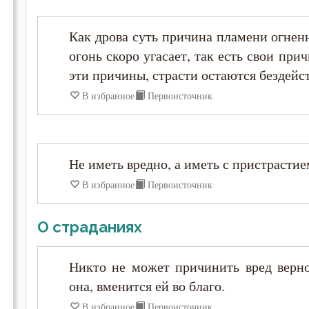
Диадох
Как дрова суть причина пламени огненн
огонь скоро угасает, так есть свои при
Димитрий Ростовский
эти причины, страсти остаются бездей
В избранное
Первоисточник
Дионисий Ареопагит
Епифаний Кипрский
Не иметь вредно, а иметь с пристрастие
Ерм
В избранное
Первоисточник
Ефрем Сирин
О страданиях
Зосима Палестинский
Никто не может причинить вред верно
она, вменится ей во благо.
Иаков Низибийский
В избранное
Первоисточник