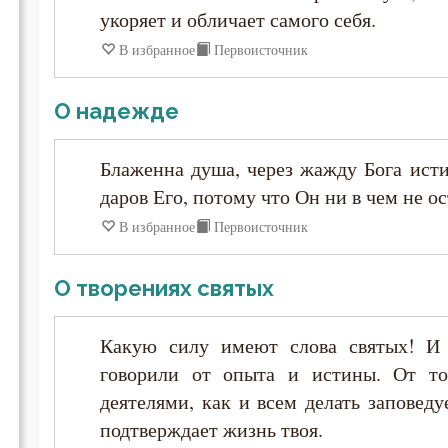
Исидор Пелусиот
укоряет и обличает самого себя.
В избранное
Первоисточник
Исихий Иерусалимский
О надежде
Иустин (Попович)
Блаженна душа, через жажду Бога ист
Иустин Философ
даров Его, потому что Он ни в чем не о
В избранное
Первоисточник
Каллист Ангеликуд
Киприан Карфагенский
О творениях святых
Кирилл Александрийский
Какую силу имеют слова святых! И 
говорили от опыта и истины. От то
Кирилл Иерусалимский
деятелями, как и всем делать заповеду
подтверждает жизнь твоя.
Климент Римский