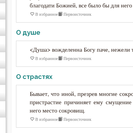
благодати Божией, все было бы для него 
Варсонофий Оптинский (Плиханков)
В избранное
Первоисточник
Василий Великий
О душе
Григорий Богослов
<Душа> вожделенна Богу паче, нежели т
В избранное
Первоисточник
Григорий Великий (Двоеслов)
О страстях
Григорий Нисский
Бывает, что иной, презрев многие сокр
Григорий Палама
пристрастие причиняет ему смущение и
него место сокровищ.
Григорий Синаит
В избранное
Первоисточник
Григорий Чудотворец