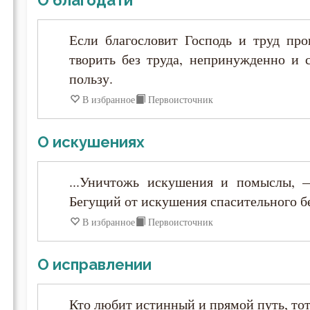
Иоанн Карпафский
Если благословит Господь и труд про
Иоанн Кассиан Римлянин
творить без труда, непринужденно и с
пользу.
Иоанн Кронштадтский
В избранное
Первоисточник
Иоанн Лествичник
О искушениях
Иоанн Мосх
...Уничтожь искушения и помыслы, —
Бегущий от искушения спасительного б
Иосиф Оптинский (Литовкин)
В избранное
Первоисточник
Ириней Лионский
О исправлении
Исаак Сирин Ниневийский
Кто любит истинный и прямой путь, тот,