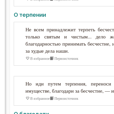
Игнатий Антиохийский
О терпении
Игнатий Брянчанинов
Не всем принадлежит терпеть бесчест
Иероним Стридонский
только святым и чистым... дело 
благодарностью принимать бесчестие, 
Иларион Оптинский (Пономарёв)
за худые дела наши.
В избранное
Первоисточник
Илия Екдик
Иоанн (Максимович)
Но иди путем терпения, переноси
имуществе, благодари за бесчестие, — и
Иоанн Дамаскин
В избранное
Первоисточник
Иоанн Златоуст
О благодати