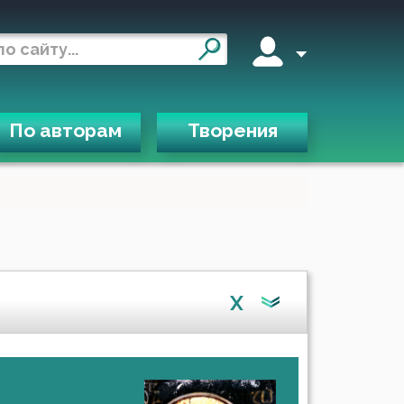
По авторам
Творения
X