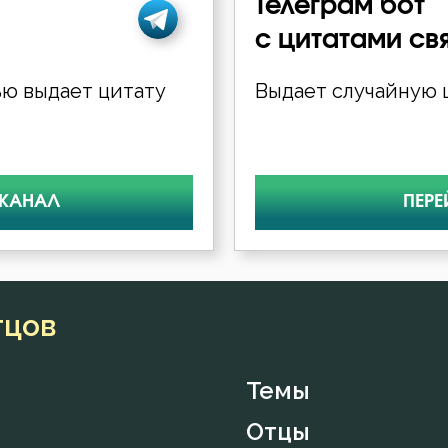
Телеграм бот
с цитатами св
ю выдает цитату
Выдает случайную ц
 КАНАЛ
ПЕРЕ
тцов
Темы
Отцы