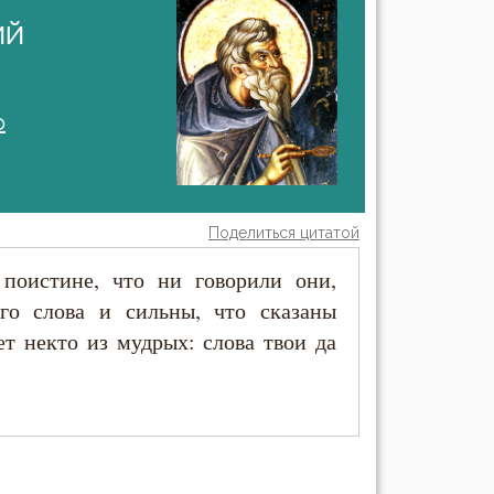
ий
о
Поделиться цитатой
поистине, что ни говорили они,
го слова и сильны, что сказаны
ет некто из мудрых: слова твои да