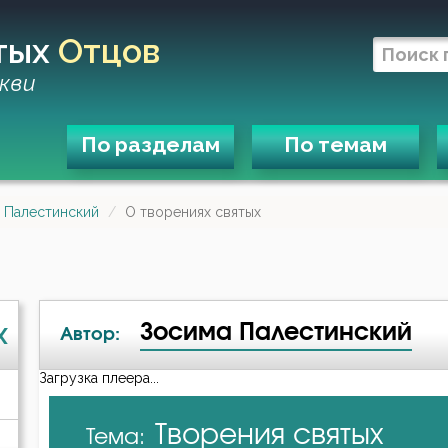
тых
Отцов
кви
По разделам
По темам
 Палестинский
О творениях святых
Зосима Палестинский
X
Автор:
Загрузка плеера...
А-я
Творения святых
Тема:
Григорий Синаит