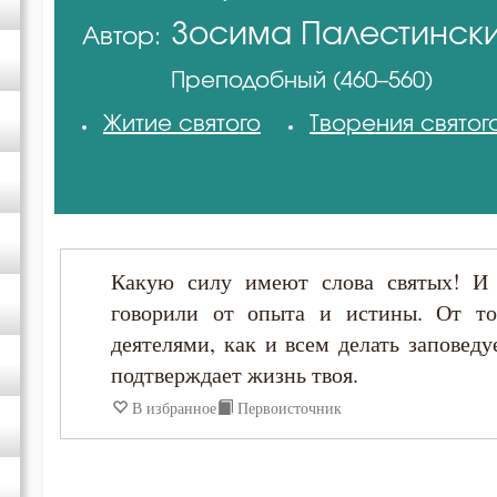
Зосима Палестинск
Автор:
Зосима Палестинский
Преподобный (460–560)
Игнатий Брянчанинов
Житие святого
Творения святог
Иоанн Златоуст
Иоанн Кассиан Римлянин
Какую силу имеют слова святых! И 
Петр Дамаскин
говорили от опыта и истины. От то
деятелями, как и всем делать заповеду
Симеон Новый Богослов
подтверждает жизнь твоя.
В избранное
Первоисточник