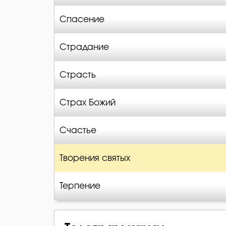
Спасение
Страдание
Страсть
Страх Божий
Счастье
Творения святых
Терпение