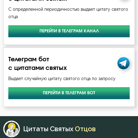
Ерм
С определенной периодичностью выдает цитату святого
Священники
отца
Ефрем Сирин
Смерть
ПЕРЕЙТИ В ТЕЛЕГРАМ КАНАЛ
Игнатий Брянчанинов
Соблазн
Илия Екдик
Совершенство
Телеграм бот
Иоанн Златоуст
Спаситель
с цитатами святых
Иоанн Карпафский
Выдает случайную цитату святого отца по запросу
Спор
Иоанн Кронштадтский
ПЕРЕЙТИ В ТЕЛЕГРАМ БОТ
Ум
Иоанн Лествичник
Христос
Иосиф Оптинский (Литовкин)
Церковь
Цитаты Святых
Отцов
Исаак Сирин Ниневийский
Чистота