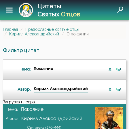
Цитаты
Святых
Отцов
Главная
Православные святые отцы
Кирилл Александрийский
О покаянии
Фильтр цитат
Покаяние
X
Тема:
Кирилл Александрийский
X
Автор:
Будущее
Загрузка плеера...
А-я
Покаяние
Тема:
Грех
Кирилл Александрийский
Автор:
Авва Исайя (Скитский)
Добродетель
Святитель (376–444)