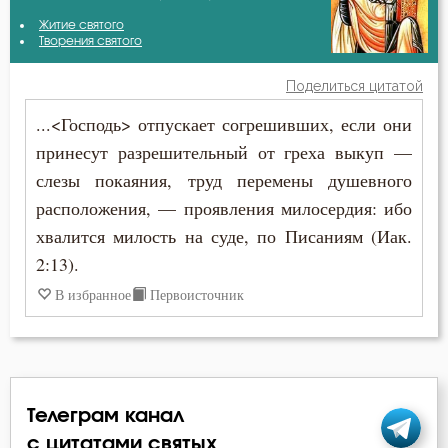
Амвросий Медиоланский
Житие святого
Дух Святой
Творения святого
Амвросий Оптинский (Гренков)
Елеосвящение
Поделиться цитатой
Антоний Великий
...<Господь> отпускает согрешивших, если они
Закон Божий
принесут разрешительный от греха выкуп —
Афанасий Великий
Заповеди
слезы покаяния, труд перемены душевного
Варсонофий Оптинский (Плиханков)
расположения, — проявления милосердия: ибо
Крещение
хвалится милость на суде, по Писаниям (Иак.
Василий Великий
Любовь
2:13).
Григорий Нисский
В избранное
Первоисточник
Покаяние
Григорий Палама
Призвание
Диадох
Проповеди
Телеграм канал
Димитрий Ростовский
Родители
с цитатами святых