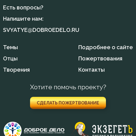
Исидор Пелусиот
Есть вопросы?
Напишите нам:
Иустин (Попович)
SVYATYE@DOBROEDELO.RU
Киприан Карфагенский
Темы
Подробнее о сайте
Кирилл Александрийский
Отцы
Пожертвования
Лев Оптинский (Наголкин)
Творения
Контакты
Макарий Великий
Хотите помочь проекту?
Макарий Оптинский (Иванов)
Максим Исповедник
СДЕЛАТЬ ПОЖЕРТВОВАНИЕ
Марк Подвижник
Никита Стифат