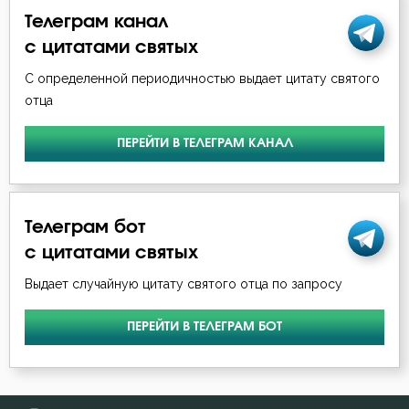
Лев Оптинский (Наголкин)
Телеграм канал
Любовь
с цитатами святых
Макарий Оптинский (Иванов)
Молитва
С определенной периодичностью выдает цитату святого
Максим Исповедник
отца
Монастырь
Никита Стифат
ПЕРЕЙТИ В ТЕЛЕГРАМ КАНАЛ
Монах
Никодим Святогорец
Мысли
Никон Оптинский (Беляев)
Телеграм бот
Начальство
с цитатами святых
Феодор Эдесский
Обличение
Выдает случайную цитату святого отца по запросу
Феофан Затворник
Познание себя
ПЕРЕЙТИ В ТЕЛЕГРАМ БОТ
Поклон
Послушание