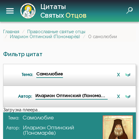
Цитаты
Святых
Отцов
Главная
Православные святые отцы
Иларион Оптинский (Пономарёв)
О самолюбии
Фильтр цитат
Самолюбие
X
Тема:
Иларион Оптинский (Пономарёв)
X
Автор:
Безмолвие
Загрузка плеера...
А-я
Самолюбие
Тема:
Беседа
Иларион Оптинский
Автор:
Авва Исайя (Скитский)
(Пономарёв)
Благодать