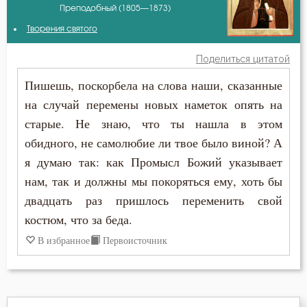
Преподобный (1805—1873)
Амвросий Оптинский (Гренков)
Благословение
Творения святого
Василий Великий
Ближний
Поделиться цитатой
Григорий Палама
Пишешь, поскорбела на слова наши, сказанные
Блуд
на случай перемены новых наметок опять на
Григорий Синаит
Воздаяние
старые. Не знаю, что ты нашла в этом
Ефрем Сирин
обидного, не самолюбие ли твое было виной? А
Воля
я думаю так: как Промысл Божий указывает
Игнатий Брянчанинов
Гадание
нам, так и должны мы покоряться ему, хоть бы
Иларион Оптинский (Пономарёв)
двадцать раз пришлось переменить свой
Гнев
костюм, что за беда.
Иоанн Златоуст
В избранное
Первоисточник
Еда
Иоанн Кронштадтский
Искушение
Исихий Иерусалимский
Исповедь