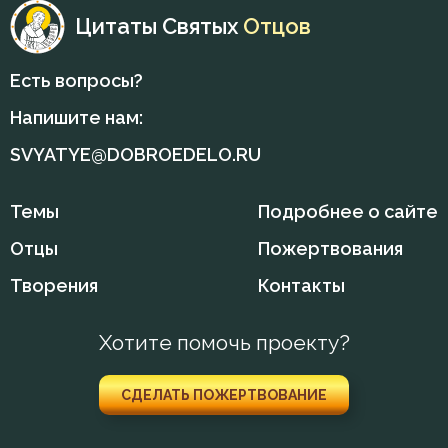
Цитаты Святых
Отцов
Пост
Есть вопросы?
Похвала
Напишите нам:
Праздник
SVYATYE@DOBROEDELO.RU
Прелесть
Темы
Подробнее о сайте
Прощение
Отцы
Пожертвования
Рассуждение
Творения
Контакты
Ропот
Хотите помочь проекту?
Самолюбие
СДЕЛАТЬ ПОЖЕРТВОВАНИЕ
Самомнение
Свобода воли