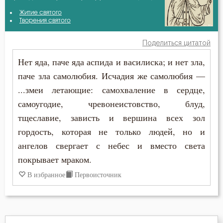
Амвросий Оптинский (Гренков)
Житие святого
Бог
Творения святого
Василий Великий
Богоугождение
Поделиться цитатой
Григорий Палама
Нет яда, паче яда аспида и василиска; и нет зла,
Борьба
паче зла самолюбия. Исчадия же самолюбия —
Григорий Синаит
Гнев
...змеи летающие: самохваление в сердце,
Ефрем Сирин
самоугодие, чревонеистовство, блуд,
Гордость
тщеславие, зависть и вершина всех зол
Игнатий Брянчанинов
Грех
гордость, которая не только людей, но и
Иларион Оптинский (Пономарёв)
ангелов свергает с небес и вместо света
Добродетель
покрывает мраком.
Иоанн Златоуст
В избранное
Первоисточник
Душа
Иоанн Кронштадтский
Зло
Исихий Иерусалимский
Искушение