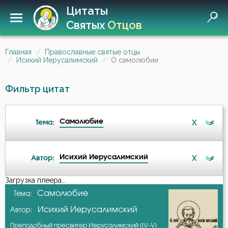
Цитаты
Святых
Отцов
Главная
Православные святые отцы
Исихий Иерусалимский
О самолюбии
Фильтр цитат
Самолюбие
X
Тема:
Исихий Иерусалимский
X
Автор:
Беспечность
Загрузка плеера...
А-я
Самолюбие
Тема:
Бесы
Исихий Иерусалимский
Автор:
Авва Исайя (Скитский)
Благочестие
Преподобный пресвитер Иерусалимский (IV–V)