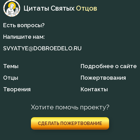
Цитаты Святых
Отцов
Смертная память
Есть вопросы?
Смирение
Напишите нам:
Смысл жизни
SVYATYE@DOBROEDELO.RU
Совершенство
Темы
Подробнее о сайте
Созерцание
Отцы
Пожертвования
Спасение
Творения
Контакты
Справедливость
Хотите помочь проекту?
Страдание
СДЕЛАТЬ ПОЖЕРТВОВАНИЕ
Страсть
Суета