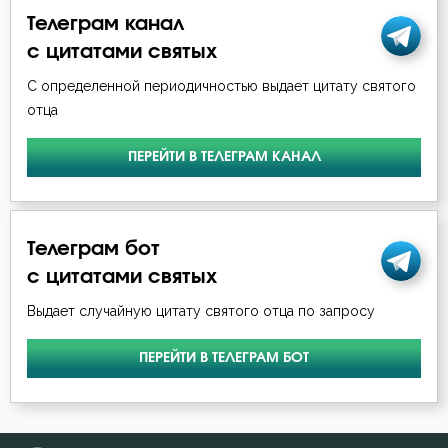
Лев Оптинский (Наголкин)
Телеграм канал
Любомудрие
с цитатами святых
Макарий Оптинский (Иванов)
Молитва
С определенной периодичностью выдает цитату святого
Максим Исповедник
отца
Мысли
Никита Стифат
ПЕРЕЙТИ В ТЕЛЕГРАМ КАНАЛ
Отчаяние
Никодим Святогорец
Подвиг
Никон Оптинский (Беляев)
Телеграм бот
Причастие
с цитатами святых
Феодор Эдесский
Раскаяние
Выдает случайную цитату святого отца по запросу
Феофан Затворник
Самолюбие
ПЕРЕЙТИ В ТЕЛЕГРАМ БОТ
Самомнение
Сердце