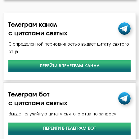
Иоанн Златоуст
Любомудрие
Иоанн Кассиан Римлянин
Телеграм канал
Молитва
с цитатами святых
Иоанн Лествичник
Мысли
С определенной периодичностью выдает цитату святого
Исаак Сирин Ниневийский
отца
Отчаяние
Исидор Пелусиот
ПЕРЕЙТИ В ТЕЛЕГРАМ КАНАЛ
Подвиг
Исихий Иерусалимский
Причастие
Кирилл Александрийский
Телеграм бот
Раскаяние
с цитатами святых
Лев Оптинский (Наголкин)
Самолюбие
Выдает случайную цитату святого отца по запросу
Макарий Великий
Самомнение
ПЕРЕЙТИ В ТЕЛЕГРАМ БОТ
Максим Исповедник
Сердце