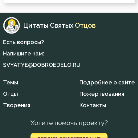
Марк Подвижник
Смертная память
Никита Стифат
Цитаты Святых
Отцов
Смирение
Никодим Святогорец
Смысл жизни
Есть вопросы?
Николай Сербский
Напишите нам:
Совершенство
Нил Синайский
SVYATYE@DOBROEDELO.RU
Созерцание
Петр Дамаскин
Спасение
Темы
Подробнее о сайте
Серафим Саровский
Отцы
Пожертвования
Справедливость
Симеон Новый Богослов
Творения
Контакты
Страдание
Феодор Студит
Хотите помочь проекту?
Страсть
Феофан Затворник
Суета