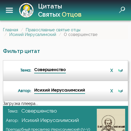
Цитаты
Святых
Отцов
Главная
Православные святые отцы
Исихий Иерусалимский
О совершенстве
Фильтр цитат
Совершенство
X
Тема:
Исихий Иерусалимский
X
Автор:
Беспечность
Загрузка плеера...
А-я
Совершенство
Тема:
Бесы
Исихий Иерусалимский
Автор:
Авва Дорофей
Благочестие
Преподобный пресвитер Иерусалимский (IV–V)