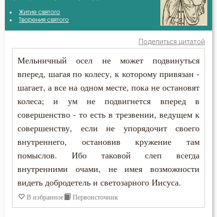
Авва Исайя (Скитский)
Житие святого
Бог
Творения святого
Амвросий Оптинский (Гренков)
Богоугождение
Поделиться цитатой
Антоний Великий
Мельничный осел не может подвинуться
Борьба
вперед, шагая по колесу, к которому привязан -
Василий Великий
Гнев
шагает, а все на одном месте, пока не остановят
Григорий Богослов
колеса; и ум не подвигнется вперед в
Гордость
совершенство - то есть в трезвении, ведущем к
Григорий Нисский
Грех
совершенству, если не упорядочит своего
Григорий Палама
внутреннего, остановив кружение там
Добродетель
помыслов. Ибо таковой слеп всегда
Диадох
внутренними очами, не имея возможности
Душа
видеть добродетель и светозарного Иисуса.
Ефрем Сирин
Зло
В избранное
Первоисточник
Игнатий Брянчанинов
Искушение