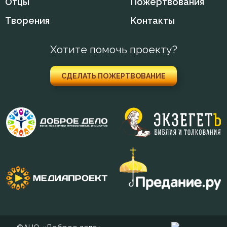
Отцы
Пожертвования
Творения
Контакты
Тело
Трезвение
Хотите помочь проекту?
Ум
СДЕЛАТЬ ПОЖЕРТВОВАНИЕ
Царство небесное
Чистота