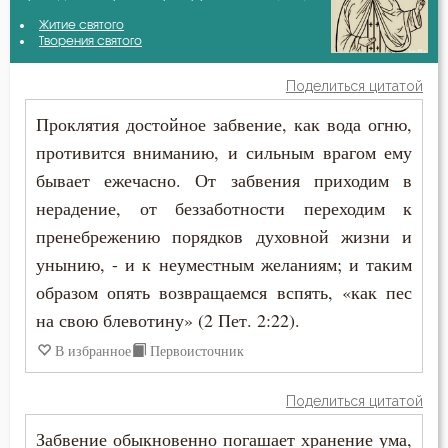
Антоний Оптинский (Путилов)
Житие святого
Бог
Творения святого
Варсонофий Оптинский (Плиханков)
Богоугождение
Поделиться цитатой
Ефрем Сирин
Проклятия достойное забвение, как вода огню,
Борьба
противится вниманию, и сильным врагом ему
Иоанн Златоуст
Гнев
бывает ежечасно. От забвения приходим в
Исихий Иерусалимский
нерадение, от беззаботности переходим к
Гордость
пренебрежению порядков духовной жизни и
Марк Подвижник
Грех
унынию, - и к неуместным желаниям; и таким
Петр Дамаскин
образом опять возвращаемся вспять, «как пес
Добродетель
на свою блевотину» (2 Пет. 2:22).
В избранное
Первоисточник
Душа
Зло
Поделиться цитатой
Забвение обыкновенно погашает хранение ума,
Искушение