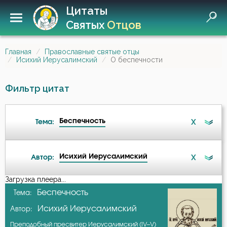
Цитаты
Святых
Отцов
Главная
Православные святые отцы
Исихий Иерусалимский
О беспечности
Фильтр цитат
Беспечность
X
Тема:
Исихий Иерусалимский
X
Автор:
Беспечность
Загрузка плеера...
А-я
Беспечность
Тема:
Бесы
Исихий Иерусалимский
Автор:
Авва Исайя (Скитский)
Благочестие
Преподобный пресвитер Иерусалимский (IV–V)