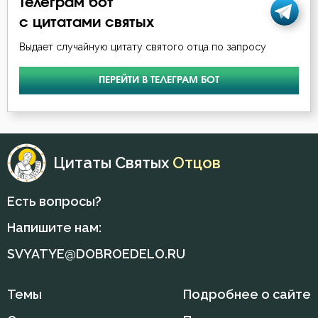
Телеграм бот
с цитатами святых
Смертная память
Выдает случайную цитату святого отца по запросу
Смирение
ПЕРЕЙТИ В ТЕЛЕГРАМ БОТ
Смысл жизни
Совершенство
Созерцание
Цитаты Святых
Отцов
Спасение
Есть вопросы?
Справедливость
Напишите нам:
Страдание
SVYATYE@DOBROEDELO.RU
Страсть
Темы
Подробнее о сайте
Суета