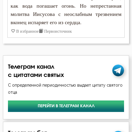
как вода погашает огонь. Но непрестанная
Любомудрие
молитва Иисусова с неослабным трезвением
вконец испаряет его из сердца.
Молитва
В избранное
Первоисточник
Мысли
Отчаяние
Подвиг
Телеграм канал
с цитатами святых
Причастие
С определенной периодичностью выдает цитату святого
Раскаяние
отца
Самолюбие
ПЕРЕЙТИ В ТЕЛЕГРАМ КАНАЛ
Самомнение
Сердце