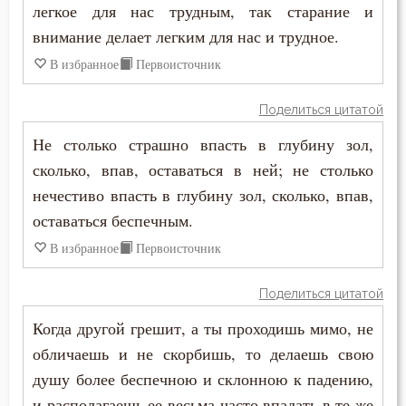
легкое для нас трудным, так старание и
внимание делает легким для нас и трудное.
Богопознание
В избранное
Первоисточник
Богородица
Поделиться цитатой
Богослужение
Не столько страшно впасть в глубину зол,
Богоугождение
сколько, впав, оставаться в ней; не столько
нечестиво впасть в глубину зол, сколько, впав,
Болезнь
оставаться беспечным.
Борьба
В избранное
Первоисточник
Будущее
Поделиться цитатой
Вера
Когда другой грешит, а ты проходишь мимо, не
обличаешь и не скорбишь, то делаешь свою
Ветхий Завет
душу более беспечною и склонною к падению,
и располагаешь ее весьма часто впадать в те же
Вечные муки