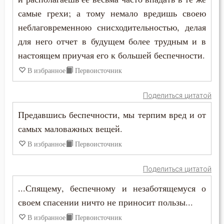
самые грехи; а тому немало вредишь своею
Власть
неблаговременною снисходительностью, делая
для него отчет в будущем более трудным и в
Воздаяние
настоящем приучая его к большей беспечности.
Воздержание
В избранное
Первоисточник
Вознесение
Поделиться цитатой
Война
Предавшись беспечности, мы терпим вред и от
самых маловажных вещей.
Воля
В избранное
Первоисточник
Воля Божия
Поделиться цитатой
Воплощение
...Спящему, беспечному и незаботящемуся о
своем спасении ничто не приносит пользы...
Воровство
В избранное
Первоисточник
Воскресение