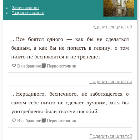
Антоний Оптинский (Путилов)
Житие святого
Антихрист
Творения святого
Варсонофий Оптинский (Плиханков)
Атеизм
Поделиться цитатой
Ефрем Сирин
...Все боятся одного — как бы не сделаться
Бдение
бедным, а как бы не попасть в геенну, о том
Иоанн Златоуст
Беда
никто не беспокоится и не трепещет.
Исихий Иерусалимский
В избранное
Первоисточник
Бедность
Марк Подвижник
Безмолвие
Поделиться цитатой
Петр Дамаскин
...Нерадивого, беспечного, не заботящегося о
Беседа
самом себе ничто не сделает лучшим, хотя бы
Беснование
употреблены были тысячи пособий.
В избранное
Первоисточник
Беспечность
Поделиться цитатой
Бесплодие