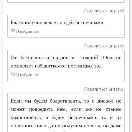
Поделиться цитатой
Воскресение Христово
Благополучие делает людей беспечными.
Воспитание
В избранное
Высокомерие
Поделиться цитатой
Гадание
От беспечности падает и стоящий. Она не
позволяет избавиться от постигших зол.
Глаза
В избранное
Гнев
Поделиться цитатой
Гнев Божий
Если мы будем бодрствовать, то и диавол не
Гонение
может повредить нам; если же не станем
бодрствовать, а будем беспечными, то и от
Гордость
полезного никогда не получим пользы, но даже