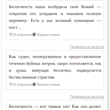
Беспечность наша возбудила гнев Божий —
Бесы
отвратим его усердием и покажем полную
перемену. Есть у нас великий помощник —
Благоговение
пост...
Благодарность
В избранное
Первоисточник
Благодать
Поделиться цитатой
Благоразумие
Как судно, ненагруженное и предоставленное
течению буйных ветров, скоро потопляется, так
Благочестие
и душа, живущая беспечно, подвергается
Ближний
бесчисленным страстям.
В избранное
Первоисточник
Блуд
Поделиться цитатой
Бог
Беспечность — вот тяжкое зло! Как она делает
Богатство