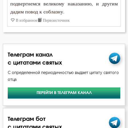
Жизнь
подвергнемся великому наказанию, и другим
дадим повод к соблазну.
Жизнь вечная
В избранное
Первоисточник
Забота
Зависть
Загробная жизнь
Телеграм канал
с цитатами святых
Закон Божий
С определенной периодичностью выдает цитату святого
Заповеди
отца
Здоровье
ПЕРЕЙТИ В ТЕЛЕГРАМ КАНАЛ
Зло
Злопамятство
Телеграм бот
с цитатами святых