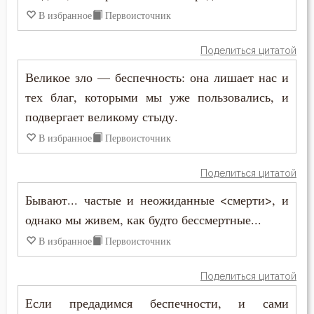
Дух Святой
В избранное
Первоисточник
Духовная жизнь
Поделиться цитатой
Душа
Великое зло — беспечность: она лишает нас и
тех благ, которыми мы уже пользовались, и
Еда
подвергает великому стыду.
Елеосвящение
В избранное
Первоисточник
Ересь
Поделиться цитатой
Естество
Бывают... частые и неожиданные <смерти>, и
однако мы живем, как будто бессмертные...
Женщина
В избранное
Первоисточник
Жестокость
Поделиться цитатой
Животные
Если предадимся беспечности, и сами