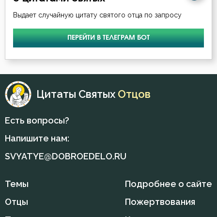
Злорадство
Выдает случайную цитату святого отца по запросу
Знание
ПЕРЕЙТИ В ТЕЛЕГРАМ БОТ
Идолопоклонство
Икона
Искушение
Цитаты Святых
Отцов
Исповедник
Есть вопросы?
Исповедь
Напишите нам:
SVYATYE@DOBROEDELO.RU
Исправление
Истина
Темы
Подробнее о сайте
Клятва
Отцы
Пожертвования