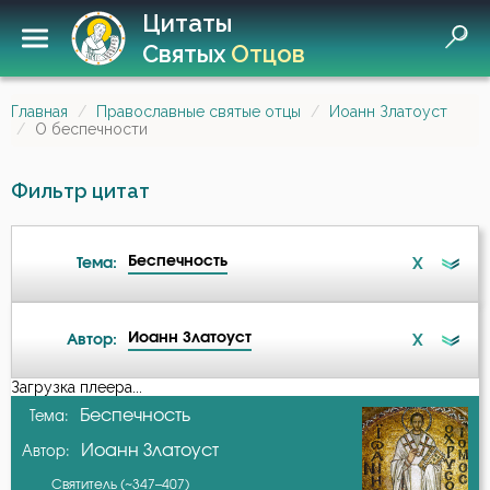
Цитаты
Святых
Отцов
Главная
Православные святые отцы
Иоанн Златоуст
О беспечности
Фильтр цитат
Беспечность
X
Тема:
Иоанн Златоуст
X
Автор:
Ад
Загрузка плеера...
А-я
Беспечность
Тема:
Ангел
Иоанн Златоуст
Автор:
Авва Исайя (Скитский)
Ангел Хранитель
Святитель (~347–407)