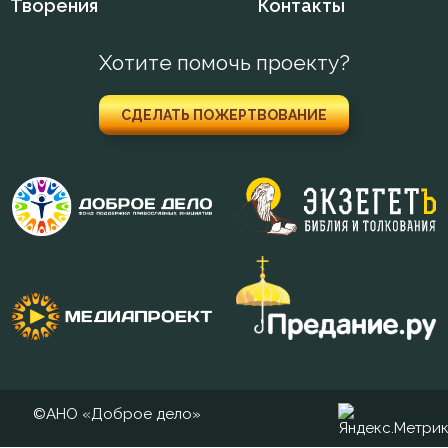
Творения
Контакты
Колдовство
Кощунство
Хотите помочь проекту?
Красота
СДЕЛАТЬ ПОЖЕРТВОВАНИЕ
Крест
Крестное знамение
Крещение
Крещение Господне
Кротость
Лень
©АНО «Доброе дело»
Лесть