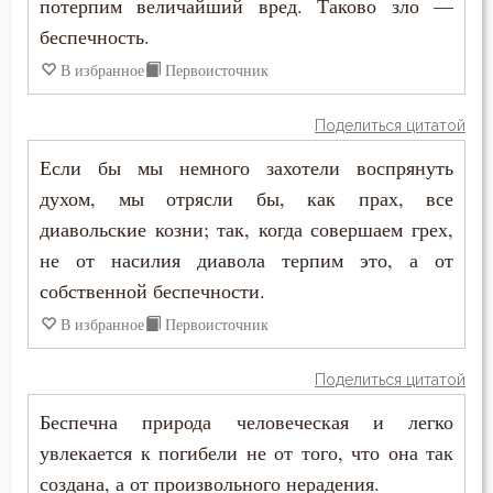
Господь
потерпим величайший вред. Таково зло —
беспечность.
Гость
В избранное
Первоисточник
Грех
Поделиться цитатой
Девство
Если бы мы немного захотели воспрянуть
духом, мы отрясли бы, как прах, все
Дело
диавольские козни; так, когда совершаем грех,
Деньги
не от насилия диавола терпим это, а от
собственной беспечности.
Дети
В избранное
Первоисточник
Добро
Поделиться цитатой
Добродетель
Беспечна природа человеческая и легко
Друг
увлекается к погибели не от того, что она так
создана, а от произвольного нерадения.