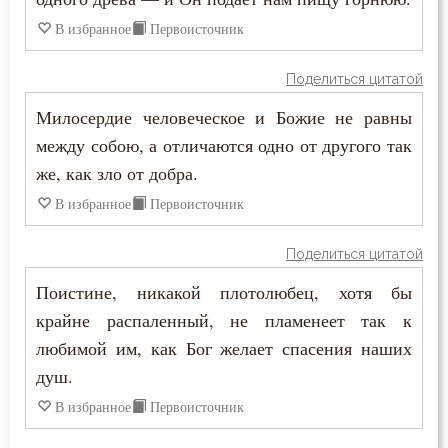
Намерение
В избранное
Первоисточник
Наслаждение
Поделиться цитатой
Насмешка
Милосердие человеческое и Божие не равны
между собою, а отличаются одно от другого так
Наставление
же, как зло от добра.
Начальство
В избранное
Первоисточник
Ненависть
Поделиться цитатой
Нерадение
Поистине, никакой плотолюбец, хотя бы
крайне распаленный, не пламенеет так к
Нечувствие
любимой им, как Бог желает спасения наших
душ.
Обида
В избранное
Первоисточник
Обличение