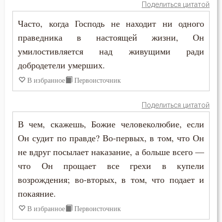
Поделиться цитатой
Общение
Часто, когда Господь не находит ни одного
Одежда
праведника в настоящей жизни, Он
умилостивляется над живущими ради
Оскорбление
добродетели умерших.
Оставление Богом
В избранное
Первоисточник
Осуждение
Поделиться цитатой
Отчаяние
В чем, скажешь, Божие человеколюбие, если
Он судит по правде? Во-первых, в том, что Он
Очищение
не вдруг посылает наказание, а больше всего —
что Он прощает все грехи в купели
Падение
возрождения; во-вторых, в том, что подает и
Память
покаяние.
В избранное
Первоисточник
Печаль