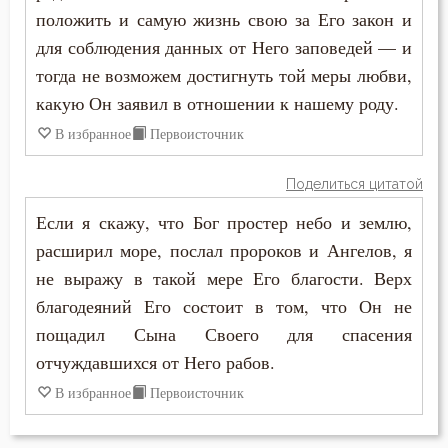
положить и самую жизнь свою за Его закон и
Порок
для соблюдения данных от Него заповедей — и
Последние времена
тогда не возможем достигнуть той меры любви,
какую Он заявил в отношении к нашему роду.
Послушание
В избранное
Первоисточник
Пост
Поделиться цитатой
Похвала
Если я скажу, что Бог простер небо и землю,
Похоть
расширил море, послал пророков и Ангелов, я
не выражу в такой мере Его благости. Верх
Почитание Бога
благодеяний Его состоит в том, что Он не
пощадил Сына Своего для спасения
Праведность
отчуждавшихся от Него рабов.
Праздник
В избранное
Первоисточник
Празднословие