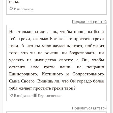
и ты.
В избранное
Воскресение Христово
Поделиться цитатой
Воспитание
Не столько ты желаешь, чтобы прощены были
Высокомерие
тебе грехи, сколько Бог желает простить грехи
твои. А что ты мало желаешь этого, пойми из
Гадание
того, что ты не хочешь ни бодрствовать, ни
Глаза
уделять из имущества своего; а Он, чтобы
оставить нам грехи наши, не пощадил
Гнев
Единородного, Истинного и Сопрестольного
Гнев Божий
Сына Своего. Видишь ли, что Он гораздо более
тебя желает простить грехи твои?
Гонение
В избранное
Первоисточник
Гордость
Поделиться цитатой