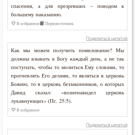
Жизнь
спасения, а для презревших – поводом к
большему наказанию.
Жизнь вечная
В избранное
Первоисточник
Забота
Поделиться цитатой
Зависть
Как мы можем получить помилование? Мы
Загробная жизнь
должны взывать к Богу каждый день, а не так
поступать, чтобы то молиться Ему словами, то
Закон Божий
прогневлять Его делами, то являться в церковь
Заповеди
Божию, то в церковь беззаконников, о которых
Давид сказал: «возненавидел церковь
Здоровье
лукавнующих» (Пс. 25:5).
В избранное
Зло
Злопамятство
Поделиться цитатой