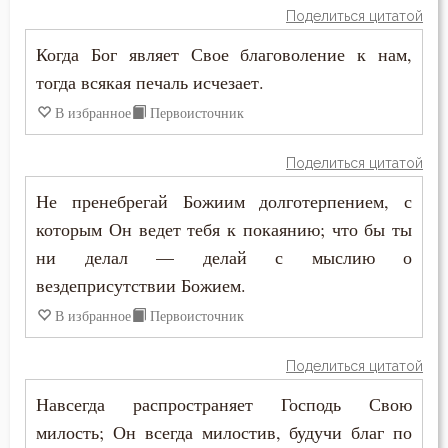
Поделиться цитатой
Иоанн Лествичник
Бесы
Когда Бог являет Свое благоволение к нам,
Исаак Сирин Ниневийский
тогда всякая печаль исчезает.
Благоговение
Макарий Великий
В избранное
Первоисточник
Благодарность
Макарий Оптинский (Иванов)
Поделиться цитатой
Благодать
Марк Подвижник
Не пренебрегай Божиим долготерпением, с
Благоразумие
которым Он ведет тебя к покаянию; что бы ты
Никодим Святогорец
ни делал — делай с мыслию о
Благочестие
вездеприсутствии Божием.
Николай Сербский
Ближний
В избранное
Первоисточник
Нил Синайский
Блуд
Поделиться цитатой
Симеон Новый Богослов
Бог
Навсегда распространяет Господь Свою
Феодор Студит
милость; Он всегда милостив, будучи благ по
Богатство