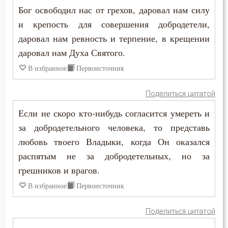
Колдовство
Бог освободил нас от грехов, даровал нам силу
и крепость для совершения добродетели,
Кощунство
даровал нам ревность и терпение, в крещении
Красота
даровал нам Духа Святого.
В избранное
Первоисточник
Крест
Поделиться цитатой
Крестное знамение
Если не скоро кто-нибудь согласится умереть и
Крещение
за добродетельного человека, то представь
любовь твоего Владыки, когда Он оказался
Крещение Господне
распятым не за добродетельных, но за
Кротость
грешников и врагов.
В избранное
Первоисточник
Лень
Лесть
Поделиться цитатой