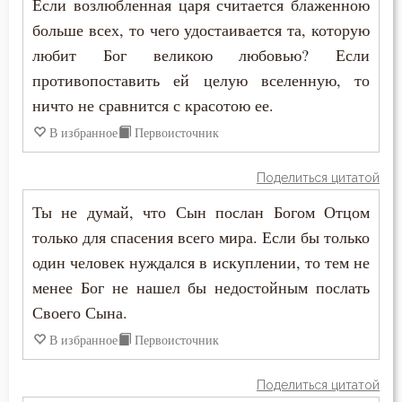
Если возлюбленная царя считается блаженною
Злорадство
больше всех, то чего удостаивается та, которую
Знание
любит Бог великою любовью? Если
противопоставить ей целую вселенную, то
Идолопоклонство
ничто не сравнится с красотою ее.
Икона
В избранное
Первоисточник
Искушение
Поделиться цитатой
Исповедник
Ты не думай, что Сын послан Богом Отцом
только для спасения всего мира. Если бы только
Исповедь
один человек нуждался в искуплении, то тем не
менее Бог не нашел бы недостойным послать
Исправление
Своего Сына.
Истина
В избранное
Первоисточник
Клятва
Поделиться цитатой