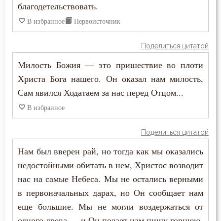
благодетельствовать.
Молитва
В избранное
Первоисточник
Молчание
Поделиться цитатой
Монастырь
Милость Божия — это пришествие во плоти
Монах
Христа Бога нашего. Он оказал нам милость,
Сам явился Ходатаем за нас перед Отцом...
Мощи
В избранное
Мудрость
Поделиться цитатой
Мученичество
Нам был вверен рай, но тогда как мы оказались
Мысли
недостойными обитать в нем, Христос возводит
нас на самые Небеса. Мы не остались верными
Надежда
в первоначальных дарах, но Он сообщает нам
еще большие. Мы не могли воздержаться от
Наказание
одного древа — и Он подает нам пищу горнюю.