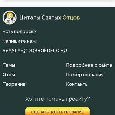
Прошение
Цитаты Святых
Отцов
Прощение
Псалтирь
Есть вопросы?
Напишите нам:
Пьянство
SVYATYE@DOBROEDELO.RU
Работа
Рабство телесное
Темы
Подробнее о сайте
Отцы
Пожертвования
Радость
Творения
Контакты
Развлечение
Хотите помочь проекту?
Раздражительность
Разум
СДЕЛАТЬ ПОЖЕРТВОВАНИЕ