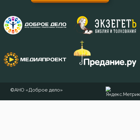
Раскаяние
Ревность
Ревность по Богу
Решимость
Родители
Рождество
©АНО «Доброе дело»
Ропот
Роскошь
Самолюбие
Самомнение