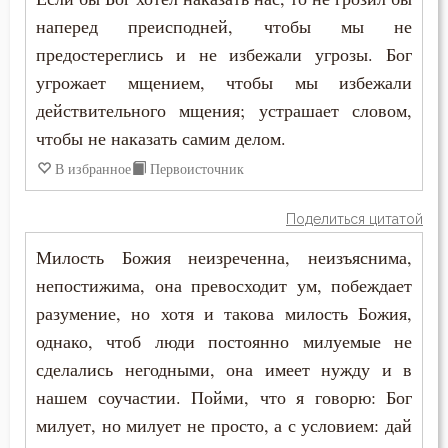
наперед преисподней, чтобы мы не
Власть
предостереглись и не избежали угрозы. Бог
угрожает мщением, чтобы мы избежали
Воздаяние
действительного мщения; устрашает словом,
Воздержание
чтобы не наказать самим делом.
В избранное
Первоисточник
Вознесение
Поделиться цитатой
Война
Милость Божия неизреченна, неизъяснима,
Воля
непостижима, она превосходит ум, побеждает
разумение, но хотя и такова милость Божия,
Воля Божия
однако, чтоб люди постоянно милуемые не
Воплощение
сделались негодными, она имеет нужду и в
нашем соучастии. Пойми, что я говорю: Бог
Воровство
милует, но милует не просто, а с условием: дай
Воскресение