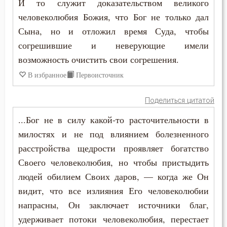
И то служит доказательством великого
Лицемерие
человеколюбия Божия, что Бог не только дал
Ложь
Сына, но и отложил время Суда, чтобы
согрешившие и неверующие имели
Лукавство
возможность очистить свои согрешения.
Любовь
В избранное
Первоисточник
Любовь Божия
Поделиться цитатой
...Бог не в силу какой-то расточительности в
Любовь к Богу
милостях и не под влиянием болезненного
Любомудрие
расстройства щедрости проявляет богатство
Своего человеколюбия, но чтобы пристыдить
Месть
людей обилием Своих даров, — когда же Он
Милостыня
видит, что все излияния Его человеколюбии
напрасны, Он заключает источники благ,
Мир
удерживает потоки человеколюбия, перестает