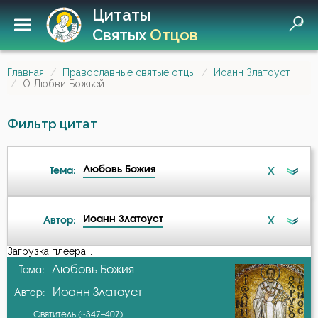
Цитаты
Святых
Отцов
Главная
Православные святые отцы
Иоанн Златоуст
О Любви Божьей
Фильтр цитат
Любовь Божия
X
Тема:
Иоанн Златоуст
X
Автор:
Ад
Загрузка плеера...
А-я
Любовь Божия
Тема:
Ангел
Иоанн Златоуст
Автор:
Авва Дорофей
Ангел Хранитель
Святитель (~347–407)