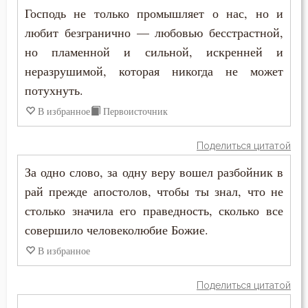
Господь
Господь не только промышляет о нас, но и
любит безгранично — любовью бесстрастной,
Гость
но пламенной и сильной, искренней и
Грех
неразрушимой, которая никогда не может
потухнуть.
Девство
В избранное
Первоисточник
Дело
Поделиться цитатой
Деньги
За одно слово, за одну веру вошел разбойник в
Дети
рай прежде апостолов, чтобы ты знал, что не
столько значила его праведность, сколько все
Добро
совершило человеколюбие Божие.
Добродетель
В избранное
Друг
Поделиться цитатой