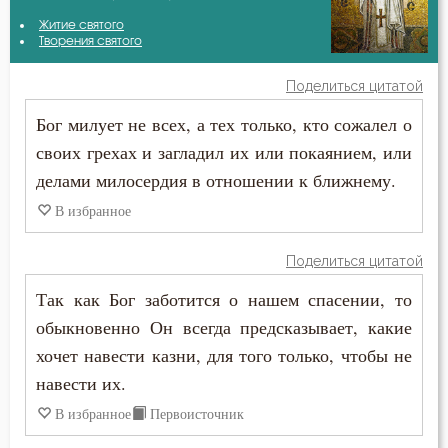
Авва Исайя (Скитский)
Житие святого
Антихрист
Творения святого
Амвросий Оптинский (Гренков)
Атеизм
Поделиться цитатой
Антоний Великий
Бог милует не всех, а тех только, кто сожалел о
Бдение
своих грехах и загладил их или покаянием, или
Василий Великий
Беда
делами милосердия в отношении к ближнему.
Григорий Нисский
В избранное
Бедность
Григорий Палама
Безмолвие
Поделиться цитатой
Ефрем Сирин
Так как Бог заботится о нашем спасении, то
Беседа
обыкновенно Он всегда предсказывает, какие
Игнатий Брянчанинов
Беснование
хочет навести казни, для того только, чтобы не
Иоанн Златоуст
навести их.
Беспечность
В избранное
Первоисточник
Иоанн Кронштадтский
Бесплодие