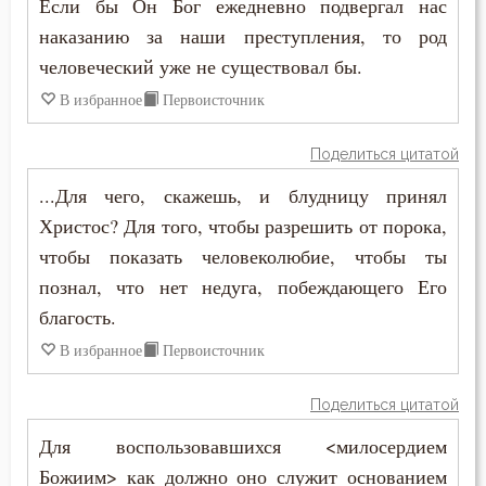
Если бы Он Бог ежедневно подвергал нас
Дух Святой
наказанию за наши преступления, то род
Духовная жизнь
человеческий уже не существовал бы.
В избранное
Первоисточник
Душа
Еда
Поделиться цитатой
...Для чего, скажешь, и блудницу принял
Елеосвящение
Христос? Для того, чтобы разрешить от порока,
Ересь
чтобы показать человеколюбие, чтобы ты
познал, что нет недуга, побеждающего Его
Естество
благость.
Женщина
В избранное
Первоисточник
Жестокость
Поделиться цитатой
Животные
Для воспользовавшихся <милосердием
Божиим> как должно оно служит основанием