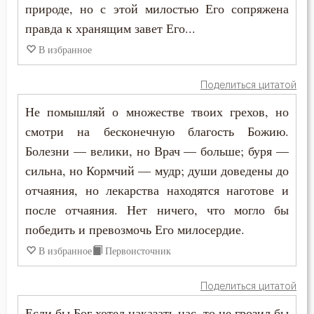
природе, но с этой милостью Его сопряжена
Феофан Затворник
правда к хранящим завет Его...
Богопознание
В избранное
Богородица
Поделиться цитатой
Богослужение
Не помышляй о множестве твоих грехов, но
Богоугождение
смотри на бесконечную благость Божию.
Болезни — велики, но Врач — больше; буря —
Болезнь
сильна, но Кормчий — мудр; души доведены до
Борьба
отчаяния, но лекарства находятся наготове и
после отчаяния. Нет ничего, что могло бы
Будущее
победить и превозмочь Его милосердие.
Вера
В избранное
Первоисточник
Ветхий Завет
Поделиться цитатой
Если бы Бог хотел наказать нас, то не грозил бы
Вечные муки