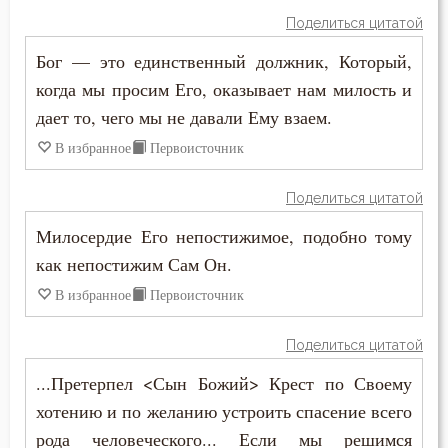
Печаль по Богу
Поделиться цитатой
Бог — это единственный должник, Который,
Плач
когда мы просим Его, оказывает нам милость и
Плоть
дает то, чего мы не давали Ему взаем.
В избранное
Первоисточник
Подвиг
Подвижничество
Поделиться цитатой
Милосердие Его непостижимое, подобно тому
Подготовка к смерти
как непостижим Сам Он.
Познание себя
В избранное
Первоисточник
Позор
Поделиться цитатой
Покаяние
...Претерпел <Сын Божий> Крест по Своему
хотению и по желанию устроить спасение всего
Помощь Божия
рода человеческого... Если мы решимся