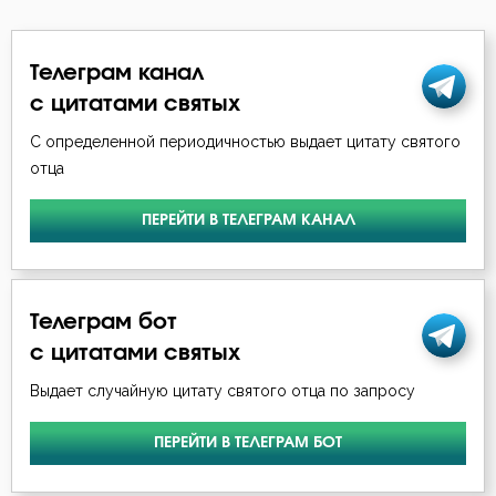
Праздность
Телеграм канал
Прелюбодеяние
с цитатами святых
Привычки
С определенной периодичностью выдает цитату святого
отца
Призвание
ПЕРЕЙТИ В ТЕЛЕГРАМ КАНАЛ
Пример
Приметы
Телеграм бот
Причастие
с цитатами святых
Промысел Божий
Выдает случайную цитату святого отца по запросу
Проповеди
ПЕРЕЙТИ В ТЕЛЕГРАМ БОТ
Пророчество