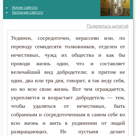
Антоний Великий
Житие святого
Антихрист
Творения святого
Григорий Палама
Атеизм
Поделиться цитатой
Григорий Синаит
Уединен, сосредоточен, нерассеян или, по
Бдение
переводу семидесяти толковников, отделен от
Иоанн Златоуст
Беда
нечестивых, чужд их общества и как бы
Иоанн Лествичник
проводя жизнь один, что и составляет
Бедность
величайший вид добродетели; и притом не
Исаак Сирин Ниневийский
Безмолвие
один, два или три дня, говорит, я так веду себя,
Макарий Великий
но во всю свою жизнь. Вот чем ограждается,
Беседа
укрепляется и возрастает добродетель — тем,
Никита Стифат
чтобы удаляться от нечестивых, быть
Беснование
собранным и сосредоточенным в самом себе во
Никодим Святогорец
Беспечность
всю жизнь и жить в уединении от людей
Нил Синайский
развращающих. Не пустыня делает
Бесплодие