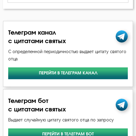
Богопознание
Богородица
Телеграм канал
Богослужение
с цитатами святых
С определенной периодичностью выдает цитату святого
Богоугождение
отца
Болезнь
ПЕРЕЙТИ В ТЕЛЕГРАМ КАНАЛ
Борьба
Будущее
Телеграм бот
Вера
с цитатами святых
Выдает случайную цитату святого отца по запросу
Ветхий Завет
ПЕРЕЙТИ В ТЕЛЕГРАМ БОТ
Вечные муки