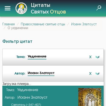
Цитаты
Святых
Отцов
Главная
Православные святые отцы
Иоанн Златоуст
О уединении
Фильтр цитат
Уединение
X
Тема:
Иоанн Златоуст
X
Автор:
Ад
Загрузка плеера...
А-я
Уединение
Тема:
Ангел
Иоанн Златоуст
Автор:
Амвросий Оптинский (Гренков)
Ангел Хранитель
Святитель (~347–407)