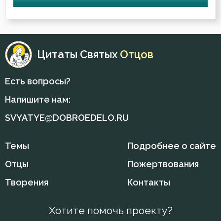
Власть
Воздаяние
Цитаты Святых
Отцов
Воздержание
Есть вопросы?
Вознесение
Напишите нам:
Война
SVYATYE@DOBROEDELO.RU
Воля
Темы
Подробнее о сайте
Воля Божия
Отцы
Пожертвования
Воплощение
Творения
Контакты
Воровство
Хотите помочь проекту?
Воскресение