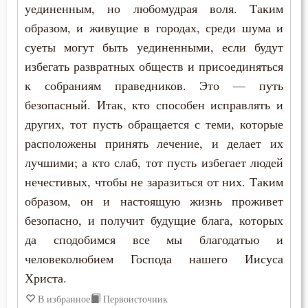
уединенным, но любомудрая воля. Таким
Петр Дамаскин
образом, и живущие в городах, среди шума и
Бесы
Феодор Студит
суеты могут быть уединенными, если будут
Благоговение
избегать развратных обществ и присоединяться
Феодор Эдесский
к собраниям праведников. Это — путь
Благодарность
безопасный. Итак, кто способен исправлять и
Феофан Затворник
Благодать
других, тот пусть обращается с теми, которые
расположены принять лечение, и делает их
Благоразумие
лучшими; а кто слаб, тот пусть избегает людей
нечестивых, чтобы не заразиться от них. Таким
Благочестие
образом, он и настоящую жизнь проживет
Ближний
безопасно, и получит будущие блага, которых
да сподобимся все мы благодатью и
Блуд
человеколюбием Господа нашего Иисуса
Бог
Христа.
В избранное
Первоисточник
Богатство