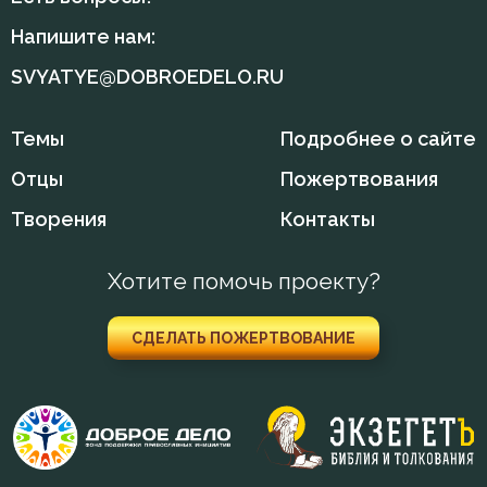
Напишите нам:
Мысли
SVYATYE@DOBROEDELO.RU
Надежда
Темы
Подробнее о сайте
Нерадение
Отцы
Пожертвования
Оставление Богом
Творения
Контакты
Осуждение
Хотите помочь проекту?
Очищение
Печаль
СДЕЛАТЬ ПОЖЕРТВОВАНИЕ
Плач
Плоть
Подвиг