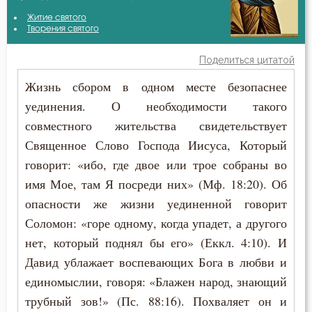
Антоний Великий
Житие святого
Бесы
Творения святого
Григорий Палама
Благодать
Поделиться цитатой
Григорий Синаит
Жизнь сбором в одном месте безопаснее
Блуд
уединения. О необходимости такого
Иоанн Златоуст
Бог
совместного жительства свидетельствует
Иоанн Лествичник
Священное Слово Господа Иисуса, Который
Богатство
говорит: «ибо, где двое или трое собраны во
Исаак Сирин Ниневийский
Богопознание
имя Мое, там Я посреди них» (Мф. 18:20). Об
Макарий Великий
опасности же жизни уединенной говорит
Болезнь
Соломон: «горе одному, когда упадет, а другого
Никита Стифат
нет, который поднял бы его» (Еккл. 4:10). И
Борьба
Давид ублажает воспевающих Бога в любви и
Никодим Святогорец
Вера
единомыслии, говоря: «Блажен народ, знающий
Нил Синайский
трубный зов!» (Пс. 88:16). Похваляет он и
Воздаяние