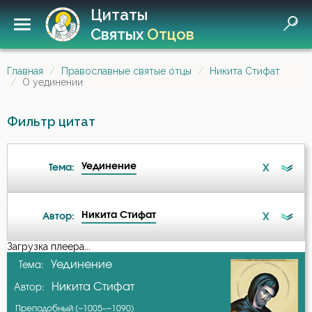
Цитаты
Святых
Отцов
Главная
Православные святые отцы
Никита Стифат
О уединении
Фильтр цитат
Уединение
X
Тема:
Никита Стифат
X
Автор:
Ангел
Загрузка плеера...
А-я
Уединение
Тема:
Безмолвие
Никита Стифат
Автор:
Амвросий Оптинский (Гренков)
Бесстрастие
Преподобный (~1005–~1090)