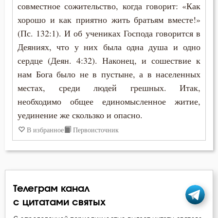
совместное сожительство, когда говорит: «Как
Петр Дамаскин
хорошо и как приятно жить братьям вместе!»
Воздержание
Феодор Студит
(Пс. 132:1). И об учениках Господа говорится в
Воплощение
Деяниях, что у них была одна душа и одно
Феодор Эдесский
сердце (Деян. 4:32). Наконец, и сошествие к
Гнев
нам Бога было не в пустыне, а в населенных
Феофан Затворник
Гордость
местах, среди людей грешных. Итак,
необходимо общее единомысленное житие,
Грех
уединение же скользко и опасно.
Девство
В избранное
Первоисточник
Добродетель
Дух Святой
Телеграм канал
Духовная жизнь
с цитатами святых
Душа