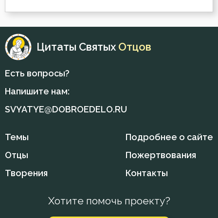
Феогност
Мысли
Феодор Студит
Надежда
Цитаты Святых
Отцов
Феодорит Кирский
Нерадение
Есть вопросы?
Феолипт Филадельфийский
Оставление Богом
Напишите нам:
Феофан Затворник
Осуждение
SVYATYE@DOBROEDELO.RU
Филарет Московский (Дроздов)
Очищение
Темы
Подробнее о сайте
Филофей Синайский
Печаль
Отцы
Пожертвования
Творения
Контакты
Плач
Плоть
Хотите помочь проекту?
Подвиг