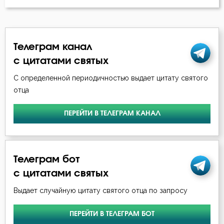
Кирилл Иерусалимский
Жизнь
Макарий Великий
Заповеди
Телеграм канал
Максим Исповедник
с цитатами святых
Зло
Никита Стифат
С определенной периодичностью выдает цитату святого
Знание
отца
Никодим Святогорец
Искушение
ПЕРЕЙТИ В ТЕЛЕГРАМ КАНАЛ
Нил Синайский
Искушение в смертный час
Петр Дамаскин
Любовь
Телеграм бот
Серафим Саровский
с цитатами святых
Любовь к Богу
Симеон Новый Богослов
Выдает случайную цитату святого отца по запросу
Молитва
Тихон Задонский
ПЕРЕЙТИ В ТЕЛЕГРАМ БОТ
Монах