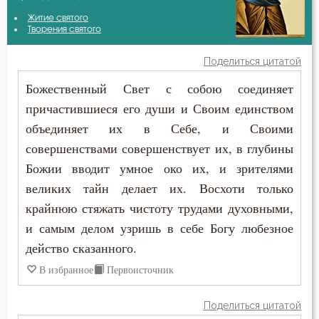
Авва Исайя (Скитский)
Житие святого
Бесы
Творения святого
Антоний Великий
Благодать
Поделиться цитатой
Афанасий Великий
Божественный Свет с собою соединяет
Блуд
причастившиеся его души и Своим единством
Василий Великий
Бог
объединяет их в Себе, и Своими
Григорий Богослов
совершенствами совершенствует их, в глубины
Богатство
Божии вводит умное око их, и зрителями
Григорий Нисский
Богопознание
великих тайн делает их. Восхоти только
Григорий Палама
крайнюю стяжать чистоту трудами духовными,
Болезнь
и самым делом узришь в себе Богу любезное
Григорий Синаит
действо сказанного.
Борьба
Димитрий Ростовский
В избранное
Первоисточник
Вера
Ефрем Сирин
Поделиться цитатой
Воздаяние