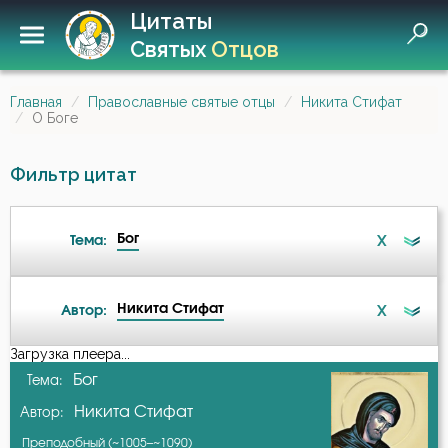
Цитаты
Святых
Отцов
Главная
Православные святые отцы
Никита Стифат
О Боге
Фильтр цитат
Бог
X
Тема:
Никита Стифат
X
Автор:
Ангел
Загрузка плеера...
А-я
Бог
Тема:
Безмолвие
Никита Стифат
Автор:
Авва Дорофей
Бесстрастие
Преподобный (~1005–~1090)