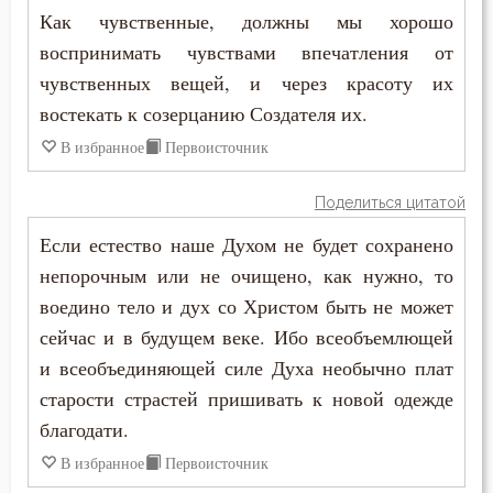
Как чувственные, должны мы хорошо
Игнатий Брянчанинов
Воздержание
воспринимать чувствами впечатления от
Иоанн Дамаскин
чувственных вещей, и через красоту их
Воплощение
востекать к созерцанию Создателя их.
Иоанн Златоуст
Гнев
В избранное
Первоисточник
Иоанн Кассиан Римлянин
Гордость
Поделиться цитатой
Иоанн Лествичник
Грех
Если естество наше Духом не будет сохранено
Иоанн Мосх
непорочным или не очищено, как нужно, то
Девство
воедино тело и дух со Христом быть не может
Исаак Сирин Ниневийский
сейчас и в будущем веке. Ибо всеобъемлющей
Добродетель
и всеобъединяющей силе Духа необычно плат
Исидор Пелусиот
Дух Святой
старости страстей пришивать к новой одежде
Исихий Иерусалимский
благодати.
Духовная жизнь
В избранное
Первоисточник
Киприан Карфагенский
Душа