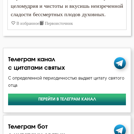
целомудрия и чистоты и вкусишь неизреченной
Иоанн Лествичник
Воздержание
сладости бессмертных плодов духовных.
Иосиф Оптинский (Литовкин)
В избранное
Первоисточник
Воплощение
Исаак Сирин Ниневийский
Гнев
Макарий Великий
Гордость
Марк Подвижник
Телеграм канал
Грех
с цитатами святых
Моисей Оптинский (Путилов)
С определенной периодичностью выдает цитату святого
Девство
отца
Никита Стифат
Добродетель
Никодим Святогорец
ПЕРЕЙТИ В ТЕЛЕГРАМ КАНАЛ
Дух Святой
Нил Синайский
Духовная жизнь
Петр Дамаскин
Телеграм бот
Душа