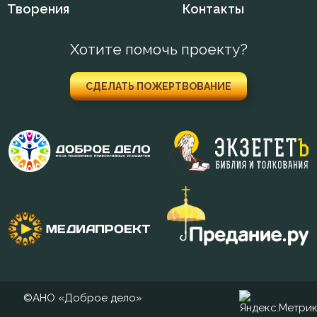
Творения
Контакты
Мысли
Хотите помочь проекту?
Надежда
СДЕЛАТЬ ПОЖЕРТВОВАНИЕ
Нерадение
Оставление Богом
Осуждение
Очищение
Печаль
Плач
Плоть
©АНО «Доброе дело»
Подвиг