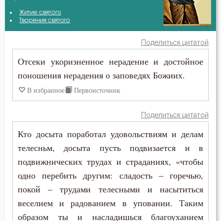
Авва Исайя (Скитский)
Житие святого
Бесы
Творения святого
Амвросий Оптинский (Гренков)
Благодать
Поделиться цитатой
Антоний Великий
Отсеки укоризненное нерадение и достойное
Блуд
поношения нерадения о заповедях Божиих.
Антоний Оптинский (Путилов)
Бог
В избранное
Первоисточник
Василий Великий
Богатство
Поделиться цитатой
Диадох
Богопознание
Кто досыта поработал удовольствиям и делам
Димитрий Ростовский
телесньм, досыта пусть подвизается и в
Болезнь
подвижнических трудах и страданиях, «чтобы
Ефрем Сирин
Борьба
одно перебить другим: сладость – горечью,
Игнатий Брянчанинов
покой – трудами телесными и насытиться
Вера
веселием и радованием в уповании. Таким
Иоанн Златоуст
образом ты и насладишься благоуханием
Воздаяние