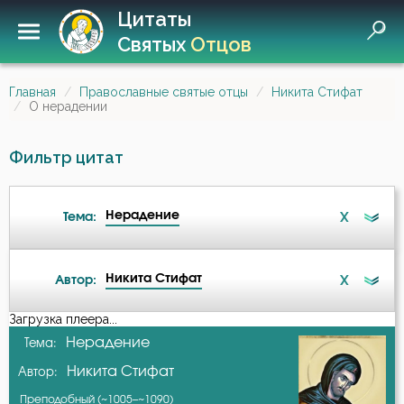
Цитаты
Святых
Отцов
Главная
Православные святые отцы
Никита Стифат
О нерадении
Фильтр цитат
Нерадение
X
Тема:
Никита Стифат
X
Автор:
Ангел
Загрузка плеера...
А-я
Нерадение
Тема:
Безмолвие
Никита Стифат
Автор:
Авва Дорофей
Бесстрастие
Преподобный (~1005–~1090)