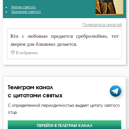
Василий Великий
Житие святого
Бесы
Творения святого
Григорий Нисский
Благодать
Поделиться цитатой
Григорий Палама
Кто с любовью предается сребролюбию, тот
Блуд
зверем для ближних делается.
Димитрий Ростовский
Бог
В избранное
Ефрем Сирин
Богатство
Игнатий Брянчанинов
Богопознание
Иоанн Златоуст
Телеграм канал
Болезнь
Иоанн Кассиан Римлянин
с цитатами святых
Борьба
С определенной периодичностью выдает цитату святого
Иоанн Лествичник
отца
Вера
Исаак Сирин Ниневийский
ПЕРЕЙТИ В ТЕЛЕГРАМ КАНАЛ
Воздаяние