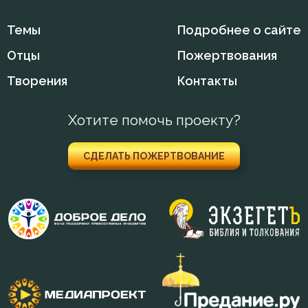
Жизнь
Темы
Подробнее о сайте
Отцы
Пожертвования
Заповеди
Творения
Контакты
Зло
Хотите помочь проекту?
Знание
Искушение
СДЕЛАТЬ ПОЖЕРТВОВАНИЕ
Искушение в смертный час
Любовь
Любовь к Богу
Молитва
Монах