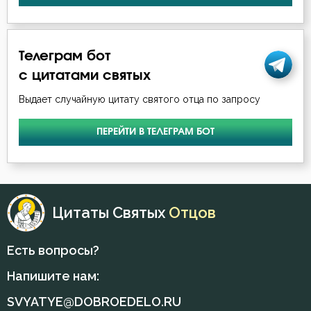
Исидор Пелусиот
Воздержание
Иустин (Попович)
Телеграм бот
Воплощение
Макарий Оптинский (Иванов)
с цитатами святых
Гнев
Выдает случайную цитату святого отца по запросу
Максим Исповедник
Гордость
ПЕРЕЙТИ В ТЕЛЕГРАМ БОТ
Никита Стифат
Грех
Нил Синайский
Девство
Петр Дамаскин
Цитаты Святых
Отцов
Добродетель
Симеон Новый Богослов
Дух Святой
Есть вопросы?
Тихон Задонский
Напишите нам:
Духовная жизнь
Феофан Затворник
SVYATYE@DOBROEDELO.RU
Душа