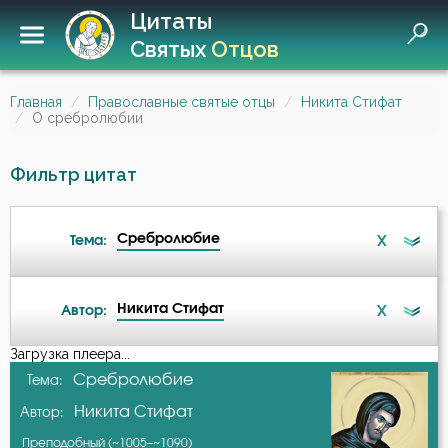
Цитаты
Святых
Отцов
Главная
Православные святые отцы
Никита Стифат
О сребролюбии
Фильтр цитат
Сребролюбие
X
Тема:
Никита Стифат
X
Автор:
Ангел
Загрузка плеера...
А-я
Сребролюбие
Тема:
Безмолвие
Никита Стифат
Автор:
Амвросий Оптинский (Гренков)
Бесстрастие
Преподобный (~1005–~1090)