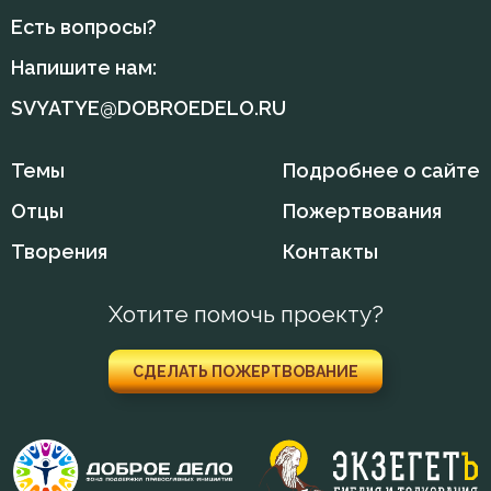
Макарий Великий
Есть вопросы?
Жизнь
Напишите нам:
Макарий Оптинский (Иванов)
Заповеди
SVYATYE@DOBROEDELO.RU
Максим Исповедник
Зло
Темы
Подробнее о сайте
Никита Стифат
Знание
Отцы
Пожертвования
Никон Оптинский (Беляев)
Искушение
Творения
Контакты
Нил Синайский
Искушение в смертный час
Хотите помочь проекту?
Петр Дамаскин
Любовь
Симеон Новый Богослов
СДЕЛАТЬ ПОЖЕРТВОВАНИЕ
Любовь к Богу
Феогност
Молитва
Феодор Студит
Монах