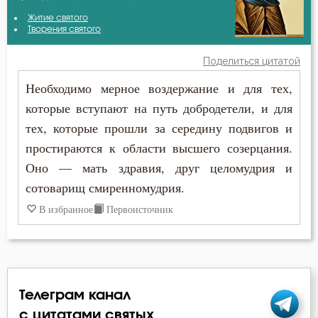
Авва Феона
Житие святого
Бесы
Творения святого
Амвросий Оптинский (Гренков)
Благодать
Поделиться цитатой
Антоний Великий
Необходимо мерное воздержание и для тех,
Блуд
которые вступают на путь добродетели, и для
Варсонофий Оптинский (Плиханков)
Бог
тех, которые прошли за середину подвигов и
Василий Великий
простираются к области высшего созерцания.
Богатство
Оно — мать здравия, друг целомудрия и
Григорий Богослов
Богопознание
сотоварищ смиренномудрия.
Григорий Нисский
В избранное
Первоисточник
Болезнь
Григорий Палама
Борьба
Григорий Синаит
Вера
Телеграм канал
Диадох
Воздаяние
с цитатами святых