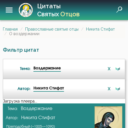
Цитаты
Святых
Отцов
Главная
Православные святые отцы
Никита Стифат
О воздержании
Фильтр цитат
Воздержание
X
Тема:
Никита Стифат
X
Автор:
Ангел
Загрузка плеера...
А-я
Воздержание
Тема:
Безмолвие
Никита Стифат
Автор:
Авва Исайя (Скитский)
Бесстрастие
Преподобный (~1005–~1090)