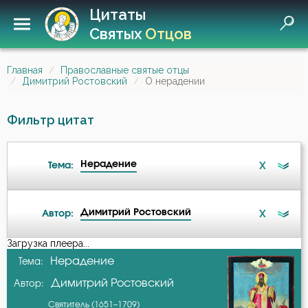
Цитаты
Святых
Отцов
Главная
Православные святые отцы
Димитрий Ростовский
О нерадении
Фильтр цитат
Нерадение
X
Тема:
Димитрий Ростовский
X
Автор:
Ангел
Загрузка плеера...
А-я
Нерадение
Тема:
Благодарность
Димитрий Ростовский
Автор:
Авва Дорофей
Блуд
Святитель (1651–1709)