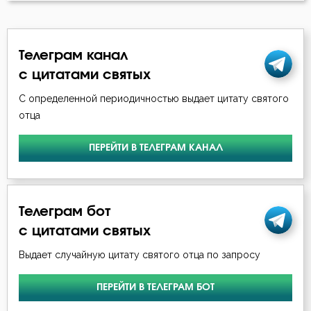
Симеон Новый Богослов
Зависть
Тихон Задонский
Телеграм канал
Зло
с цитатами святых
Феодор Студит
Истина
С определенной периодичностью выдает цитату святого
Феофан Затворник
отца
Крест
ПЕРЕЙТИ В ТЕЛЕГРАМ КАНАЛ
Крещение
Любовь
Телеграм бот
Молитва
с цитатами святых
Мысли
Выдает случайную цитату святого отца по запросу
Нерадение
ПЕРЕЙТИ В ТЕЛЕГРАМ БОТ
Печаль по Богу