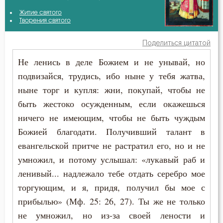
Авва Исайя (Скитский)
Житие святого
Бог
Творения святого
Амвросий Оптинский (Гренков)
Богатство
Поделиться цитатой
Антоний Великий
Не ленись в деле Божием и не унывай, но
Богопознание
подвизайся, трудись, ибо ныне у тебя жатва,
Антоний Оптинский (Путилов)
Богородица
ныне торг и купля: жни, покупай, чтобы не
Василий Великий
быть жестоко осужденным, если окажешься
Богоугождение
ничего не имеющим, чтобы не быть чуждым
Диадох
Будущее
Божией благодати. Получивший талант в
Димитрий Ростовский
евангельской притче не растратил его, но и не
Вера
умножил, и потому услышал: «лукавый раб и
Ефрем Сирин
ленивый... надлежало тебе отдать серебро мое
Вечные муки
торгующим, и я, придя, получил бы мое с
Игнатий Брянчанинов
Власть
прибылью» (Мф. 25: 26, 27). Ты же не только
Иоанн Златоуст
не умножил, но из-за своей лености и
Вознесение