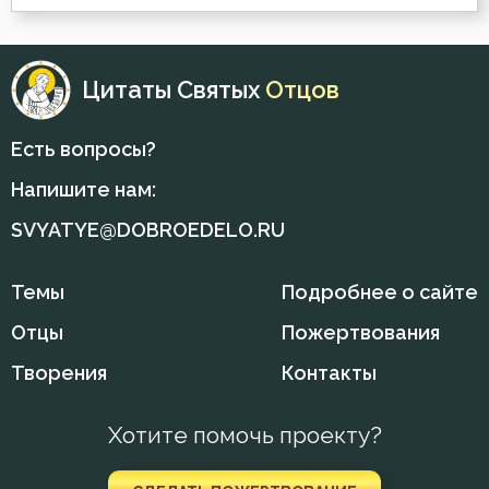
Плоть
Цитаты Святых
Отцов
Покаяние
Пост
Есть вопросы?
Напишите нам:
Причастие
SVYATYE@DOBROEDELO.RU
Проповеди
Темы
Подробнее о сайте
Рождество
Отцы
Пожертвования
Священники
Творения
Контакты
Скорбь
Хотите помочь проекту?
Смерть
Смерть душевная