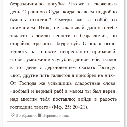
безразличия все погубил. Что же ты скажешь в
Иоанн Лествичник
день Страшного Суда, когда во всем подробно
Воскресение
Иосиф Оптинский (Литовкин)
будешь испытан? Смотри же за собой со
Гнев
вниманием. Итак, не закапывай данного тебе
Исаак Сирин Ниневийский
таланта в землю лености и безразличия, но
Гордость
старайся, трезвись, бодрствуй. Огонь к огню,
Макарий Великий
Грех
теплоту к теплоте непрестанно прибавляй,
Марк Подвижник
чтобы, умножив и усугубив данное тебе, ты мог
Девство
в тот день с дерзновением сказать Господу:
Моисей Оптинский (Путилов)
«вот, другие пять талантов я приобрел на них».
Деньги
Никита Стифат
От Господа же услышишь сладостные слова:
Дети
«добрый и верный раб! в малом ты был верен,
Никодим Святогорец
над многим тебя поставлю; войди в радость
Дух Святой
господина твоего» (Мф. 25: 20–21).
Нил Синайский
Душа
В избранное
Первоисточник
Петр Дамаскин
Жизнь