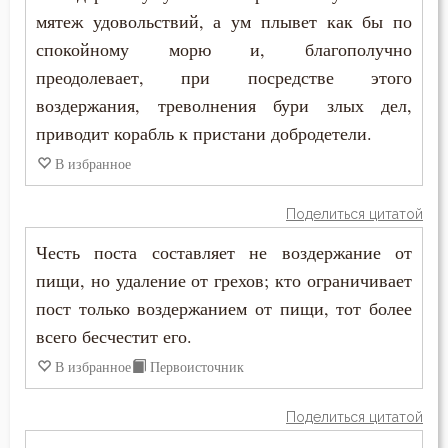
мятеж удовольствий, а ум плывет как бы по
Ссора
спокойному морю и, благополучно
преодолевает, при посредстве этого
Страдание
воздержания, треволнения бури злых дел,
Страсть
приводит корабль к пристани добродетели.
В избранное
Страх
Поделиться цитатой
Страх Божий
Честь поста составляет не воздержание от
Страх смерти
пищи, но удаление от грехов; кто ограничивает
пост только воздержанием от пищи, тот более
Страшный суд
всего бесчестит его.
Стыд
В избранное
Первоисточник
Суета
Поделиться цитатой
Счастье