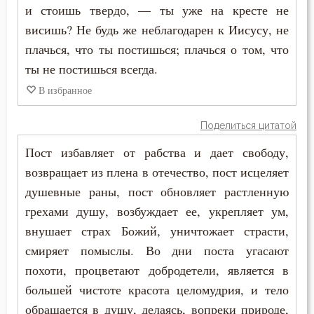
и стоишь твердо, — ты уже на кресте не
Общение
висишь? Не будь же неблагодарен к Иисусу, не
Одежда
плачься, что ты постишься; плачься о том, что
ты не постишься всегда.
Оскорбление
В избранное
Оставление Богом
Поделиться цитатой
Осуждение
Пост избавляет от рабства и дает свободу,
Отчаяние
возвращает из плена в отечество, пост исцеляет
душевные раны, пост обновляет растленную
Очищение
грехами душу, возбуждает ее, укрепляет ум,
внушает страх Божий, уничтожает страсти,
Падение
смиряет помыслы. Во дни поста угасают
Память
похоти, процветают добродетели, является в
большей чистоте красота целомудрия, и тело
Печаль
обращается в душу, делаясь, вопреки природе,