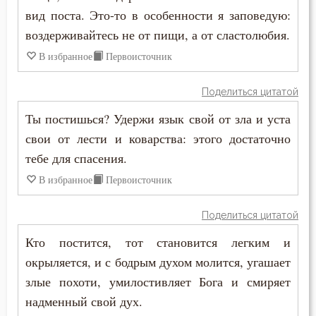
вид поста. Это-то в особенности я заповедую:
Ум
воздерживайтесь не от пищи, а от сластолюбия.
В избранное
Первоисточник
Умерший
Унижение
Поделиться цитатой
Ты постишься? Удержи язык свой от зла и уста
Уныние
свои от лести и коварства: этого достаточно
Утешение
тебе для спасения.
В избранное
Первоисточник
Храм
Поделиться цитатой
Христос
Кто постится, тот становится легким и
Хула
окрыляется, и с бодрым духом молится, угашает
злые похоти, умилостивляет Бога и смиряет
Царство небесное
надменный свой дух.
Целомудрие