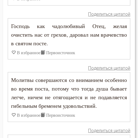
Лицемерие
Поделиться цитатой
Ложь
Господь как чадолюбивый Отец, желая
Лукавство
очистить нас от грехов, даровал нам врачевство
в святом посте.
Любовь
В избранное
Первоисточник
Любовь Божия
Поделиться цитатой
Любовь к Богу
Молитвы совершаются со вниманием особенно
Любомудрие
во время поста, потому что тогда душа бывает
легче, ничем не отягощается и не подавляется
Месть
гибельным бременем удовольствий.
Милостыня
В избранное
Первоисточник
Мир
Поделиться цитатой