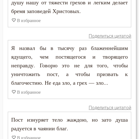
душу нашу от тяжести грехов и легким делает
Колдовство
бремя заповедей Христовых.
Кощунство
В избранное
Красота
Поделиться цитатой
Крест
Я назвал бы в тысячу раз блаженнейшим
ядущего, чем постящегося и творящего
Крестное знамение
неправду. Говорю это не для того, чтобы
Крещение
уничтожить пост, а чтобы призвать к
благочестию. Не еда зло, а грех — зло...
Крещение Господне
В избранное
Кротость
Поделиться цитатой
Лень
Пост изнуряет тело жаждою, но зато душа
радуется в чаянии благ.
Лесть
В избранное