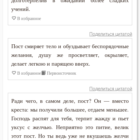
долготерпелив в ожидании более сладких
Намерение
учений.
В избранное
Наслаждение
Насмешка
Поделиться цитатой
Пост смиряет тело и обуздывает беспорядочные
Наставление
желания, душу же просветляет, окрыляет,
Начальство
делает легкою и парящею вверх.
В избранное
Первоисточник
Ненависть
Нерадение
Поделиться цитатой
Ради чего, в самом деле, пост? Он — вместо
Нечувствие
креста: мы получили большее, отдаем меньшее.
Обида
Господь распят для тебя, терпит жажду и пьет
уксус с желчью. Неприятно это питие, велик
Обличение
этот пост. Но ты ведь уже не вкушаешь желчи