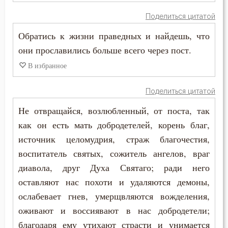
Поделиться цитатой
Сокрушение
Обратись к жизни праведных и найдешь, что
Состояние души после смерти
они прославились больше всего через пост.
Сострадание
В избранное
Сотворение мира
Поделиться цитатой
Не отвращайся, возлюбленный, от поста, так
Спасение
как он есть мать добродетелей, корень благ,
Спаситель
источник целомудрия, страж благочестия,
воспитатель святых, сожитель ангелов, враг
Сплетни
диавола, друг Духа Святаго; ради него
Спокойствие
оставляют нас похоти и удаляются демоны,
ослабевает гнев, умерщвляются вожделения,
Справедливость
оживают и воссиявают в нас добродетели;
благодаря ему утихают страсти и унимается
Сребролюбие