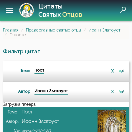
Цитаты
Святых
Отцов
Главная
Православные святые отцы
Иоанн Златоуст
О посте
Фильтр цитат
Пост
X
Тема:
Иоанн Златоуст
X
Автор:
Ад
Загрузка плеера...
А-я
Пост
Тема:
Ангел
Иоанн Златоуст
Автор:
Авва Дорофей
Ангел Хранитель
Святитель (~347–407)