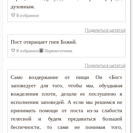
духовным.
Печаль по Богу
В избранное
Плач
Поделиться цитатой
Плоть
Пост отвращает гнев Божий.
Подвиг
В избранное
Первоисточник
Подвижничество
Поделиться цитатой
Подготовка к смерти
Само воздержание от пищи Он <Бог>
заповедует для того, чтобы мы, обуздывая
Познание себя
вожделения плоти, делали ее послушною в
Позор
исполнении заповедей. А если мы решимся не
принимать помощи от поста из-за слабости
Покаяние
телесной и будем предаваться большей
Помощь Божия
беспечности, то сами не понимая того,