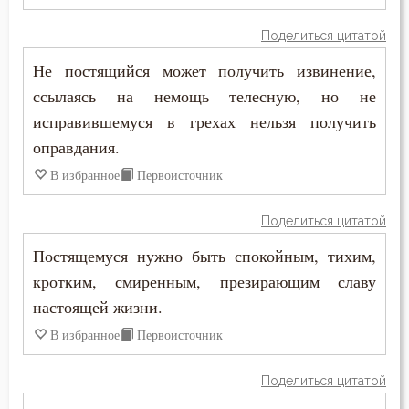
Дух Святой
Поделиться цитатой
Духовная жизнь
Не постящийся может получить извинение,
Душа
ссылаясь на немощь телесную, но не
исправившемуся в грехах нельзя получить
Еда
оправдания.
Елеосвящение
В избранное
Первоисточник
Ересь
Поделиться цитатой
Естество
Постящемуся нужно быть спокойным, тихим,
кротким, смиренным, презирающим славу
Женщина
настоящей жизни.
Жестокость
В избранное
Первоисточник
Животные
Поделиться цитатой