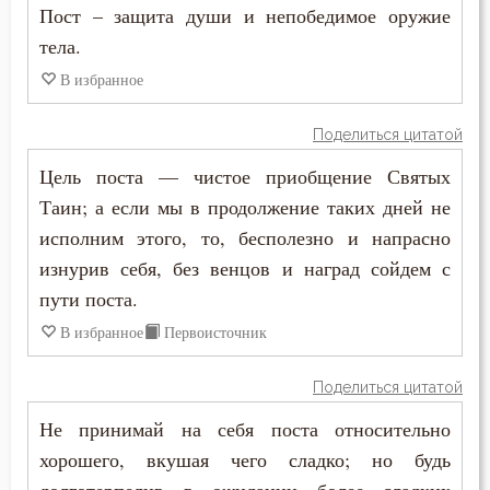
Пост – защита души и непобедимое оружие
Молитва
тела.
Молчание
В избранное
Монастырь
Поделиться цитатой
Монах
Цель поста — чистое приобщение Святых
Таин; а если мы в продолжение таких дней не
Мощи
исполним этого, то, бесполезно и напрасно
Мудрость
изнурив себя, без венцов и наград сойдем с
пути поста.
Мученичество
В избранное
Первоисточник
Мысли
Поделиться цитатой
Надежда
Не принимай на себя поста относительно
хорошего, вкушая чего сладко; но будь
Наказание