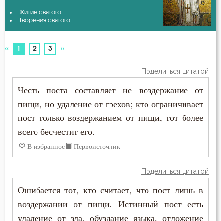
Авва Исайя (Скитский)
Житие святого
Антихрист
Творения святого
Авва Феона
Атеизм
«
»
(current)
1
2
3
Амвросий Оптинский (Гренков)
Бдение
Поделиться цитатой
Антоний Великий
Беда
Честь поста составляет не воздержание от
Антоний Оптинский (Путилов)
пищи, но удаление от грехов; кто ограничивает
Бедность
пост только воздержанием от пищи, тот более
Варнава
Безмолвие
всего бесчестит его.
Варсонофий Оптинский (Плиханков)
В избранное
Первоисточник
Беседа
Василий Великий
Поделиться цитатой
Беснование
Григорий Богослов
Ошибается тот, кто считает, что пост лишь в
Беспечность
воздержании от пищи. Истинный пост есть
Григорий Нисский
удаление от зла, обуздание языка, отложение
Бесплодие