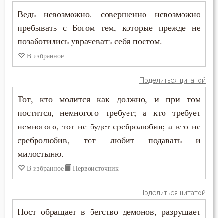
Никита Стифат
Ведь невозможно, совершенно невозможно
Власть
пребывать с Богом тем, которые прежде не
Никодим Святогорец
позаботились уврачевать себя постом.
Воздаяние
Никон Оптинский (Беляев)
В избранное
Воздержание
Нил Синайский
Поделиться цитатой
Вознесение
Тот, кто молится как должно, и при том
Пимен Великий
Война
постится, немногого требует; а кто требует
Серафим Саровский
немногого, тот не будет сребролюбив; а кто не
Воля
сребролюбив, тот любит подавать и
Симеон Новый Богослов
Воля Божия
милостыню.
Тихон Задонский
В избранное
Первоисточник
Воплощение
Феодор Студит
Поделиться цитатой
Воровство
Феофан Затворник
Пост обращает в бегство демонов, разрушает
Воскресение