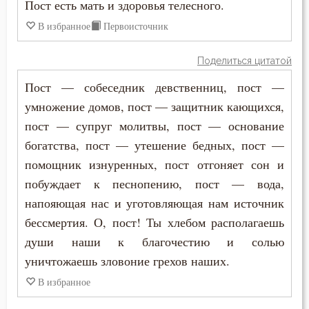
Пост есть мать и здоровья телесного.
Жизнь
В избранное
Первоисточник
Жизнь вечная
Поделиться цитатой
Забота
Пост — собеседник девственниц, пост —
Зависть
умножение домов, пост — защитник кающихся,
пост — супруг молитвы, пост — основание
Загробная жизнь
богатства, пост — утешение бедных, пост —
Закон Божий
помощник изнуренных, пост отгоняет сон и
побуждает к песнопению, пост — вода,
Заповеди
напояющая нас и уготовляющая нам источник
бессмертия. О, пост! Ты хлебом располагаешь
Здоровье
души наши к благочестию и солью
Зло
уничтожаешь зловоние грехов наших.
В избранное
Злопамятство