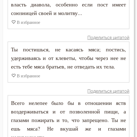
власть диавола, особенно если пост имеет
союзницей своей и молитву...
Воскресение Христово
В избранное
Воспитание
Поделиться цитатой
Высокомерие
Ты постишься, не касаясь мяса; постись,
Гадание
удерживаясь и от клеветы, чтобы через нее не
есть тебе мяса братьев, не отведать их тела.
Глаза
В избранное
Гнев
Поделиться цитатой
Гнев Божий
Всего нелепее было бы в отношении яств
Гонение
воздерживаться и от позволенной пищи, а
глазами пожирать и то, что запрещено. Ты не
Гордость
ешь мяса? Не вкушай же и глазами