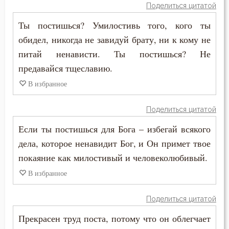
Злорадство
Поделиться цитатой
Ты постишься? Умилостивь того, кого ты
Знание
обидел, никогда не завидуй брату, ни к кому не
Идолопоклонство
питай ненависти. Ты постишься? Не
предавайся тщеславию.
Икона
В избранное
Искушение
Поделиться цитатой
Исповедник
Если ты постишься для Бога – избегай всякого
Исповедь
дела, которое ненавидит Бог, и Он примет твое
покаяние как милостивый и человеколюбивый.
Исправление
В избранное
Истина
Поделиться цитатой
Клятва
Прекрасен труд поста, потому что он облегчает