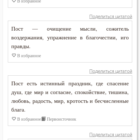
В избранное
Скромность
Поделиться цитатой
Слава
Пост — очищение мысли, сожитель
воздержания, упражнение в благочестии, иго
Славолюбие
правды.
Сладострастие
В избранное
Сластолюбие
Поделиться цитатой
Слезы
Пост есть истинный праздник, где спасение
душ, где мир и согласие, спокойствие, тишина,
Служение Богу
любовь, радость, мир, кротость и бесчисленные
Слух
блага.
В избранное
Первоисточник
Смертная память
Поделиться цитатой
Смерть