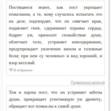
Праздность
Постящиеся знают, как пост укрощает
пожелания, а те, кому случалось испытать это
Прелюбодеяние
на деле, подтвердят, что он смягчает нрав,
подавляет гнев, сдерживает порывы сердца,
Привычки
бодрит ум, приносит спокойствие душе,
Призвание
облегчает тело, устраняет невоздержание,
предупреждает увлечение вином и головные
Пример
боли; при нем <у человека> и вид хороший, и
Приметы
взор веселый.
В избранное
Причастие
Поделиться цитатой
Промысел Божий
Тем и хорош пост, что он устраняет заботы
Проповеди
души, прекращает угнетающую ум дремоту,
обращает все помыслы к самой душе.
Пророчество