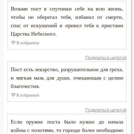
Возьми пост в спутники себе на всю жизнь,
Раскаяние
чтобы он оберегал тебя, избавил от смерти,
Ревность
спас от искушений и привел тебя к пристани
Царства Небесного.
Ревность по Богу
В избранное
Решимость
Поделиться цитатой
Родители
Пост есть лекарство, разрушительное для греха,
Рождество
и мягкая мазь для души, очищающая с целию
благочестия.
Ропот
В избранное
Роскошь
Поделиться цитатой
Самолюбие
Если оружие поста было нужно до начала
войны с похотями, то гораздо более необходимо
Самомнение