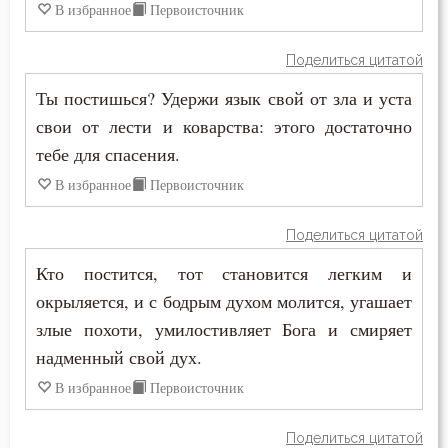
В избранное
Первоисточник
Иоанн Кронштадтский
Богопознание
Поделиться цитатой
Иоанн Лествичник
Богородица
Ты постишься? Удержи язык свой от зла и уста
Иосиф Оптинский (Литовкин)
свои от лести и коварства: этого достаточно
Богослужение
тебе для спасения.
Исаак Сирин Ниневийский
Богоугождение
В избранное
Первоисточник
Исидор Пелусиот
Болезнь
Поделиться цитатой
Иустин (Попович)
Борьба
Кто постится, тот становится легким и
Макарий Великий
окрыляется, и с бодрым духом молится, угашает
Будущее
злые похоти, умилостивляет Бога и смиряет
Макарий Оптинский (Иванов)
надменный свой дух.
Вера
Марк Подвижник
В избранное
Первоисточник
Ветхий Завет
Моисей Оптинский (Путилов)
Поделиться цитатой
Вечные муки