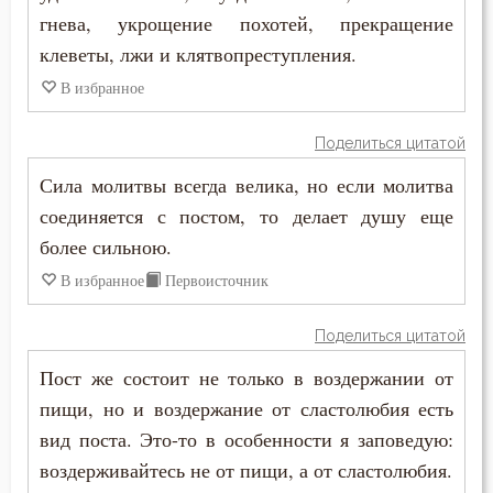
Григорий Палама
гнева, укрощение похотей, прекращение
Бесы
клеветы, лжи и клятвопреступления.
Диадох
В избранное
Благоговение
Димитрий Ростовский
Благодарность
Поделиться цитатой
Ефрем Сирин
Сила молитвы всегда велика, но если молитва
Благодать
соединяется с постом, то делает душу еще
Игнатий Брянчанинов
Благоразумие
более сильною.
Иларион Оптинский (Пономарёв)
В избранное
Первоисточник
Благочестие
Илия Екдик
Поделиться цитатой
Ближний
Иоанн Златоуст
Пост же состоит не только в воздержании от
Блуд
пищи, но и воздержание от сластолюбия есть
Иоанн Карпафский
вид поста. Это-то в особенности я заповедую:
Бог
Иоанн Кассиан Римлянин
воздерживайтесь не от пищи, а от сластолюбия.
Богатство