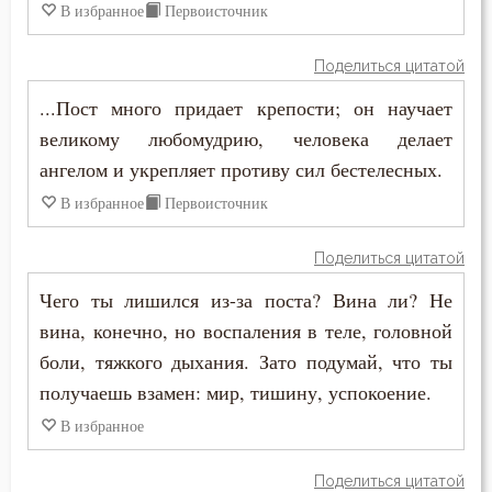
В избранное
Первоисточник
Прошение
Поделиться цитатой
Прощение
...Пост много придает крепости; он научает
Псалтирь
великому любомудрию, человека делает
ангелом и укрепляет противу сил бестелесных.
Пьянство
В избранное
Первоисточник
Работа
Поделиться цитатой
Рабство телесное
Чего ты лишился из-за поста? Вина ли? Не
Радость
вина, конечно, но воспаления в теле, головной
боли, тяжкого дыхания. Зато подумай, что ты
Развлечение
получаешь взамен: мир, тишину, успокоение.
Раздражительность
В избранное
Разум
Поделиться цитатой