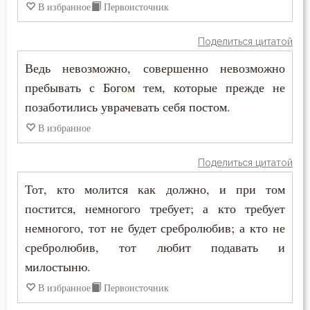
В избранное
Первоисточник
Церковь
Поделиться цитатой
Человек
Ведь невозможно, совершенно невозможно
пребывать с Богом тем, которые прежде не
Человекоугодие
позаботились уврачевать себя постом.
Честолюбие
В избранное
Честь
Поделиться цитатой
Чистота
Тот, кто молится как должно, и при том
постится, немногого требует; а кто требует
Чревоугодие
немногого, тот не будет сребролюбив; а кто не
сребролюбив, тот любит подавать и
Чтение
милостыню.
Чудо
В избранное
Первоисточник
Щедрость