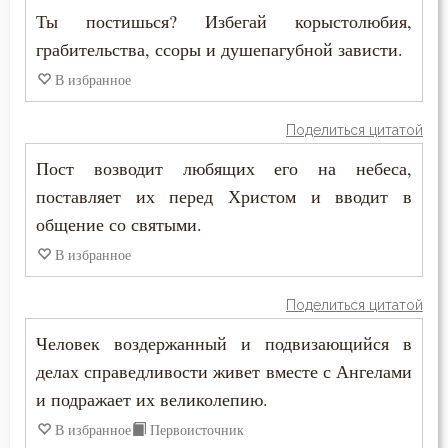
Ты постишься? Избегай корыстолюбия,
Смерть детей
грабительства, ссоры и душепагубной зависти.
Смерть душевная
В избранное
Смех
Поделиться цитатой
Пост возводит любящих его на небеса,
Смирение
поставляет их перед Христом и вводит в
Смысл жизни
общение со святыми.
В избранное
Снисхождение
Соблазн
Поделиться цитатой
Человек воздержанный и подвизающийся в
Совершенство
делах справедливости живет вместе с Ангелами
Совесть
и подражает их великолепию.
В избранное
Первоисточник
Созерцание