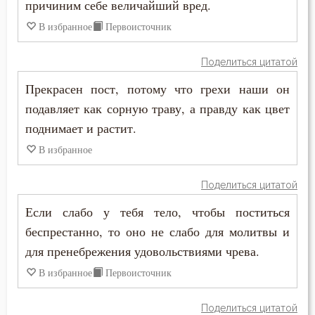
причиним себе величайший вред.
Порок
В избранное
Первоисточник
Последние времена
Поделиться цитатой
Послушание
Прекрасен пост, потому что грехи наши он
подавляет как сорную траву, а правду как цвет
Пост
поднимает и растит.
Похвала
В избранное
Похоть
Поделиться цитатой
Почитание Бога
Если слабо у тебя тело, чтобы поститься
беспрестанно, то оно не слабо для молитвы и
Праведность
для пренебрежения удовольствиями чрева.
Праздник
В избранное
Первоисточник
Празднословие
Поделиться цитатой