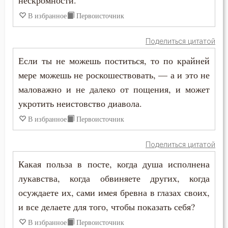
нескромности.
Господь
В избранное
Первоисточник
Гость
Поделиться цитатой
Грех
Если ты не можешь поститься, то по крайней
Девство
мере можешь не роскошествовать, — а и это не
маловажно и не далеко от пощения, и может
Дело
укротить неистовство диавола.
Деньги
В избранное
Первоисточник
Дети
Поделиться цитатой
Добро
Какая польза в посте, когда душа исполнена
лукавства, когда обвиняете других, когда
Добродетель
осуждаете их, сами имея бревна в глазах своих,
и все делаете для того, чтобы показать себя?
Друг
В избранное
Первоисточник