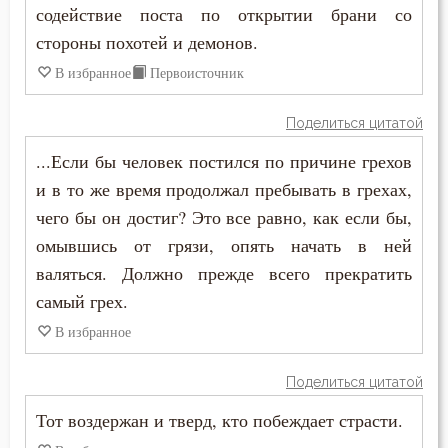
содействие поста по открытии брани со
Самообладание
стороны похотей и демонов.
В избранное
Первоисточник
Свобода
Свобода воли
Поделиться цитатой
...Если бы человек постился по причине грехов
Святость
и в то же время продолжал пребывать в грехах,
Священники
чего бы он достиг? Это все равно, как если бы,
омывшись от грязи, опять начать в ней
Священное Писание
валяться. Должно прежде всего прекратить
самый грех.
Семья
В избранное
Сердце
Поделиться цитатой
Сквернословие
Тот воздержан и тверд, кто побеждает страсти.
Скорбь