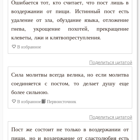
Ошибается тот, кто считает, что пост лишь в
воздержании от пищи. Истинный пост есть
Таинство
удаление от зла, обуздание языка, отложение
Творения святых
гнева, укрощение похотей, прекращение
клеветы, лжи и клятвопреступления.
Тело
В избранное
Терпение
Поделиться цитатой
Трезвение
Сила молитвы всегда велика, но если молитва
соединяется с постом, то делает душу еще
Троица
более сильною.
Тщеславие
В избранное
Первоисточник
Убийство
Поделиться цитатой
Уединение
Пост же состоит не только в воздержании от
пищи, но и воздержание от сластолюбия есть
Украшение