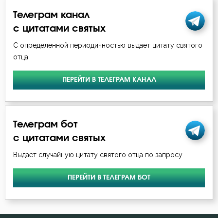
Иоанн Кронштадтский
Телеграм канал
Нерадение
с цитатами святых
Иоанн Лествичник
Оскорбление
С определенной периодичностью выдает цитату святого
Иосиф Оптинский (Литовкин)
отца
Печаль
Исаак Сирин Ниневийский
ПЕРЕЙТИ В ТЕЛЕГРАМ КАНАЛ
Познание себя
Исидор Пелусиот
Помощь Божия
Иустин (Попович)
Телеграм бот
Пост
с цитатами святых
Макарий Великий
Почитание Бога
Выдает случайную цитату святого отца по запросу
Макарий Оптинский (Иванов)
Промысел Божий
ПЕРЕЙТИ В ТЕЛЕГРАМ БОТ
Марк Подвижник
Пророчество
Моисей Оптинский (Путилов)
Прошение