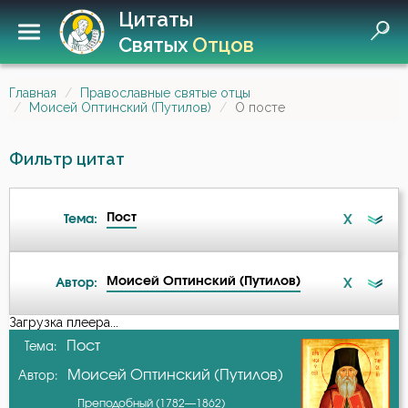
Цитаты
Святых
Отцов
Главная
Православные святые отцы
Моисей Оптинский (Путилов)
О посте
Фильтр цитат
Пост
X
Тема:
Моисей Оптинский (Путилов)
X
Автор:
Бедность
Загрузка плеера...
А-я
Пост
Тема:
Беседа
Моисей Оптинский (Путилов)
Автор:
Авва Дорофей
Благодарность
Преподобный (1782—1862)