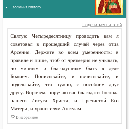
Авва Исайя (Скитский)
Творения святого
Ближний
Авва Феона
Богослужение
Поделиться цитатой
Амвросий Оптинский (Гренков)
Святую Четыредесятницу проводить вам я
Болезнь
советовал в прошедший случай через отца
Антоний Великий
Борьба
Арсения. Держите во всем умеренность: в
Антоний Оптинский (Путилов)
правиле и пище, чтоб от чрезмерия не унывать,
Власть
но мирным и благодушным быть в деле
Варнава
Воля
Божием. Пописывайте, и почитывайте, и
Варсонофий Оптинский (Плиханков)
поделывайте, что нужно, с пособием друг
Воля Божия
другу. Впрочем, поручаю вас благодати Господа
Василий Великий
нашего Иисуса Христа, и Пречистой Его
Время
Матери, и хранителям Ангелам.
Григорий Богослов
Гордость
В избранное
Григорий Нисский
Дело