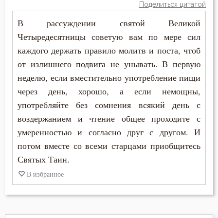
Поделиться цитатой
Григорий Палама
Деньги
В рассуждении святой Великой
Диадох
Четыредесятницы советую вам по мере сил
Друг
каждого держать правило молитв и поста, чтоб
Димитрий Ростовский
Жизнь
от излишнего подвига не унывать. В первую
Ефрем Сирин
неделю, если вместительно употребление пищи
Искушение
через день, хорошо, а если немощны,
Игнатий Брянчанинов
употребляйте без сомнения всякий день с
Исправление
воздержанием и чтение общее проходите с
Иларион Оптинский (Пономарёв)
Молитва
умеренностью и согласно друг с другом. И
Илия Екдик
потом вместе со всеми старцами приобщитесь
Молчание
Святых Таин.
Иоанн Златоуст
Монастырь
В избранное
Иоанн Карпафский
Монах
Иоанн Кассиан Римлянин
Надежда