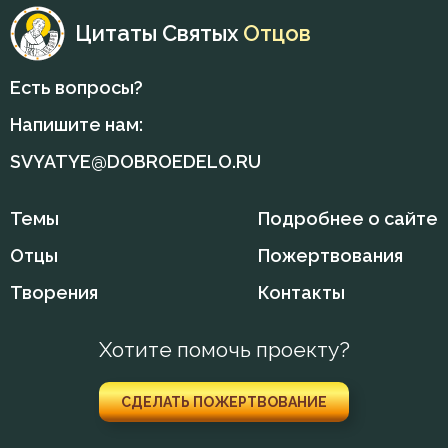
Никита Стифат
Цитаты Святых
Отцов
Работа
Никодим Святогорец
Есть вопросы?
Радость
Никон Оптинский (Беляев)
Напишите нам:
Разум
Нил Синайский
SVYATYE@DOBROEDELO.RU
Ропот
Пимен Великий
Темы
Подробнее о сайте
Свобода воли
Серафим Саровский
Отцы
Пожертвования
Священники
Творения
Контакты
Симеон Новый Богослов
Скорбь
Тихон Задонский
Хотите помочь проекту?
Смертная память
Феодор Студит
Смерть
СДЕЛАТЬ ПОЖЕРТВОВАНИЕ
Феофан Затворник
Совесть