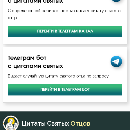
с цитатами святых
С определенной периодичностью выдает цитату святого
Совет
отца
Спокойствие
ПЕРЕЙТИ В ТЕЛЕГРАМ КАНАЛ
Суета
Терпение
Телеграм бот
Уныние
с цитатами святых
Выдает случайную цитату святого отца по запросу
Чтение
ПЕРЕЙТИ В ТЕЛЕГРАМ БОТ
Цитаты Святых
Отцов