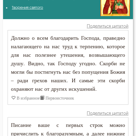
Амвросий Оптинский (Гренков)
Творения святого
Ближний
Антоний Великий
Богослужение
Поделиться цитатой
Антоний Оптинский (Путилов)
Должно о всем благодарить Господа, праведно
Болезнь
налагающего на нас труд к терпению, которое
Варсонофий Оптинский (Плиханков)
Борьба
для нас полезнее утешения, возвышающего
Василий Великий
душу. Видно, так Господу угодно. Скорби не
Власть
могли бы постигнуть нас без попущения Божия
Григорий Богослов
Воля
– ради грехов наших. И самые эти скорби
Григорий Нисский
охраняют нас от других искушений.
Воля Божия
В избранное
Первоисточник
Григорий Палама
Время
Поделиться цитатой
Ефрем Сирин
Гордость
Писание ваше с первых строк можно
Игнатий Брянчанинов
причислить к благоразумным, а далее нижние
Дело