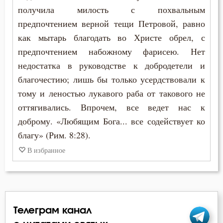
получила милость с похвальным
Работа
предпочтением верной тещи Петровой, равно
как мытарь благодать во Христе обрел, с
Радость
предпочтением набожному фарисею. Нет
недостатка в руководстве к добродетели и
Разум
благочестию; лишь бы только усердствовали к
Ропот
тому и леностью лукавого раба от такового не
оттягивались. Впрочем, все ведет нас к
Свобода воли
доброму. «Любящим Бога... все содействует ко
Священники
благу» (Рим. 8:28).
В избранное
Скорбь
Смертная память
Смерть
Телеграм канал
Совесть