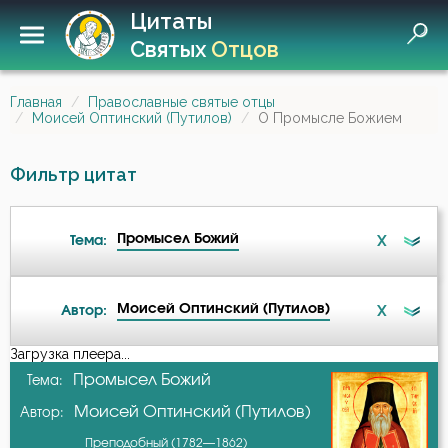
Цитаты
Святых
Отцов
Главная
Православные святые отцы
Моисей Оптинский (Путилов)
О Промысле Божием
Фильтр цитат
Промысел Божий
X
Тема:
Моисей Оптинский (Путилов)
X
Автор:
Бедность
Загрузка плеера...
А-я
Промысел Божий
Тема:
Беседа
Моисей Оптинский (Путилов)
Автор:
Авва Дорофей
Благодарность
Преподобный (1782—1862)