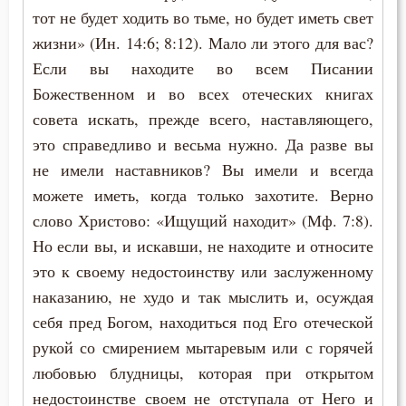
тот не будет ходить во тьме, но будет иметь свет
Марк Подвижник
Нерадение
жизни» (Ин. 14:6; 8:12). Мало ли этого для вас?
Моисей Оптинский (Путилов)
Если вы находите во всем Писании
Оскорбление
Божественном и во всех отеческих книгах
Николай Сербский
совета искать, прежде всего, наставляющего,
Печаль
Никон Оптинский (Беляев)
это справедливо и весьма нужно. Да разве вы
Познание себя
не имели наставников? Вы имели и всегда
Петр Дамаскин
можете иметь, когда только захотите. Верно
Помощь Божия
слово Христово: «Ищущий находит» (Мф. 7:8).
Симеон Новый Богослов
Пост
Но если вы, и искавши, не находите и относите
Феофан Затворник
это к своему недостоинству или заслуженному
Почитание Бога
наказанию, не худо и так мыслить и, осуждая
себя пред Богом, находиться под Его отеческой
Промысел Божий
рукой со смирением мытаревым или с горячей
Пророчество
любовью блудницы, которая при открытом
недостоинстве своем не отступала от Него и
Прошение