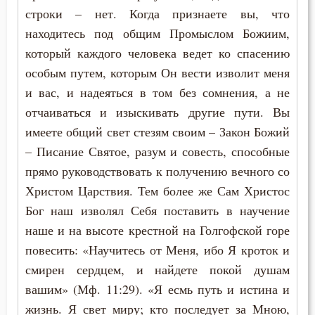
строки – нет. Когда признаете вы, что
Иоанн Златоуст
Деньги
находитесь под общим Промыслом Божиим,
Иоанн Кассиан Римлянин
который каждого человека ведет ко спасению
Друг
особым путем, которым Он вести изволит меня
Иоанн Кронштадтский
Жизнь
и вас, и надеяться в том без сомнения, а не
Иоанн Лествичник
отчаиваться и изыскивать другие пути. Вы
Искушение
имеете общий свет стезям своим – Закон Божий
Иосиф Оптинский (Литовкин)
– Писание Святое, разум и совесть, способные
Исправление
прямо руководствовать к получению вечного со
Исаак Сирин Ниневийский
Молитва
Христом Царствия. Тем более же Сам Христос
Исидор Пелусиот
Бог наш изволял Себя поставить в научение
Молчание
наше и на высоте крестной на Голгофской горе
Лев Оптинский (Наголкин)
повесить: «Научитесь от Меня, ибо Я кроток и
Монастырь
Макарий Оптинский (Иванов)
смирен сердцем, и найдете покой душам
Монах
вашим» (Мф. 11:29). «Я есмь путь и истина и
Максим Исповедник
жизнь. Я свет миру; кто последует за Мною,
Надежда