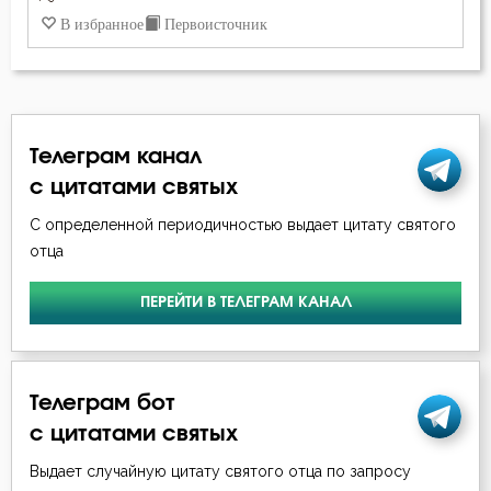
Лев Оптинский (Наголкин)
В избранное
Первоисточник
Деньги
Макарий Оптинский (Иванов)
Друг
Марк Подвижник
Жизнь
Телеграм канал
Моисей Оптинский (Путилов)
с цитатами святых
Искушение
Нектарий Оптинский (Тихонов)
С определенной периодичностью выдает цитату святого
Исправление
отца
Никодим Святогорец
Молитва
ПЕРЕЙТИ В ТЕЛЕГРАМ КАНАЛ
Петр Дамаскин
Молчание
Серафим Саровский
Монастырь
Телеграм бот
Симеон Новый Богослов
с цитатами святых
Монах
Феодор Эдесский
Выдает случайную цитату святого отца по запросу
Надежда