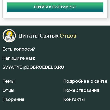
ПЕРЕЙТИ В ТЕЛЕГРАМ БОТ
Нерадение
Оскорбление
Печаль
Цитаты Святых
Отцов
Познание себя
Есть вопросы?
Помощь Божия
Напишите нам:
Пост
SVYATYE@DOBROEDELO.RU
Почитание Бога
Темы
Подробнее о сайте
Промысел Божий
Отцы
Пожертвования
Пророчество
Творения
Контакты
Прошение