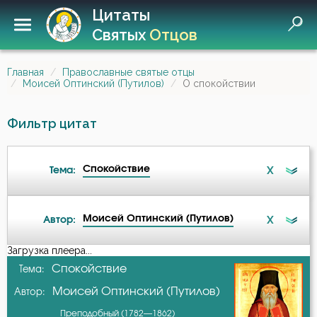
Цитаты
Святых
Отцов
Главная
Православные святые отцы
Моисей Оптинский (Путилов)
О спокойствии
Фильтр цитат
Спокойствие
X
Тема:
Моисей Оптинский (Путилов)
X
Автор:
Бедность
Загрузка плеера...
А-я
Спокойствие
Тема:
Беседа
Моисей Оптинский (Путилов)
Автор:
Авва Дорофей
Благодарность
Преподобный (1782—1862)