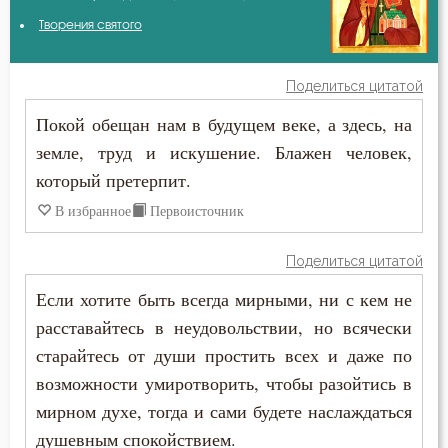
Авва Исайя (Скитский)
Творения святого
Ближний
Амвросий Оптинский (Гренков)
Богослужение
Поделиться цитатой
Антоний Оптинский (Путилов)
Покой обещан нам в будущем веке, а здесь, на
Болезнь
земле, труд и искушение. Блажен человек,
Василий Великий
Борьба
который претерпит.
Игнатий Антиохийский
В избранное
Первоисточник
Власть
Игнатий Брянчанинов
Воля
Поделиться цитатой
Иоанн Златоуст
Если хотите быть всегда мирными, ни с кем не
Воля Божия
расставайтесь в неудовольствии, но всячески
Иоанн Кронштадтский
Время
старайтесь от души простить всех и даже по
Иосиф Оптинский (Литовкин)
возможности умиротворить, чтобы разойтись в
Гордость
мирном духе, тогда и сами будете наслаждаться
Исаак Сирин Ниневийский
душевным спокойствием.
Дело