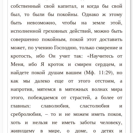
собственный свой капитал, и когда бы свой
Лев Оптинский (Наголкин)
Воздержание
был, то были бы покойны. Однако ж этому
Макарий Оптинский (Иванов)
быть невозможно, чтобы на земле этой,
Воля Божия
исполненной греховных действий, можно быть
Марк Подвижник
Время
совершенно покойным, покой этот доставить
Моисей Оптинский (Путилов)
может, по учению Господню, только смирение и
Гнев
кротость, ибо Он учит так: «Научитесь от
Нектарий Оптинский (Тихонов)
Меня, ибо Я кроток и смирен сердцем, и
Гонение
найдете покой душам вашим (Мф. 11:29), но
Никодим Святогорец
Гордость
как мы далеко еще от этого отстоим, а
Петр Дамаскин
напротив, мятемся в мятежных волнах мира
Гость
этого, побеждаемся от страстей, а более от
Серафим Саровский
главных: славолюбия, сластолюбия и
Грех
Симеон Новый Богослов
сребролюбия, – то и не можем иметь покоя,
Дело
хоть и нельзя не иметь заботы человеку,
Феодор Эдесский
живущему в мире, о доме, о детях и
Деньги