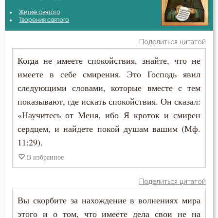
Авва Исайя (Скитский)
Житие святого
Благодарность
Творения святого
Амвросий Оптинский (Гренков)
Благословение
Поделиться цитатой
Антоний Оптинский (Путилов)
Когда не имеете спокойствия, знайте, что не
Ближний
имеете в себе смирения. Это Господь явил
Василий Великий
Блуд
следующими словами, которые вместе с тем
Игнатий Антиохийский
показывают, где искать спокойствия. Он сказал:
Богатство
«Научитесь от Меня, ибо Я кроток и смирен
Игнатий Брянчанинов
Болезнь
сердцем, и найдете покой душам вашим (Мф.
Иоанн Златоуст
11:29).
Борьба
В избранное
Иоанн Кронштадтский
Брак
Поделиться цитатой
Иосиф Оптинский (Литовкин)
Вера
Вы скорбите за нахождение в волнениях мира
Исаак Сирин Ниневийский
этого и о том, что имеете дела свои не на
Власть