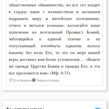
общественных обязанностях, но все это входит
Дети
в сердце наше с излишеством и желанием
подражать миру в житейских положениях,
Добродетель
отчего и метался излишне, возлагайте ваше
попечение на всесильный Промысл Божий,
Духовная жизнь
заботящийся о единой птичке и не
Душа
попускающий погибнуть единому волосу
нашему без воли Его, то это по мере вашей
Еда
веры доставит вам более успокоения… «Ищите
Заповеди
же прежде Царства Божия и правды Его, и это
все приложится вам» (Мф. 6:33).
Здоровье
В избранное
Первоисточник
Зло
Искушение
Исповедь