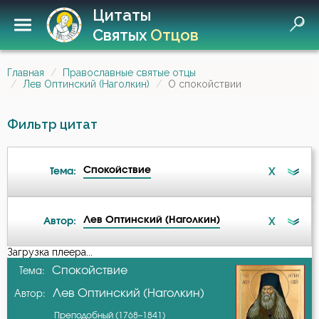
Цитаты
Святых
Отцов
Главная
Православные святые отцы
Лев Оптинский (Наголкин)
О спокойствии
Фильтр цитат
Спокойствие
X
Тема:
Лев Оптинский (Наголкин)
X
Автор:
Бедность
Загрузка плеера...
А-я
Спокойствие
Тема:
Беседа
Лев Оптинский (Наголкин)
Автор:
Авва Дорофей
Бесы
Преподобный (1768–1841)