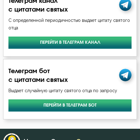
Телеграм канал
с цитатами святых
Ложь
С определенной периодичностью выдает цитату святого
Любовь
отца
Милостыня
ПЕРЕЙТИ В ТЕЛЕГРАМ КАНАЛ
Молитва
Монастырь
Телеграм бот
с цитатами святых
Монах
Выдает случайную цитату святого отца по запросу
Мудрость
ПЕРЕЙТИ В ТЕЛЕГРАМ БОТ
Мысли
Надежда
Наказание