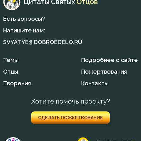
Цитаты Святых
Отцов
Начальство
Есть вопросы?
Обличение
Напишите нам:
SVYATYE@DOBROEDELO.RU
Общение
Оправдание себя
Темы
Подробнее о сайте
Оскорбление
Отцы
Пожертвования
Творения
Контакты
Отчаяние
Печаль
Хотите помочь проекту?
Познание себя
СДЕЛАТЬ ПОЖЕРТВОВАНИЕ
Покаяние