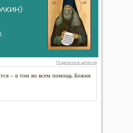
лкин)
о
Поделиться цитатой
ится – в том во всем помощь Божия