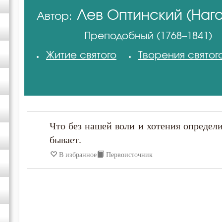
Лев Оптинский (Наго
Автор:
Авва Исайя (Скитский)
Преподобный (1768–1841)
Амвросий Оптинский (Гренков)
Житие святого
Творения святог
Василий Великий
Григорий Богослов
Что без нашей воли и хотения определ
Григорий Нисский
бывает.
В избранное
Первоисточник
Ефрем Сирин
Зосима Палестинский
Иоанн Златоуст