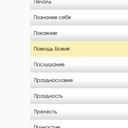
Печаль
Познание себя
Покаяние
Помощь Божия
Послушание
Празднословие
Праздность
Прелесть
Причастие