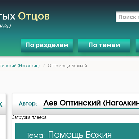
тых
Отцов
кви
По разделам
По темам
тинский (Наголкин)
О Помощи Божьей
Лев Оптинский (Наголки
X
Автор:
Загрузка плеера...
А-я
Помощь Божия
Тема:
Авва Дорофей