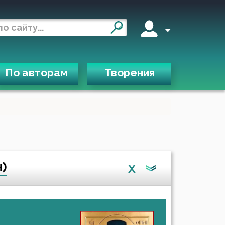
По авторам
Творения
н)
X